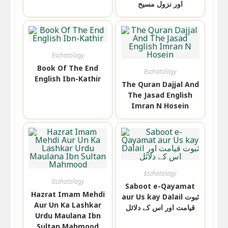
اور نزول مسیح
Eschatology
Book Of The End
Eschatology
English Ibn-Kathir
The Quran Dajjal And
The Jasad English
Imran N Hosein
Eschatology
Eschatology
Saboot e-Qayamat
Hazrat Imam Mehdi
aur Us kay Dalail ثبوت
Aur Un Ka Lashkar
قیامت اور اس کے دلائل
Urdu Maulana Ibn
Sultan Mahmood