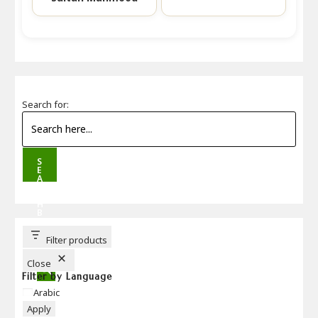
Search for:
S
E
A
R
C
H
B
U
T
T
Filter products
O
N
Close
Filter by Language
Language
Arabic
Apply