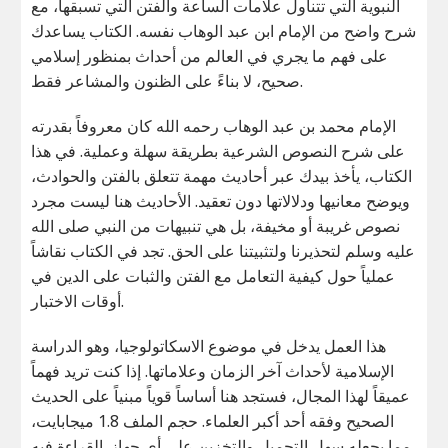
النبوية التي تتناول علامات الساعة والفتن التي تسبقها، مع
شرح واضح من الإمام ابن عبد الوهاب نفسه. الكتاب يساعدك
على فهم ما يجري في العالم من أحداث بمنظور إسلامي
صحيح، لا بناءً على الظنون والمشاعر فقط.
الإمام محمد بن عبد الوهاب رحمه الله كان معروفاً بقدرته
على شرح النصوص الشرعية بطريقة سهلة وعملية. في هذا
الكتاب، يأخذ بيدك عبر أحاديث مهمة تتعلق بالفتن والحوادث،
ويوضح معانيها ودلالاتها دون تعقيد. الأحاديث هنا ليست مجرد
نصوص غريبة أو مخيفة، بل هي تنبيهات من النبي صلى الله
عليه وسلم لتحذيرنا ولتثبيتنا على الحق. تجد في الكتاب نقاشاً
عملياً حول كيفية التعامل مع الفتن والثبات على الدين في
أوقات الاختبار.
هذا العمل يدخل في موضوع الاسكاتولوجيا، وهو الدراسة
الإسلامية لأحداث آخر الزمان وعلاماتها. إذا كنت تريد فهماً
عميقاً لهذا المجال، فستجد هنا أساساً قوياً مبنياً على الحديث
الصحيح وفقه أحد أكبر العلماء. حجم الملف 1.8 ميجابايت،
مما يجعله سهل التحميل والتخزين على أي جهاز. القراءة فيه