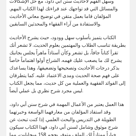
وسهل الفهم لأحاديث سنن أبي داود، مع حل الإشكالات
والمسائل التي قد تواجهك عند قراءتك لهذا الكتاب المهم.
المؤلفان قاما بعمل متقن في توضيح معاني الأحاديث
والاستفادة من آراء الفقهاء والمحدثين السابقين.
الكتاب يتميز بأسلوب سهل وودود، حيث يشرح الأحاديث
بطريقة تناسب الطلاب والمهتمين بعلوم الحديث. لا تشعر أنك
تقرأ كتاباً جافاً، بل تشعر وكأن أستاذاً ماهراً يجلس بجانبك
يشرح لك ما يصعب عليك فهمه. الشراح أولوا اهتماماً خاصاً
بذكر درجات الأحاديث وتصحيحها وتضعيفها، وهذا يساعدك
على فهم صحة الحديث ومدى الاعتماد عليه. كما يتطرقان
إلى الفوائد الفقهية والعملية من كل حديث، مما يجعل الكتاب
ليس مجرد شرح نظري بل عملي أيضاً.
هذا العمل يعتبر من الأعمال المهمة في شرح سنن أبي داود،
وقد استفاد المؤلفان من معارفهما الواسعة وخبرتهما
الطويلة في التدريس والبحث العلمي. إذا كنت تبحث عن
شرح موثوق وشامل لسنن أبي داود، فهذا الكتاب سيكون
خياراً ممتازاً لك. الملف متوفر بحجم 158 ميجابايت، مما