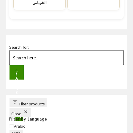
الشيباني
Search for:
S
E
A
R
C
H
B
U
T
T
Filter products
O
N
Close
Filter by Language
Language
Arabic