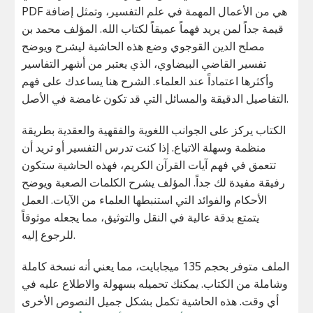
PDF هي من الأعمال المهمة في علم التفسير، وتمثل إضافة
قيمة جداً لمن يريد فهماً عميقاً لكتاب الله. المؤلف محمد بن
مصلح الدين القوجوي وضع هذه الحاشية ليشرح ويوضح
تفسير القاضي البيضاوي، الذي يعتبر من أشهر التفاسير
وأكثرها اعتماداً عند العلماء. الشرح هنا يساعدك على فهم
التفاصيل الدقيقة والمسائل التي قد تكون غامضة في الأصل.
الكتاب يركز على الجوانب اللغوية والفقهية والعقدية بطريقة
منظمة وسهلة الاتباع. إذا كنت تدرس التفسير أو تريد أن
تتعمق في فهم آيات القرآن الكريم، فهذه الحاشية ستكون
رفيقة مفيدة لك جداً. المؤلف يشرح الكلمات الصعبة ويوضح
الأحكام والفوائد التي استنبطها العلماء من الآيات. العمل
يتمتع بدقة عالية في النقل والتوثيق، مما يجعله موثوقاً
للرجوع إليه.
الملف متوفر بحجم 135 ميجابايت، مما يعني أنه نسخة كاملة
وشاملة من الكتاب. يمكنك تحميله بسهولة والاطلاع عليه في
أي وقت. هذه الحاشية تكمل بشكل جميل النصوص الأخرى