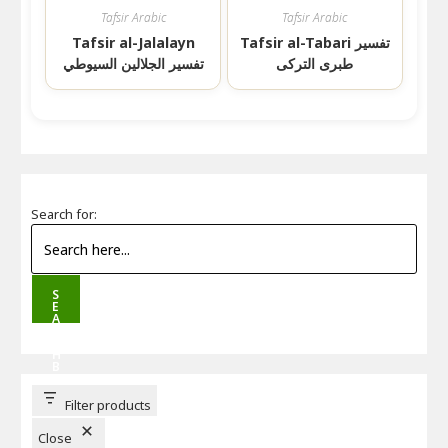
Tafsir Arabic
Tafsir Arabic
Tafsir al-Tabari تفسیر
Tafsir al-Jalalayn
طبری الترکی
تفسير الجلالين السيوطي
Search for:
S
E
A
R
C
H
B
U
T
T
Filter products
O
N
Close