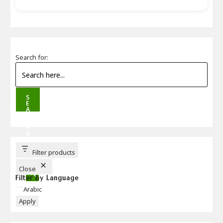
Search for:
S
E
A
R
C
H
B
U
T
T
Filter products
O
N
Close
Filter by Language
Language
Arabic
Apply