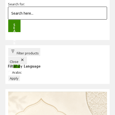
Search for:
S
E
A
R
C
H
B
U
T
T
Filter products
O
N
Close
Filter by Language
Language
Arabic
Apply