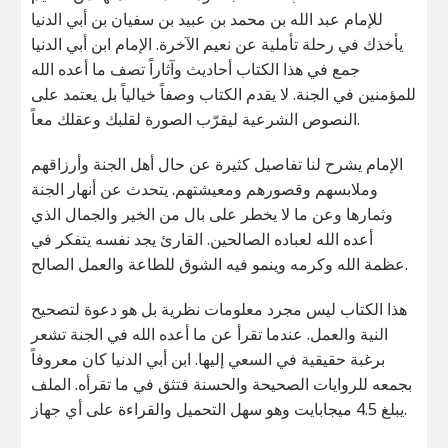
للإمام عبد الله بن محمد بن عبيد بن سفيان بن أبي الدنيا
يأخذك في رحلة تأملية عن نعيم الآخرة. الإمام ابن أبي الدنيا
جمع في هذا الكتاب أحاديث وآثاراً تصف ما أعده الله
للمؤمنين في الجنة. لا يقدم الكتاب وصفاً خيالياً بل يعتمد على
النصوص الشرعية ليقرّب الصورة لقلبك وعقلك معاً.
الإمام يشرح لنا تفاصيل كثيرة عن حال أهل الجنة وأرزاقهم
وملابسهم وقصورهم ومعيشتهم. يتحدث عن أنهار الجنة
وثمارها وعن ما لا يخطر على بال من الخير والجمال الذي
أعده الله لعباده الصالحين. القارئ يجد نفسه يتفكر في
عظمة الله وكرمه وينمو فيه الشوق للطاعة والعمل الصالح.
هذا الكتاب ليس مجرد معلومات نظرية بل هو دعوة لتصحيح
النية والعمل. عندما تقرأ عن ما أعده الله في الجنة تشعر
برغبة حقيقية في السعي إليها. ابن أبي الدنيا كان معروفاً
بجمعه للروايات الصحيحة والحسنة فتثق في ما تقرأه. الملف
يبلغ 4.5 ميجابايت وهو سهل التحميل والقراءة على أي جهاز.