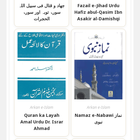
Fazail e-Jihad Urdu
جھاد و قتال فی سبیل اللہ
Hafiz abul-Qasim Ibn
سورۃ توبہ اور سورۃ
Asakir al-Damishqi
الحجرات
Arkan e-Islam
Arkan e-Islam
Namaz e-Nabawi نماز
Quran ka Layah
نبوی
Amal Urdu Dr. Israr
Ahmad