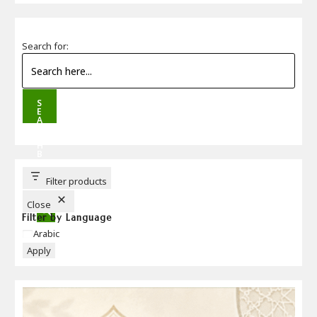
Search for:
S
E
A
R
C
H
B
U
T
T
Filter products
O
N
Close
Filter by Language
Language
Arabic
Apply