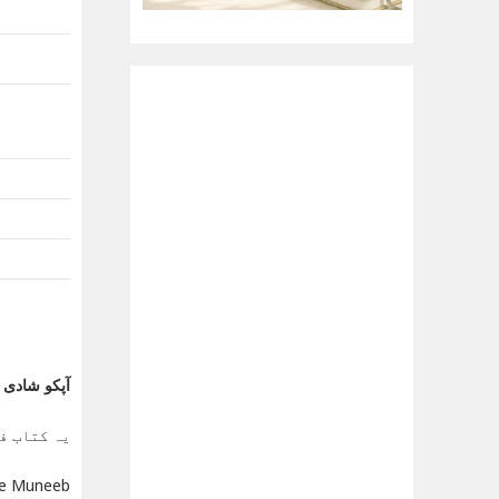
آپکو شادی مبارک ہ
یہ کتاب ف
e-Abde Muneeb