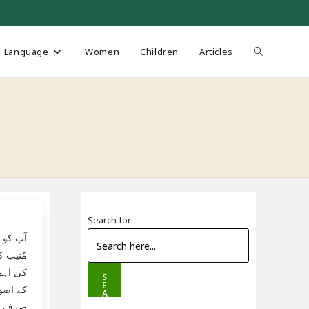
Toggle
Language
Women
Children
Articles
website
search
Search for:
مُنیب ک
کی اہم
S
E
کے اصو
A
R
صرف ای