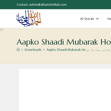
Skip
Contact: admin@alhamdolillah.com
to
content
Al Quran
Ha
>
Downloads
>
Aapko Shaadi Mubarak Ho مبارک ہو