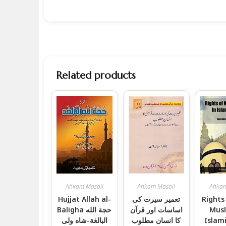
Related products
Ahkam Masail
Ahkam Masail
Ahkam
Hujjat Allah al-
تعمیر سیرت کی
Rights
Baligha حجة الله
اساسات اور قرآن
Musl
البالغة-شاه ولی
کا انسان مطلوب
Islam