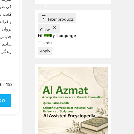
C
H
کی طرف
B
U
مُنیب ن
T
T
Filter products
و فرائض
O
N
پروان 
Close
Filter by Language
جذباتی 
Language
Urdu
شادی شد
Apply
زندگی ک
(Downloads - 18)
OW