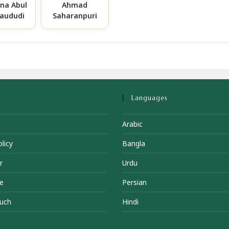
na Abul
Ahmad
Maududi
Saharanpuri
Languages
Arabic
licy
Bangla
r
Urdu
e
Persian
ouch
Hindi