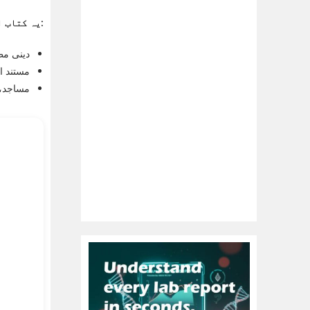
یہ کتاب ان کے لیے موزوں ہے:
دینی مطا
مستند او
مساجد، 