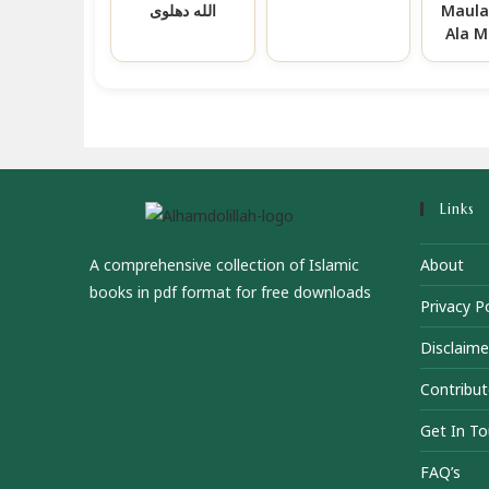
الله دهلوی
Maula
Ala 
Links
A comprehensive collection of Islamic
About
books in pdf format for free downloads
Privacy Po
Disclaime
Contribut
Get In T
FAQ’s