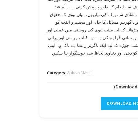
 سے انعام کے طور پر پیش کرتی ہے۔ اُم عبدِ
ے شادی سے پہلے کی تیاریوں، میاں بیوی کے حقوق
، گھریلو مسائل کا حل، اور محبت و الفت کو
چڑھانے کے لیے سنت نبوی کی روشنی میں عملی اور
رہنمائی فراہم کی ہے۔ یہ کتاب ہر نئی اور پرانی
ہ جوڑے کے لیے ایک ناگزیر رہنما ہے تاکہ وہ اپنی
و دینی اور دنیاوی لحاظ سے خوشگوار بنا سکیں
Category:
Ahkam Masail
DOWNLOAD N