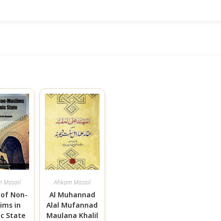
 Masail
Ahkam Masail
 of Non-
Al Muhannad
ims in
Alal Mufannad
ic State
Maulana Khalil