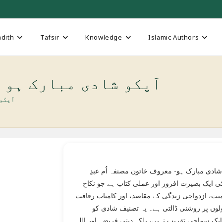
dith
Tafsir
Knowledge
Islamic Authors
Aapko Shaadi Mubarak Ho آپکو شادی مبارک ہو
آپکو شادی 
آپ کو شادی مبارک ہو- معروف خاتون مصنفہ اُم عبدِ
ی ایک بصیرت افروز اور عملی کتاب ہے جو نکاح
یت، ازدواجی زندگی کے مقاصد، اور کامیاب رفاقت
لوں پر روشنی ڈالتی ہے۔ یہ تصنیف شادی کو
ک سماجی تقریب نہیں، بلکہ دینی فریضہ اور اللہ