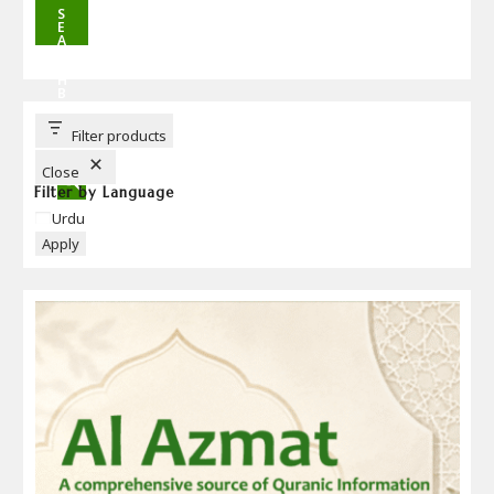
S
E
A
R
C
H
B
U
T
T
Filter products
O
N
Close
Filter by Language
Language
Urdu
Apply