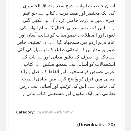
آسان خاصیات ابواب- شیخ سعد مشتاق الحصیری
کی ایک مختصر اور مفید درسی کتاب ہے جو علم
صرف میں مہارت حاصل کرنے کے لیے لکھی گئی
ہے۔ اس کتاب میں عربی افعال کے تمام ابواب کی
لغوی اور اصطلاحی خصوصیات کو نہایت آسان اور
عام فہم اردو میں سمجھایا گیا ہے۔ یہ تصنیف خاص
طور پر مدارس کے ابتدائی طلباء کے لیے تیار کی گئی
ہے تاکہ وہ صرف کے دقیق معانی اور ہر باب کے
استعمالات کو آسانی سے سمجھ سکیں۔ یہ کتاب
عربی نصوص کو سمجھنے اور الفاظ کے اصل و زائد
معانی میں فرق کو واضح کرنے میں بنیادی اہمیت
کی حامل ہے۔ اس کی ترتیب اور آسانی اسے درس
نظامی میں ایک مقبول اور مستعمل کتاب بناتی ہے
Category:
Ilm Aswat-Sarf-Nahw
(Downloads - 20)