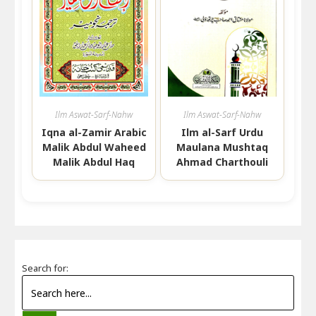
Ilm Aswat-Sarf-Nahw
Ilm Aswat-Sarf-Nahw
Iqna al-Zamir Arabic
Ilm al-Sarf Urdu
Malik Abdul Waheed
Maulana Mushtaq
Malik Abdul Haq
Ahmad Charthouli
Search for: