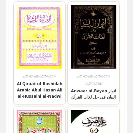
Ilm Aswat-Sarf-Nahw
Ilm Aswat-Sarf-Nahw
,
Al Qiraat ul-Rashidah
Tafsir Urdu
Arabic Abul Hasan Ali
Anwaar al-Bayan انوار
al-Hussaini al-Nadwi
البیان فی حل لغات القرآن