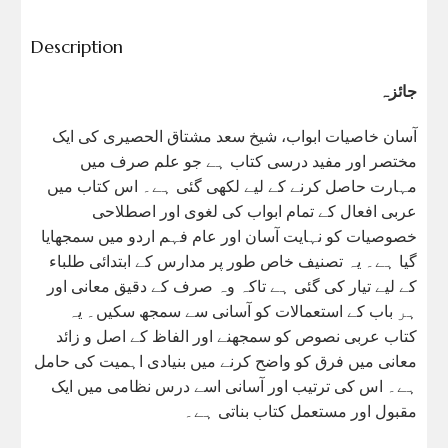
Description
جائزہ
آسان خاصیات ابواب، شیخ سعد مشتاق الحصیری کی ایک
مختصر اور مفید درسی کتاب ہے جو علم صرف میں
مہارت حاصل کرنے کے لیے لکھی گئی ہے۔ اس کتاب میں
عربی افعال کے تمام ابواب کی لغوی اور اصطلاحی
خصوصیات کو نہایت آسان اور عام فہم اردو میں سمجھایا
گیا ہے۔ یہ تصنیف خاص طور پر مدارس کے ابتدائی طلباء
کے لیے تیار کی گئی ہے تاکہ وہ صرف کے دقیق معانی اور
ہر باب کے استعمالات کو آسانی سے سمجھ سکیں۔ یہ
کتاب عربی نصوص کو سمجھنے اور الفاظ کے اصل و زائد
معانی میں فرق کو واضح کرنے میں بنیادی اہمیت کی حامل
ہے۔ اس کی ترتیب اور آسانی اسے درس نظامی میں ایک
مقبول اور مستعمل کتاب بناتی ہے۔