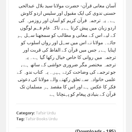
آسان معانی قرآن- حضرت مولانا سید بلال عبدالحی
حسنی ندوی کی ایک مقبول اور سلیس اردو کاوش
ہے۔ یہ ترجمہ قرآن کریم کو آسان اور روزمرہ کی
اردو زبان میں پیش کرتا ہے، تاکہ عام فہم لوگوں
کے لیے اس کے معانی و مطالب کو سمجھنا سہل ہو
جائے۔ مولانا نے اس میں سہل اور رواں اسلوب کو
اپنایا ہے، جس میں قرآن کے الفاظ کی قربت اور
ترجمہ میں روانی کا خاص خیال رکھا گیا ہے۔ یہ
ترجمہ مختصر مگر ضروری حواشی کے ساتھ ہے،
جو ترجمے کی وضاحت کرتے ہیں۔ یہ کتاب ندوہ کے
علمی خانوادہ سے تعلق رکھنے والے مولانا کی دعوتی
فکر کا عکس ہے اور اس کا مقصد ہر مسلمان تک
قرآن کے بنیادی پیغام کو پہنچانا ہے
Category:
Tafsir Urdu
Tag:
Tafsir Books Urdu
(Downloads - 185)