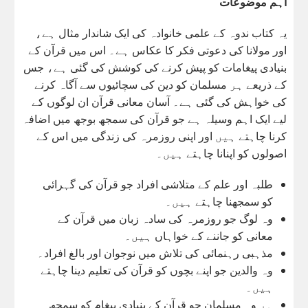
اہم موضوعات
یہ کتاب ندوہ کے علمی خانوادہ کی ایک شاندار مثال ہے،
اور مولانا کی دعوتی فکر کا عکاس ہے۔ اس میں قرآن کے
بنیادی پیغامات کو پیش کرنے کی کوشش کی گئی ہے، جس
کے ذریعے ہر مسلمان کو دین کی سچائیوں سے آگاہ کرنے
کی خواہش کی گئی ہے۔ آسان معانی قرآن ان لوگوں کے
لیے ایک اہم وسیلہ ہے جو قرآن کی سمجھ بوجھ میں اضافہ
کرنا چاہتے ہیں اور اپنی روزمرہ کی زندگی میں اس کے
اصولوں کو اپنانا چاہتے ہیں۔
طلبہ اور علم کے متلاشی افراد جو قرآن کی گہرائی
کو سمجھنا چاہتے ہیں۔
وہ لوگ جو روزمرہ کی سادہ زبان میں قرآن کے
معانی کو جاننے کے خواہاں ہیں۔
مذہبی رہنمائی کی تلاش میں نوجوان اور بالغ افراد۔
وہ والدین جو اپنے بچوں کو قرآن کی تعلیم دینا چاہتے
ہیں۔
ہر وہ مسلمان جو قرآن کے بنیادی پیغام کو سمجھ