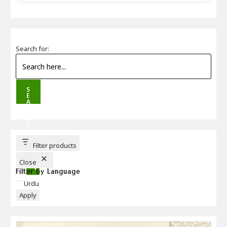
Search for:
S
E
A
R
C
H
B
U
T
T
Filter products
O
N
Close
Filter by Language
Language
Urdu
Apply