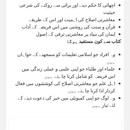
اچھائی کا حکم دینے اور برائی سے روکنے کی شرعی
حیثیت
معاشرتی اصلاح کی اہمیت اور اس کے طریقے
قرآن و سنت کی روشنی میں اس فریضہ کے آداب
ایمان کی بنیاد پر معاشرتی ترقی کے اصول
کتاب سے کون مستفید ہوگا
وہ افراد جو اسلامی تعلیمات کو سمجھنے کے خواہاں
ہیں
علماء اور طلباء جو اپنی علمی و عملی زندگی میں
اس فریضہ کو شامل کرنا چاہتے ہیں
اہل علم جو معاشرتی اصلاح کی کوششوں میں فعال
کردار ادا کرنا چاہتے ہیں
وہ لوگ جو اپنی کمیونٹی میں خیر کی دعوت دینے کے
لئے تیار ہیں