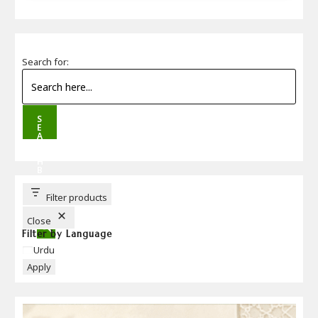
Search for:
S
E
A
R
C
H
B
U
T
T
Filter products
O
N
Close
Filter by Language
Language
Urdu
Apply