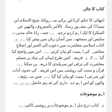
کتاب کا جائزہ
اچھائی کا حکم کرنا اور برائی سے روکنا، شیخ الاسلام ابن
تیمیہؒ کی مشہور رسالہ (الأمر بالمعروف والنهي عن
المنكر) کا ایک اہم اردو ترجمہ ہے جسے رانا خالد مدنی نے
سلیس اور سمجھنے میں آسان زبان میں پیش کیا ہے۔ یہ
کتاب اسلامی معاشرت میں دعوتِ الی الخیر اور اصلاحِ
معاشرہ کی اہمیت کو بیان کرتی ہے۔ اس میں واضح کیا
گیا ہے کہ یہ فریضہ کس طرح ایمان کی بنیاد پر مسلم
معاشرت کی ترقی اور سربلندی کا ذریعہ بن سکتا ہے۔
قرآن و سنت کی روشنی میں اس فریضہ کی حدود، آداب
اور شرعی اہمیت کو بیان کیا گیا ہے، جس سے پڑھنے
والوں کو اس اہم ذمہ داری کی تفہیم حاصل ہوتی ہے۔
اہم موضوعات
یہ کتاب درج ذیل اہم موضوعات پر روشنی ڈالتی ہے: