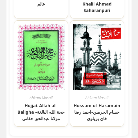
Khalil Ahmad
عالم
Saharanpuri
Ahkam Masail
Ahkam Masail
Hujjat Allah al-
Hussam ul-Haramain
حسام الحرمين-احمد رضا
Baligha حجة الله البالغة-
خان بریلوی
مولانا عبدالحق حقانی