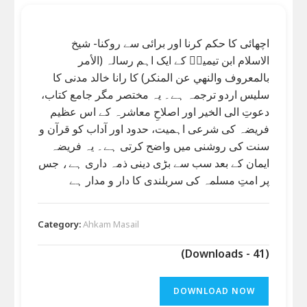
اچھائی کا حکم کرنا اور برائی سے روکنا- شیخ
الاسلام ابن تیمیہؒ کے ایک اہم رسالہ (الأمر
بالمعروف والنهي عن المنكر) کا رانا خالد مدنی کا
سلیس اردو ترجمہ ہے۔ یہ مختصر مگر جامع کتاب،
دعوتِ الی الخیر اور اصلاحِ معاشرہ کے اس عظیم
فریضہ کی شرعی اہمیت، حدود اور آداب کو قرآن و
سنت کی روشنی میں واضح کرتی ہے۔ یہ فریضہ
ایمان کے بعد سب سے بڑی دینی ذمہ داری ہے، جس
پر امتِ مسلمہ کی سربلندی کا دار و مدار ہے
Category:
Ahkam Masail
(Downloads - 41)
DOWNLOAD NOW