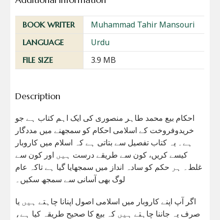
Muhammad Tahir Mansouri
BOOK WRITER
Urdu
LANGUAGE
3.9 MB
FILE SIZE
Description
احکام بیع محمد طاہر منصوری کی ایک اہم کتاب ہے جو
خریدوفروخت کے اسلامی احکام کو سمجھنے میں مددگار
ہے۔ یہ کتاب تفصیل سے بتاتی ہے کہ اسلام میں کاروبار
کیسے کریں، کون سے طریقے درست ہیں اور کون سے
غلط۔ ہر حکم کو سادہ انداز میں سمجھایا گیا ہے تاکہ عام
لوگ بھی آسانی سے سمجھ سکیں۔
اگر آپ اپنے کاروبار میں اسلامی اصول اپنانا چاہتے ہیں یا
صرف یہ جاننا چاہتے ہیں کہ بیع کا صحیح طریقہ کیا ہے،