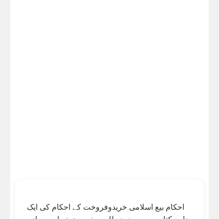
احکام بیع اسلامی خریدوفروخت کے احکام کی ایک
جامع کتاب ہے۔ محمد طاہر منصوری نے اسے سادہ