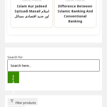
Islamic Finance
Islamic Finance
Islam Aur Jadeed
Difference Between
Iqtisadi Masail اسلام
Islamic Banking And
اور جدید اقتصادی مسائل
Conventional
Banking
Search for:
S
E
A
R
C
H
B
U
T
T
Filter products
O