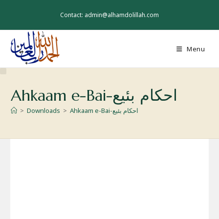
Skip
to
Contact: admin@alhamdolillah.com
content
Menu
Ahkaam e-Bai-احکام بئیع
>
Downloads
>
Ahkaam e-Bai-احکام بئیع