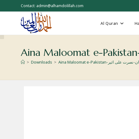
Skip
Contact: admin@alhamdolillah.com
to
content
Al Quran
Ha
>
Downloads
>
Aina Maloomat e-Pakistan-اثیر