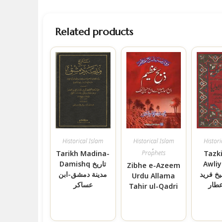
Related products
Historical Islam
Historical Islam
Histori
,
Tarikh Madina-
Prophets
Tazki
Awliya رۃ
Damishq تاريخ
Zibhe e-Azeem
یخ فرید
مدينة دمشق-ابن
Urdu Allama
عطار
عساكر
Tahir ul-Qadri