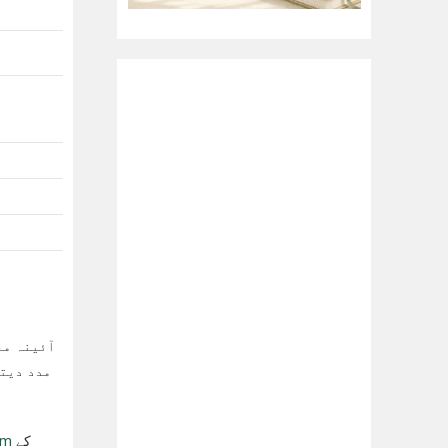
آئینہ مع
مدد دیتی
am
کے