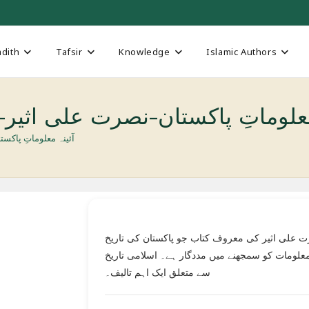
dith
Tafsir
Knowledge
Islamic Authors
Aina Maloomat e-Pakistan-ماتِ پاکستان-نصرت علی اثیر
آئینہ معلوماتِ پاکستان-نصرت علی 
 علی اثیر کی معروف کتاب جو پاکستان کی تاریخ
معلومات کو سمجھنے میں مددگار ہے۔ اسلامی تاریخ
سے متعلق ایک اہم تالیف۔