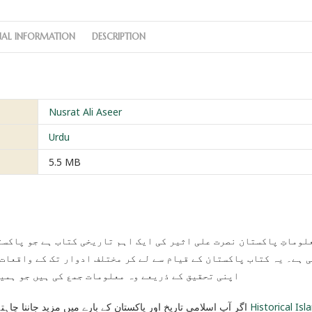
NAL INFORMATION
DESCRIPTION
Nusrat Ali Aseer
Urdu
5.5 MB
لوماتِ پاکستان نصرت علی اثیر کی ایک اہم تاریخی کتاب ہے جو پاکس
 ہے۔ یہ کتاب پاکستان کے قیام سے لے کر مختلف ادوار تک کے واقعات 
اپنی تحقیق کے ذریعے وہ معلومات جمع کی ہیں جو ہمی
اگر آپ اسلامی تاریخ اور پاکستان کے بارے میں مزید جاننا چاہتے ہیں تو یہ کتاب آپ کے لیے بہت مفید ثابت ہوگی۔ یہاں آپ کو
Historical Isl