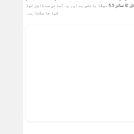
زمرے میں اور بھی کتابیں ملیں گی جو اسی طرح کی معلومات فراہم کرتی ہیں۔ فائل کا سائز 5.5 میگا بائٹس ہے اور یہ آسانی سے ڈاؤن لوڈ
کیا جا سکتا ہے۔