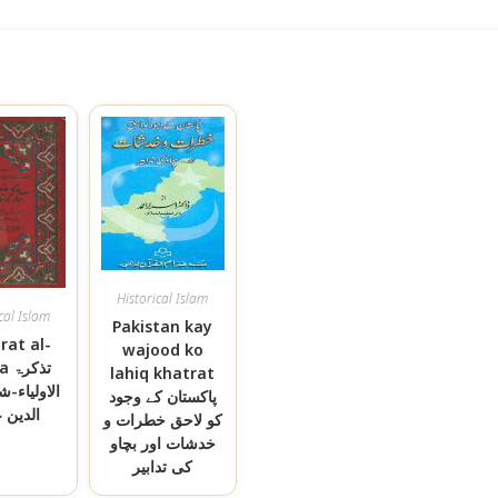
Historical Islam
cal Islam
Pakistan kay
rat al-
wajood ko
تذک
lahiq khatrat
الاولیاء-ش
پاکستان کے وجود
الدین 
کو لاحق خطرات و
خدشات اور بچاو
کی تدابیر