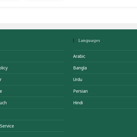
Languages
Arabic
licy
Bangla
r
Urdu
e
Persian
ouch
Hindi
Service