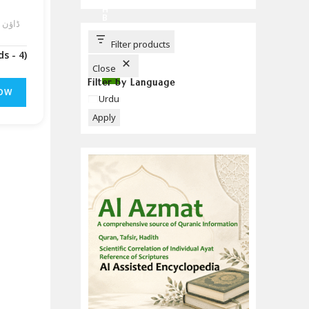
C
H
B
F ڈاؤن لوڈ
U
T
T
Filter products
O
(Downloads - 4)
N
Close
Filter by Language
OW
Language
Urdu
Apply