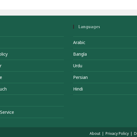
Languages
Arabic
licy
Bangla
r
Urdu
e
Persian
ouch
Hindi
Service
About
Privacy Policy
D