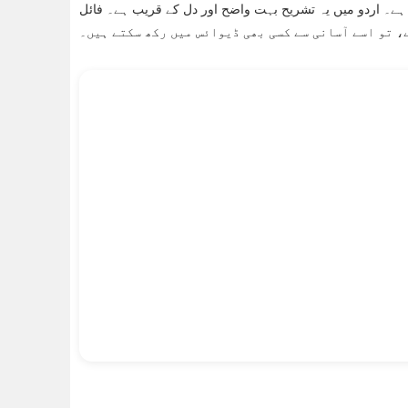
 ہے۔ اردو میں یہ تشریح بہت واضح اور دل کے قریب ہے۔ فائل