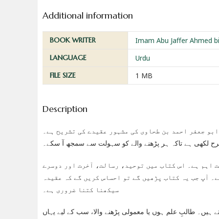
Additional information
BOOK WRITER
Imam Abu Jaffer Ahmed bi
LANGUAGE
Urdu
FILE SIZE
1 MB
Description
یہ کتاب امام ابو جعفر احمد بن طحاوی کی مشہور عقیدے کی تشریح ہے۔ Tahawia العقیدہ الطحاویہ Urdu PDF 
شرح لکھی ہے تاکہ ہر پڑھنے والے کو سہولت سے سمجھ آ سکے۔
ت اہم ہے۔ اس کتاب میں توحید، رسالت، آخرت اور دوسرے
۔ آپ جب یہ کتاب پڑھیں گے تو احساس کریں گے کہ عقیدہ
سیکھنا کتنا ضروری ہے۔
 ہیں۔ طالبِ علم ہوں یا معمولی پڑھنے والا، سب کے لیے یہاں