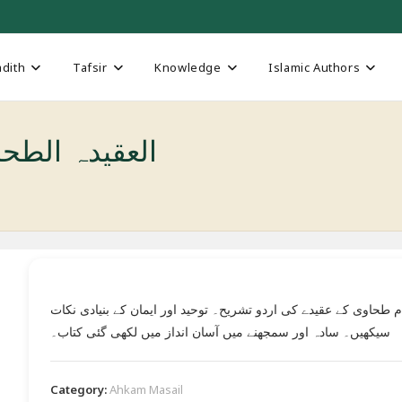
dith
Tafsir
Knowledge
Islamic Authors
a tul-Tahawia العقیدہ الطحاویہ
م طحاوی کے عقیدے کی اردو تشریح۔ توحید اور ایمان کے بنیادی نکات
سیکھیں۔ سادہ اور سمجھنے میں آسان انداز میں لکھی گئی کتاب۔
Category:
Ahkam Masail