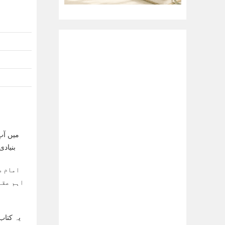
بنیاد
امام ط
اہم عقا
یہ کتاب