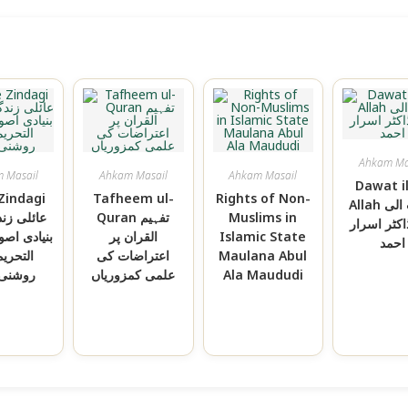
Ahkam Ma
 Masail
Ahkam Masail
Ahkam Masail
Dawat il
 Zindagi
Tafheem ul-
Rights of Non-
Allah دعوت الی
عائلی زن
Quran تفہیم
Muslims in
اکٹر اسرار
بنیادی اص
القران پر
Islamic State
احمد
التحری
اعتراضات کی
Maulana Abul
روشنی 
علمی کمزوریاں
Ala Maududi