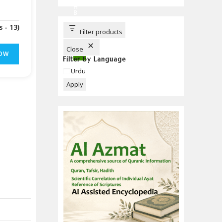
C
H
B
U
T
(Downloads - 13)
T
Filter products
O
N
Close
OW
Filter by Language
Language
Urdu
Apply