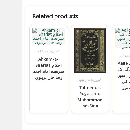
Related products
Ahkam Masail
Ahkam
Ahkam-e-
Aaile
Shariat احکام
دگی کے
شریعت امام احمد
ول سورۃ
رضا خان بریلوی
Ahkam Masail
م کی
میں
Tabeer ur-
Ruya Urdu
Muhammad
ibn-Sirin