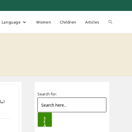
Toggle
Language
Women
Children
Articles
website
search
Search for:
اما
S
E
A
R