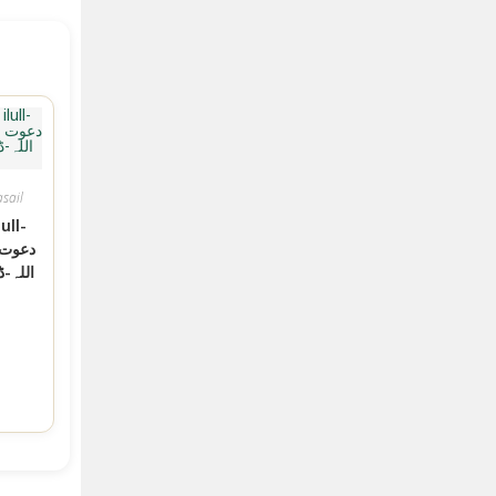
sail
ull-
اللہ-ڈ