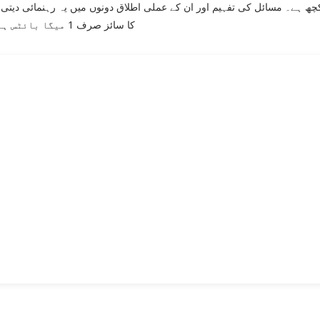
چھ ہے۔ مسائل کی تفہیم اور ان کے عملی اطلاق دونوں میں یہ رہنمائی دیتی
کا سائز صرف 1 میگا بائٹس ہے، تو اسے آسانی سے کسی بھی ڈیوائس میں رکھ سکتے ہیں۔