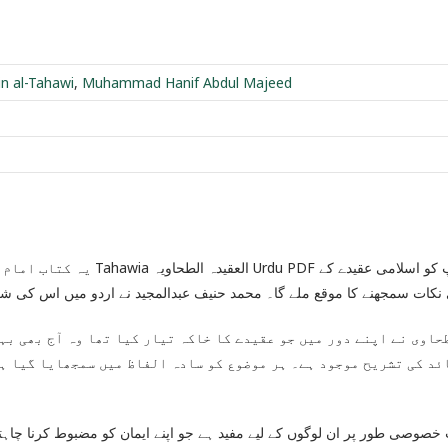
n al-Tahawi
,
Muhammad Hanif Abdul Majeed
میں آپ کو اسلامی عقیدے کے
ی نکات سمجھنے کا موقع ملے گا۔ محمد حنیف عبدالمجید نے اردو میں اس کی 
حاوی نے اپنے دور میں جو عقیدے کا خاکہ تیار کیا تھا وہ آج بھی بہ
ئد کی تشریح موجود ہے۔ ہر موضوع کو سادہ الفاظ میں سمجھایا گیا ہے
 خصوصی طور پر ان لوگوں کے لیے مفید ہے جو اپنے ایمان کو مضبوط کرنا چاہتے