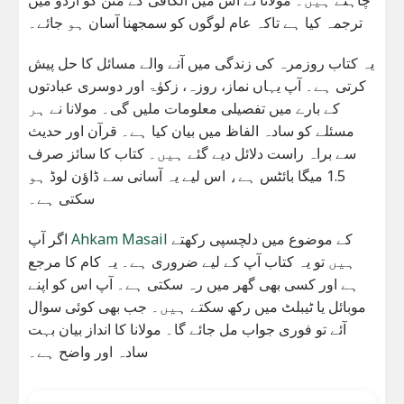
ترجمہ کیا ہے تاکہ عام لوگوں کو سمجھنا آسان ہو جائے۔
یہ کتاب روزمرہ کی زندگی میں آنے والے مسائل کا حل پیش
کرتی ہے۔ آپ یہاں نماز، روزہ، زکوٰۃ اور دوسری عبادتوں
کے بارے میں تفصیلی معلومات ملیں گی۔ مولانا نے ہر
مسئلے کو سادہ الفاظ میں بیان کیا ہے۔ قرآن اور حدیث
سے براہ راست دلائل دیے گئے ہیں۔ کتاب کا سائز صرف
1.5 میگا بائٹس ہے، اس لیے یہ آسانی سے ڈاؤن لوڈ ہو
سکتی ہے۔
کے موضوع میں دلچسپی رکھتے
Ahkam Masail
اگر آپ
ہیں تو یہ کتاب آپ کے لیے ضروری ہے۔ یہ کام کا مرجع
ہے اور کسی بھی گھر میں رہ سکتی ہے۔ آپ اس کو اپنے
موبائل یا ٹیبلٹ میں رکھ سکتے ہیں۔ جب بھی کوئی سوال
آئے تو فوری جواب مل جائے گا۔ مولانا کا انداز بیان بہت
سادہ اور واضح ہے۔