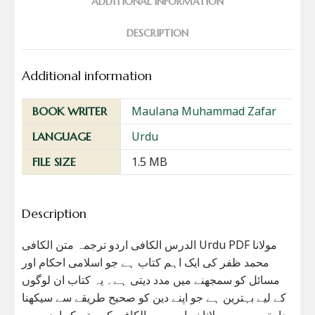
ADDITIONAL INFORMATION
DESCRIPTION
Additional information
Maulana Muhammad Zafar
BOOK WRITER
Urdu
LANGUAGE
1.5 MB
FILE SIZE
Description
الدرس الکافی اردو ترجمہ متن الکافی Urdu PDF مولانا
محمد ظفر کی ایک اہم کتاب ہے جو اسلامی احکام اور
مسائل کو سمجھنے میں مدد دیتی ہے۔ یہ کتاب ان لوگوں
کے لیے بہترین ہے جو اپنے دین کو صحیح طریقے سے سیکھنا
چاہتے ہیں۔ مولانا نے اس میں الکافی کے متن کو اردو میں