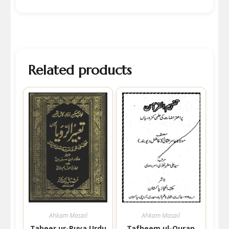
Related products
Ahkam Masail
Ahkam Masail
Tabeer ur-Ruya Urdu
Tafheem ul-Quran