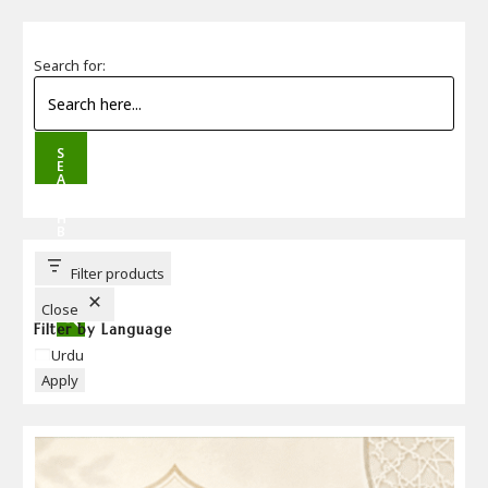
Search for:
S
E
A
R
C
H
B
U
T
T
Filter products
O
N
Close
Filter by Language
Language
Urdu
Apply