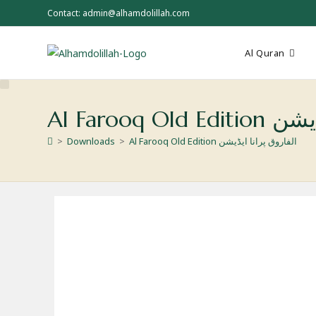
Skip
Contact: admin@alhamdolillah.com
to
content
Al Quran
Al Farooq
>
Downloads
>
Al Farooq Old Edition الفاروق پرانا ایڈیشن