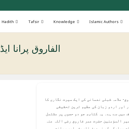
Hadith
Tafsir
Knowledge
Islamic Authors
 Old Edition الفاروق پرانا ایڈیشن
ق- علامہ شبلی نعمانی کی ایک سیرت نگاری کا
 اور اردو زبان کی عظیم ترین تحقیقی
 میں سے ہے۔ یہ کتاب، جو دو حصوں پر مشتمل
یر المؤمنین حضرت عمر فاروق رضی اللہ عنہ
تِ مبارکہ کو نہ صرف تاریخی اور سوانحی