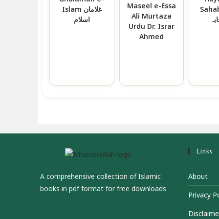
Maseel e-Essa
Sahaba 
Islam غلامان
Ali Murtaza
بہ
اسلام
Urdu Dr. Israr
Ahmed
Links
A comprehensive collection of Islamic
About
books in pdf format for free downloads
Privacy Po
Disclaime