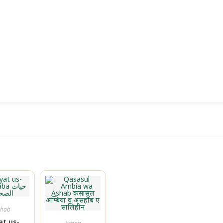
shab
at us-