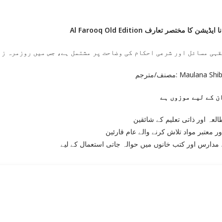
Al Farooq Old Edition یشن کا مختصر تعارف
قہی مسائل اور شرعی احکام کی وضاحت پر مشتمل ہے، جس میں روزمرہ زن
مصنف/مترجم: Maulana
لعہ اور ذاتی تعلیم کے شائقین
ر معتبر مواد تلاش کرنے والے عام قارئین
مدارس اور کتب خانوں میں حوالہ جاتی استعمال کے لیے