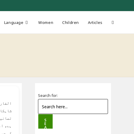
Toggle
Language
Women
Children
Articles
website
search
Search for:
الفارو
شاہکار
تصانیف
S
E
ہے، ام
A
R
کی حیا