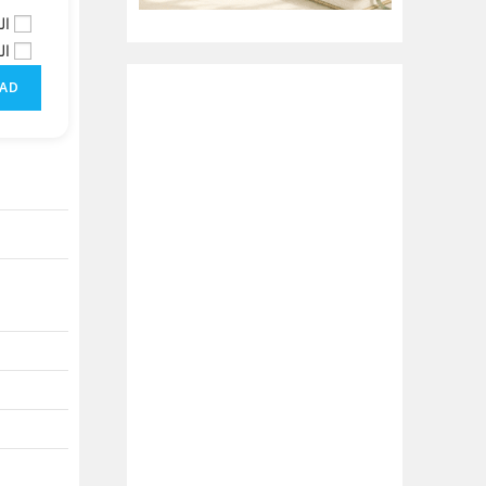
-1
-2
AD