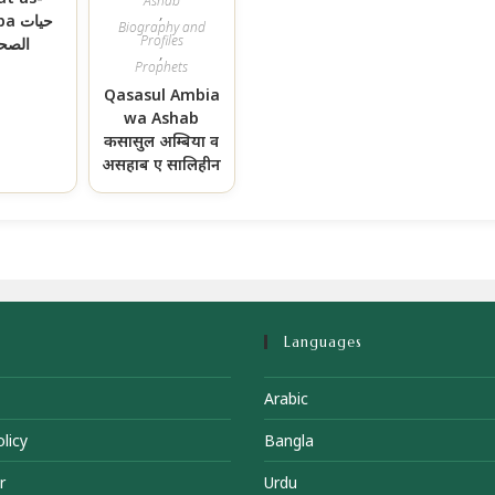
Ashab
,
حیات
Biography and
Profiles
الصحا
,
Prophets
Qasasul Ambia
wa Ashab
कसासुल अम्बिया व
असहाब ए सालिहीन
Languages
Arabic
licy
Bangla
r
Urdu