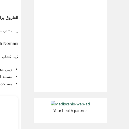
الفاروق پرانا ایڈ
یہ کتاب ف
 Shibli Nomani
یہ کتاب ان کے لیے موزوں ہے:
دینی مطا
مستند او
مساجد، 
Your health partner