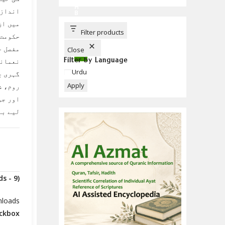
C
H
انداز 
B
U
میں ان
T
T
Filter products
حکومت،
O
N
مفصل ج
Close
Filter by Language
نعمانی
Language
Urdu
گہری چ
Apply
روم، ،
اور جو
لیے بن
(Downloads - 9)
nloads
eckbox