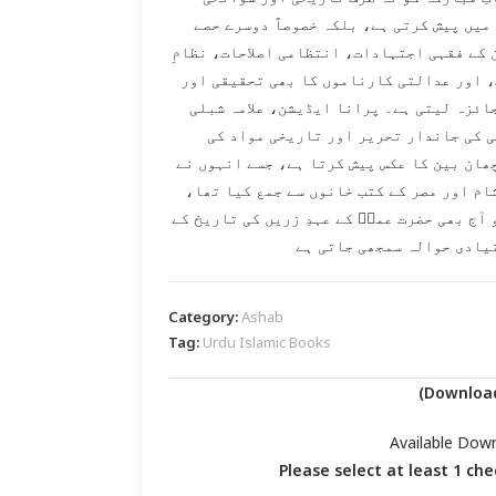
میں پیش کرتی ہے، بلکہ خصوصاً دوسرے حصے
 کے فقہی اجتہادات، انتظامی اصلاحات، نظامِ
 اور عدالتی کارناموں کا بھی تحقیقی اور
ائزہ لیتی ہے۔ پرانا ایڈیشن، علامہ شبلی
 کی جاندار تحریر اور تاریخی مواد کی
ھان بین کا عکس پیش کرتا ہے، جسے انہوں نے
شام اور مصر کے کتب خانوں سے جمع کیا تھا
 آج بھی حضرت عمرؓ کے عہدِ زریں کی تاریخ کے
یادی حوالہ سمجھی جاتی ہے
Category:
Ashab
Tag:
Urdu Islamic Books
Available Dow
Please select at least 1 ch