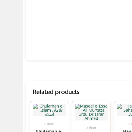
Related products
Ashab
A
Ashab
Ghulaman e-
Hay