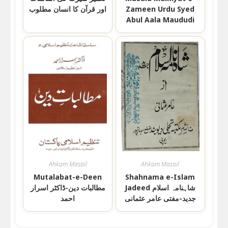
Zameen Urdu Syed
اور قرآن کا انسان مطلوب
Abul Aala Maududi
Ahkam Masail
Ahkam Masail
Mutalabat-e-Deen
Shahnama e-Islam
Jadeed شاہنامہ اسلام
مطالبات دین-ڈاکٹر اسرار
جدید-مفتی عامر عثمانی
احمد