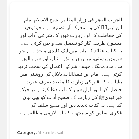
الجواب الباھر فی زوار المقابیر- شیخ الاسلام امام
ابن تیمیہؒ کی وہ معرکہ آرا تصنیف ہے جو توحید
کی حفاظت کے لیے زیارت قبور کے شرعی آداب اور
مسنون طریقہ کار کو تفصیل سے واضح کرتی ہے۔
یہ کتاب عقائد کے باب میں ایک کلیدی ماخذ ہے، جو
قبروں پرستی، مزاروں پر نذر و نیاز، اور قبر والوں
سے مدد مانگنے جیسے شرکیہ اعمال کی سخت تردید
کرتی ہے۔ امام ابن تیمیہؒ نے دلائل کی روشنی میں
بتایا ہے کہ قبر کی زیارت کا مقصد صرف عبرت
حاصل کرنا اور اہلِ قبور کے لیے دعا کرنا ہے، جبکہ
قبر نبویﷺ کی زیارت کے صحیح آداب کو بھی بیان
کیا ہے۔ یہ کتاب تجدید دین اور منہج سلف کی
فکری اساس کو سمجھنے کے لیے لازمی مطالعہ ہے
Category:
Ahkam Masail