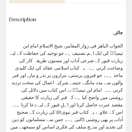
Description
جائزہ
الجواب الباھر فی زوار المقابیر، شیخ الاسلام امام ابن
تیمیہؒ کی ایک اہم تصنیف ہے جو توحید کی حفاظت کے لیے
زیارت قبور کے شرعی آداب اور مسنون طریقہ کار کی
وضاحت کرتی ہے۔ یہ کتاب اسلامی عقائد کی ایک کلیدی
ماخذ ہے، جو قبروں پرستی، مزاروں پر نذر و نیاز، اور قبر
والوں سے مدد مانگنے جیسے شرکیہ اعمال کی سخت تردید
کرتی ہے۔ امام ابن تیمیہؒ نے اس کتاب میں دلائل کی
روشنی میں واضح کیا ہے کہ قبر کی زیارت کا حقیقی
مقصد عبرت حاصل کرنا اور اہلِ قبور کے لیے دعا کرنا ہے۔
اس کے علاوہ، یہ کتاب قبر نبویﷺ کی زیارت کے صحیح
آداب پر بھی روشنی ڈالتی ہے، جس سے مسلمانوں کو دین
کی تجدید اور منہج سلف کی فکری اساس کو سمجھنے میں