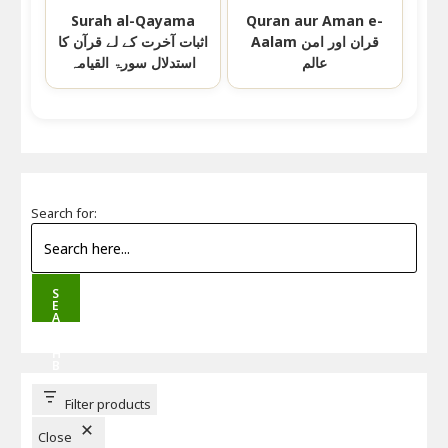
Surah al-Qayama
Quran aur Aman e-
Aalam قران اور امن
اثبات آخرت کے لے قرآن کا
عالم
استدلال سورۃ القیامہ
Search for:
S
E
A
R
C
H
B
U
T
T
Filter products
O
N
Close