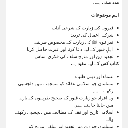
مدد ملتی ہے۔
اہم موضوعات
قبروں کی زیارت کے شرعی آداب
شرکیہ اعمال کی تردید
قبر نبویﷺ کی زیارت کے مخصوص طریقے
اہلِ قبور کے لیے دعا کرنا اور عبرت حاصل کرنا
تجدید دین اور منہج سلف کی فکری اساس
کتاب کس کے لیے مفید ہے
علماء اور دینی طلباء
مسلمان جو اسلامی عقائد کو سمجھنے میں دلچسپی
رکھتے ہیں
وہ افراد جو زیارت قبور کے صحیح طریقوں کے بارے
میں جاننا چاہتے ہیں
اسلامی تاریخ اور فقہ کے مطالعے میں دلچسپی رکھنے
والے
مسلمان جو دین میں تجدید اور سلفی منہج کو