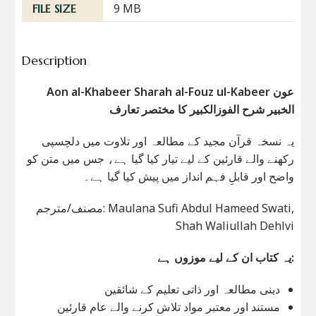
9 MB
FILE SIZE
Description
Aon al-Khabeer Sharah al-Fouz ul-Kabeer عون
الخبیر شرح الفوزالکبیر کا مختصر تعارف
یہ نسخہ قرآن مجید کے مطالعہ اور تلاوت میں دلچسپی
رکھنے والے قارئین کے لیے تیار کیا گیا ہے، جس میں متن کو
واضح اور قابلِ فہم انداز میں پیش کیا گیا ہے۔
مصنف/مترجم: Maulana Sufi Abdul Hameed Swati,
Shah Waliullah Dehlvi
یہ کتاب ان کے لیے موزوں ہے:
دینی مطالعہ اور ذاتی تعلیم کے شائقین
مستند اور معتبر مواد تلاش کرنے والے عام قارئین