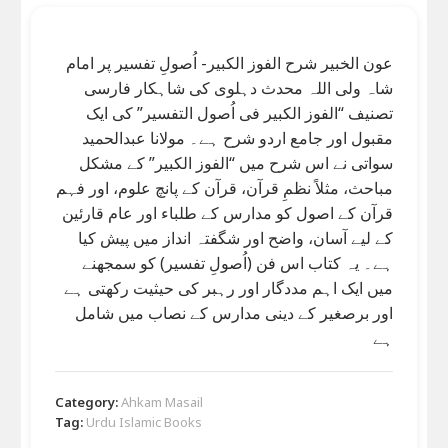
عون الخبیر شرح الفوز الکبیر- اُصولِ تفسیر پر امام
شاہ ولی اللہ محدث دہلوی کی شاہکار فارسی
تصنیف “الفوز الکبیر فی اُصول التفسیر” کی ایک
مقبول اور جامع اردو شرح ہے۔ مولانا عبدالحمید
سواتی نے اس شرح میں “الفوز الکبیر” کے مشکل
مباحث، مثلاً نظمِ قرآن، قرآن کے پانچ علوم، اور فہم
قرآن کے اصول کو مدارس کے طلباء اور عام قارئین
کے لیے آسان، واضح اور شگفتہ انداز میں پیش کیا
ہے۔ یہ کتاب اس فن (اُصولِ تفسیر) کو سمجھنے
میں ایک اہم مددگار اور رہبر کی حیثیت رکھتی ہے
اور برصغیر کے دینی مدارس کے نصاب میں شامل
ہے
Category:
Ahkam Masail
Tag:
Urdu Islamic Books