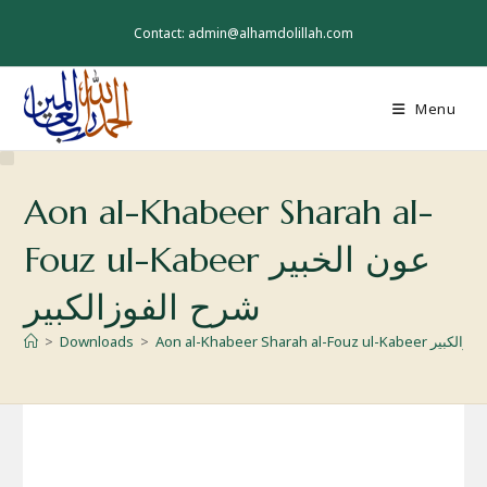
Skip
to
Contact: admin@alhamdolillah.com
content
Menu
Aon al-Khabeer Sharah al-
Fouz ul-Kabeer عون الخبیر
شرح الفوزالکبیر
>
Downloads
>
Aon al-Khabeer Sharah 