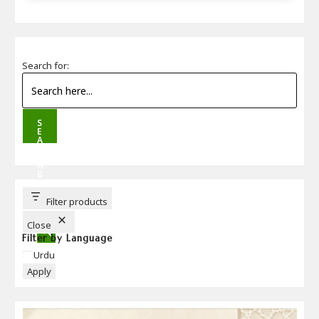
Search for:
S
E
A
R
C
H
B
U
T
T
Filter products
O
N
Close
Filter by Language
Language
Urdu
Apply