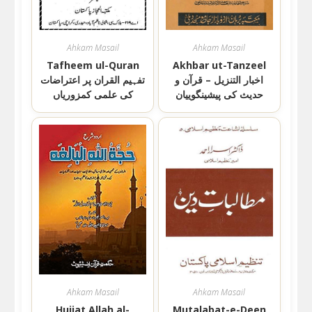
Ahkam Masail
Ahkam Masail
Tafheem ul-Quran
Akhbar ut-Tanzeel
اخبار التنزیل – قرآن و
تفہیم القران پر اعتراضات
حدیث کی پیشینگوییان
کی علمی کمزوریاں
Ahkam Masail
Ahkam Masail
Hujjat Allah al-
Mutalabat-e-Deen