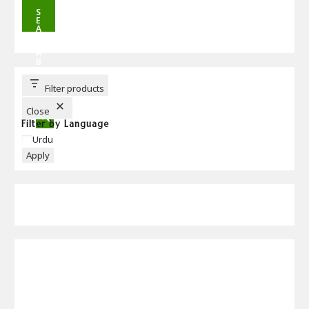
S
E
A
R
C
H
B
U
T
T
Filter products
O
N
Close
Filter by Language
Language
Urdu
Apply