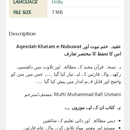
Urdu
LANGUAGE
7 MB
FILE SIZE
Description
Aqeedah Khatam e-Nubuwat عقیدہ ختم نبوت اور
اس کا تحفظ کا مختصر تعارف
یہ نسخہ قرآن مجید کے مطالعہ اور تلاوت میں دلچسپی
رکھنے والے قارئین کے لیے تیار کیا گیا ہے، جس میں متن کو
واضح اور قابلِ فہم انداز میں پیش کیا گیا ہے۔
مصنف/مترجم: Mufti Muhammad Rafi Usmani
یہ کتاب ان کے لیے موزوں ہے:
دینی مطالعہ اور ذاتی تعلیم کے شائقین
مستند اور معتبر مواد تلاش کرنے والے عام قارئین