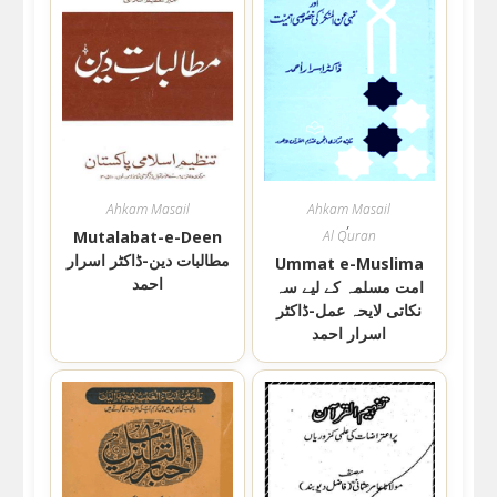
Ahkam Masail
Ahkam Masail
,
Mutalabat-e-Deen
Al Quran
مطالبات دین-ڈاکٹر اسرار
Ummat e-Muslima
احمد
امت مسلمہ کے لیے سہ
نکاتی لایحہ عمل-ڈاکٹر
اسرار احمد