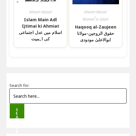
Ahkam Masail
Ahkam Masail
,
Islam Main Adl
Women in Islam
Ijtimai ki Ahmiat
Haqooq al-Zaujeen
اسلام میں عدل اجتماعی
حقوق الزوجین-مولانا
کی اہمیت
ابوالاعلیٰ مودودی
Search for:
S
E
A
R
C
H
B
U