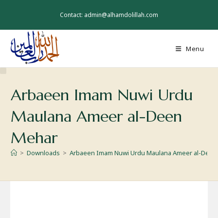
Skip
to
Contact: admin@alhamdolillah.com
content
Menu
Arbaeen Imam Nuwi Urdu
Maulana Ameer al-Deen
Mehar
>
Downloads
>
Arbaeen Imam Nuwi Urdu Maulana Ameer al-Deen