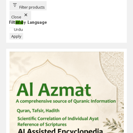
T
T
Filter products
O
N
Close
Filter by Language
Language
Urdu
Apply