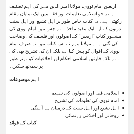
اربعین امام نووی، مولانا امیر الدین مہر کی اہم تصنیف
ہے، جو اسلامی تعلیمات اور فقہ میں ایک نمایاں مقام
رکھتی ہے۔ یہ کتاب خاص طور پر اہل تشیع اور اہل سنت
دونوں کے لیے ایک مفید ماخذ ہے، جس میں امام نووی کی
مشہور کتاب “اربعین” کے اصولوں اور فلسفے کی وضاحت
کی گئی ہے۔ مولانا مہر نے اس کتاب میں نہ صرف امام
نووی کے اقوال کو پیش کیا ہے بلکہ ان کی تشریح بھی کی
ہے، تاکہ قارئین اسلامی احکام اور اخلاقیات کو بہتر طور
پر سمجھ سکیں۔
اہم موضوعات
اسلامی فقہ اور اصولوں کی تفہیم
امام نووی کی تعلیمات کی تشریح
اہل تشیع اور اہل سنت کے درمیان ہم آہنگی
روحانی اور اخلاقی رہنمائی
کتاب کے فوائد