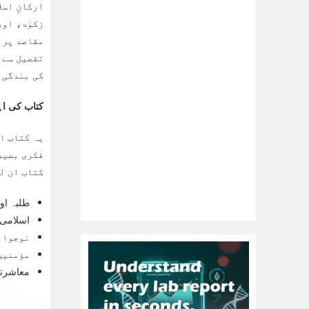
زکوٰۃ، اور
مقاصد پر 
تفصیل سے ب
کی بندگی 
کتاب کی ا
یہ کتاب ا
فکری بصیر
کتاب ان ل
طلبہ او
اسلامی 
نوجوان
مؤمنین 
معاشرتی