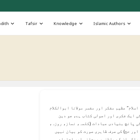
dith
Tafsir
Knowledge
Islamic Authors
 اسلام” عظیم مفکر اور مفسر مولانا ابوالکلام
ی ایک فکری اور اصولی کتاب ہے، جو دین
کی پانچ بنیادی عبادات (کلمہ، نماز، روزہ،
 اور حج) کی صرف ظاہری صورت کو بیان نہیں
بلکہ ان کے باطنی، روحانی اور اجتماعی