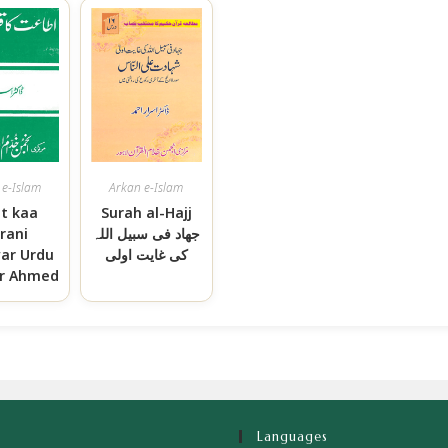
 e-Islam
Arkan e-Islam
at kaa
Surah al-Hajj
جھاد فی سبیل اللہ
rani
کی غایت اولی
ar Urdu
rar Ahmed
Languages