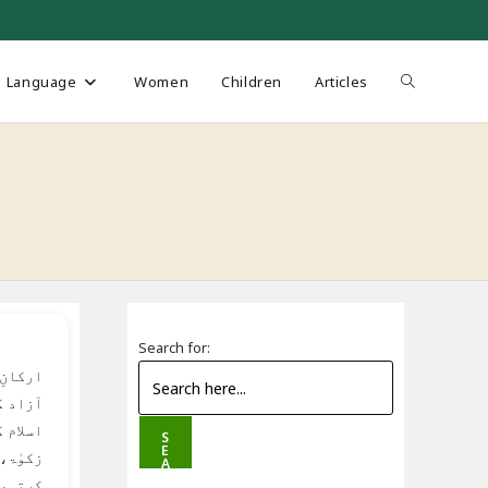
Toggle
Language
Women
Children
Articles
website
search
Search for:
ارکانِ
آزاد ک
اسلام 
S
E
زکوٰۃ،
A
R
کرتی، 