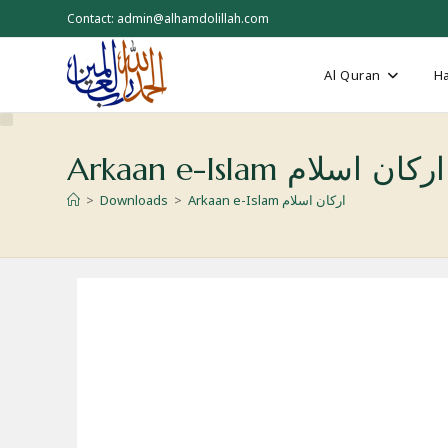
Skip
Contact: admin@alhamdolillah.com
to
content
Al Quran
Ha
Arkaan e-Islam ارکان اسلام
Arkaan e-Islam ارکان اسلام
>
Downloads
>