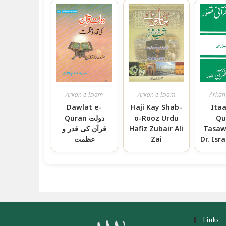
Arkan e-Islam
Arkan e-Islam
Arkan
Dawlat e-
Haji Kay Shab-
Ita
Qu
o-Rooz Urdu
Quran دولت
Tasaw
Hafiz Zubair Ali
قرآن کی قدر و
Dr. Is
Zai
عظمت
Links