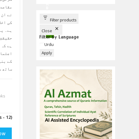
C
H
مقاصد 
B
U
نے ان 
T
T
Filter products
کی اخل
O
N
ہے۔ یہ
Close
Filter by Language
حقیقتِ
Language
Urdu
ہے کہ 
Apply
اجتماع
کے بنی
ساتھ س
oks
(Downloads - 12)
OW