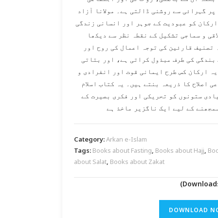
پر گہرائی سے روشنی ڈالتی ہے۔ مولانا آزاد
ارکان کو عبودیت کے جوہر اور انسانی زندگی
اقی و سماجی تشکیل کے نقطہ نظر سے دیکھا
 تصنیف قارئین کی توجہ اعمال کی روح اور
 بندگی کی طرف مبذول کراتی ہے، اور بتاتی
یہ ارکان کس طرح ایمانی قوت اور انفرادی و
ی اصلاح کا ذریعہ بنتے ہیں۔ یہ کتاب اسلام
ادی ستونوں کو تحریکی اور فکری بصیرت کے
مجھنے کے لیے ایک ناگزیر ماخذ ہے
Category:
Arkan e-Islam
Tags:
Books about Fasting
,
Books about Hajj
,
Bo
about Salat
,
Books about Zakat
DOWNLOAD N