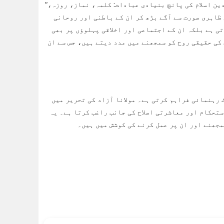
“ارکانِ اسلام” مولانا ابوالکلام آزاد کی ایک جامع اور بصیرت افروز کتاب ہے جو دین اسلام کی پانچ بنیادی عبادات: کلمہ، نماز، روزہ،
 ظاہری صورت سے آگے بڑھ کر ان کے باطنی اور روحانی
ی ہے بلکہ ان کے اجتماعی اور اخلاقی پہلوؤں پر بھی
 کی حقیقی روح کو سمجھنے میں مدد دیتے ہیں، جس سے ان
 رہنمائی فراہم کرتی ہے۔ مولانا آزاد کی تحریر میں
تحکام اور معاشرتی اصلاح کی جانب راغب کرتا ہے۔ یہ
مجھنے اور ان پر عمل کرنے کی کوشش میں ہیں۔