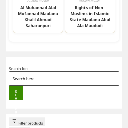
Ahkam Masail
Ahkam Masail
Al Muhannad Alal
Rights of Non-
Mufannad Maulana
Muslims in Islamic
Khalil Ahmad
State Maulana Abul
Saharanpuri
Ala Maududi
Search for:
S
E
A
R
C
H
B
U
T
T
Filter products
O