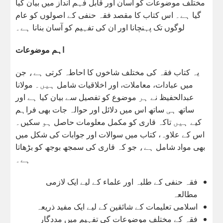
مختلف موضوعات کو آسان اور قابل فہم انداز میں بیان کیا
گیا ہے۔ اس کتاب کا مقصد فقہ حنفی کے اصولوں کو عام
لوگوں تک پہنچانا اور ان کی تفہیم کو آسان بنانا ہے۔
اہم موضوعات
یہ کتاب فقہ کی مختلف شاخوں کا احاطہ کرتی ہے، جن
میں عبادات، معاملات، اور اخلاقیات شامل ہیں۔ مولانا
عبدالحفیظ نے ہر موضوع کو تفصیل سے بیان کیا ہے اور
ساتھ ہی ساتھ اس میں دلائل اور حوالہ جات بھی فراہم
کیے ہیں تاکہ قاری کو مکمل معلومات حاصل ہو سکیں۔
اس کے علاوہ، کتاب میں سوالات اور جوابات کی شکل میں
بھی مواد شامل ہے، جو کہ قاری کی سمجھ بوجھ کو بڑھاتا
ہے۔
فقہ حنفی کے طلبہ اور علماء کے لیے ایک لازمی
مطالعہ
اسلامی تعلیمات کے شائقین کے لیے ایک مفید ذریعہ
فقہ کے مختلف موضوعات کی تفہیم میں مددگار