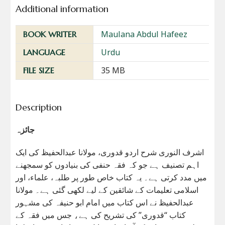
Additional information
Maulana Abdul Hafeez
BOOK WRITER
Urdu
LANGUAGE
35 MB
FILE SIZE
Description
جائزہ
اشرف النوری شرح اردو قدوری، مولانا عبدالحفیظ کی ایک
اہم تصنیف ہے جو کہ فقہ حنفی کی بنیادوں کو سمجھنے
میں مدد کرتی ہے۔ یہ کتاب خاص طور پر طلبہ، علماء، اور
اسلامی تعلیمات کے شائقین کے لیے لکھی گئی ہے۔ مولانا
عبدالحفیظ نے اس کتاب میں امام ابو حنیفہ کی مشہور
کتاب “قدوری” کی تشریح کی ہے، جس میں فقہ کے