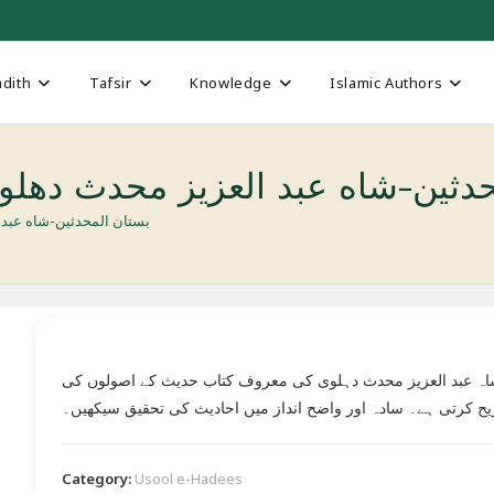
dith
Tafsir
Knowledge
Islamic Authors
stan al-Muhaddeseen -شاه عبد العزيز محدث دهلوي
بستان المحدثين-شاه عبد العزيز محدث 
ہ عبد العزیز محدث دہلوی کی معروف کتاب حدیث کے اصولوں کی
ح کرتی ہے۔ سادہ اور واضح انداز میں احادیث کی تحقیق سیکھیں۔
Category:
Usool e-Hadees