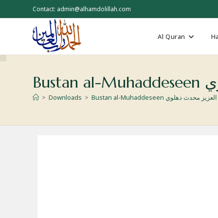
Skip
Contact: admin@alhamdolillah.com
to
content
Al Quran
Ha
Bu
>
Downloads
>
Bustan al-Muhaddeseen دهلوي