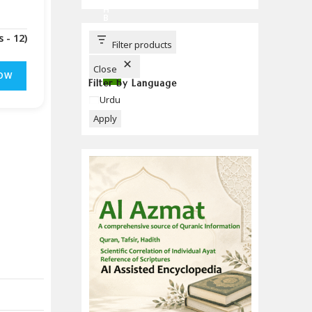
C
H
B
U
T
(Downloads - 12)
T
Filter products
O
N
Close
OW
Filter by Language
Language
Urdu
Apply