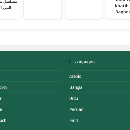
مسلسل م
Khatib 
النبی ا
Baghda
Languages
Arabic
licy
Bangla
r
Urdu
e
Persian
ouch
Hindi