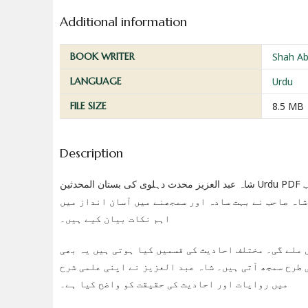
Additional information
BOOK WRITER
Shah Ab
LANGUAGE
Urdu
FILE SIZE
8.5 MB
Description
شاہ عبد العزیز محدث دہلوی کی بستان المحدثین Urdu PDF ایک قیمتی کتاب ہے جو حدیث کے اصولوں کو سمجھنے میں مدد دیتی ہے۔ یہ کتاب
شاہ صاحب نے بہت سادہ اور سمجھنے میں آسان انداز میں
اہم نکات بیان کیے ہیں۔
 ملے گی۔ مختلف احادیث کی قسمیں کیا ہوتی ہیں یہ بھی
 طرح سمجھ آتی ہیں۔ شاہ عبد العزیز نے اپنی علمی شرح
میں روایات اور احادیث کی حقیقت کو واضح کیا ہے۔