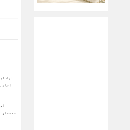
احادیث
اس 
سمجھایا 