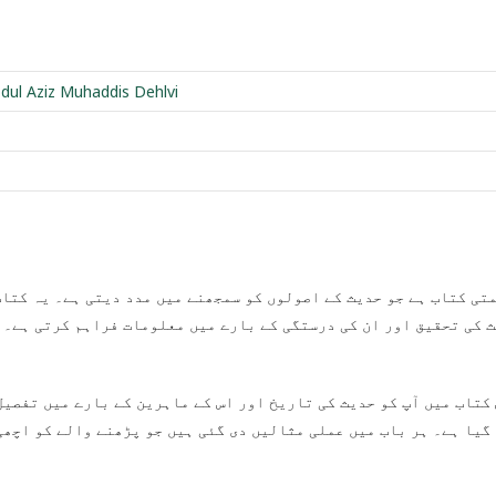
dul Aziz Muhaddis Dehlvi
 کی تحقیق اور ان کی درستگی کے بارے میں معلومات فراہم کرتی ہے۔ 
کتاب میں آپ کو حدیث کی تاریخ اور اس کے ماہرین کے بارے میں تفصیل
گیا ہے۔ ہر باب میں عملی مثالیں دی گئی ہیں جو پڑھنے والے کو اچھی