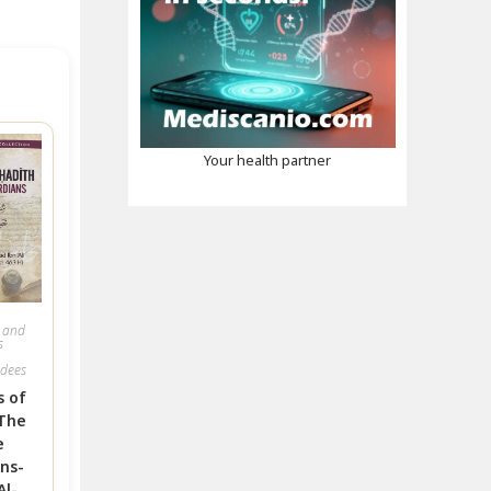
Your health partner
 and
s
adees
s of
The
e
ns-
l-