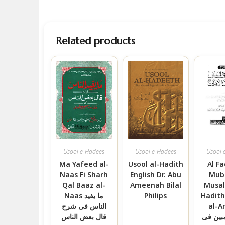
Related products
Usool e-Hadees
Usool e-Hadees
Usool 
Ma Yafeed al-
Usool al-Hadith
Al Fa
Naas Fi Sharh
English Dr. Abu
Mub
Qal Baaz al-
Ameenah Bilal
Musal
Naas ما یفید
Philips
Hadith
الناس فی شرح
al-A
بین فی
قال بعض الناس