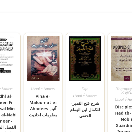
e-Hadees
Usool e-Hadees
Fiqh
Biography
,
Profile
dhl al-
Aina e-
Usool e-Hadees
,
Usool e-H
een Fi
Maloomat e-
شرح فتح القدير-
Disciple
sal Min
Ahadees آئینہ
للكمال ابن الهمام
Hadith-
 al-Nabi
معلومات احادیث
الحنفي
Nobl
meen-
Guardia
الفضل الم
Imam A