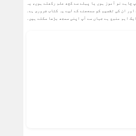
 چاہے نو آموز ہوں یا پہلے سے کچھ علم رکھتے ہوں، یہ
یک اہم منبع ہے جہاں سے آپ اپنی سمجھ بڑھا سکتے ہیں۔