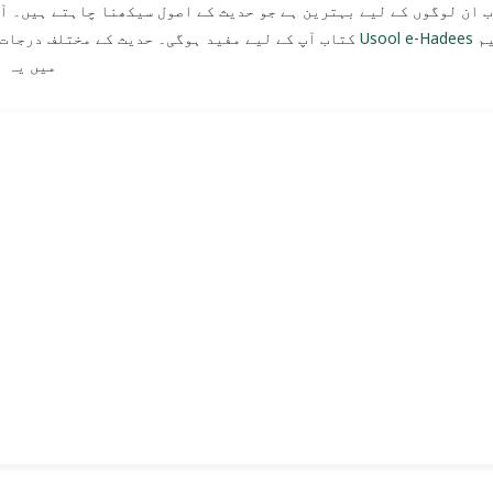
 ان لوگوں کے لیے بہترین ہے جو حدیث کے اصول سیکھنا چاہتے ہیں۔ آپ
کتاب آپ کے لیے مفید ہوگی۔ حدیث کے مختلف درجات اور ان کی تقسیم کو سمجھنے کے لیے یہ کتاب ضروری ہے۔
Usool e-Hadees
کی تعلیم
میں یہ ا