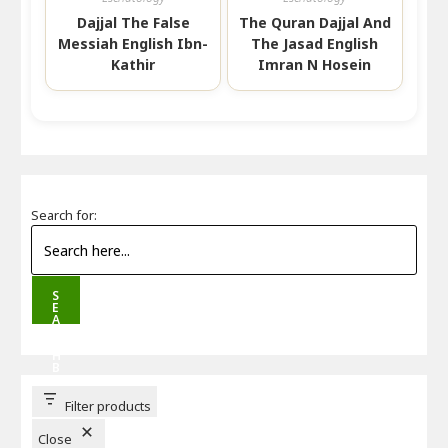
Dajjal The False
The Quran Dajjal And
Messiah English Ibn-
The Jasad English
Kathir
Imran N Hosein
Search for:
S
E
A
R
C
H
B
U
T
T
Filter products
O
N
Close