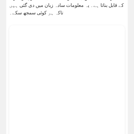
کے قابل بناتا ہے۔ یہ معلومات سادہ زبان میں دی گئی ہیں
تاکہ ہر کوئی سمجھ سکے۔