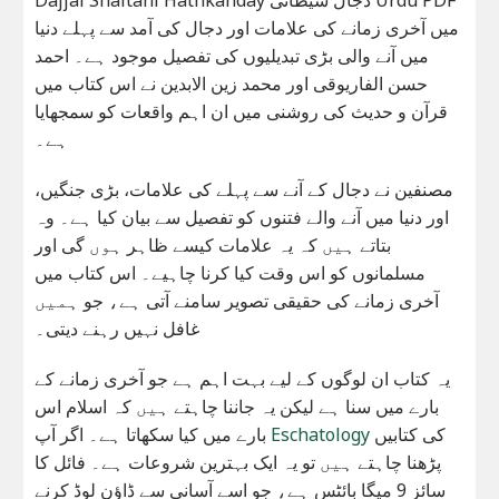
میں آخری زمانے کی علامات اور دجال کی آمد سے پہلے دنیا
میں آنے والی بڑی تبدیلیوں کی تفصیل موجود ہے۔ احمد
حسن الفاریوقی اور محمد زین الابدین نے اس کتاب میں
قرآن و حدیث کی روشنی میں ان اہم واقعات کو سمجھایا
ہے۔
مصنفین نے دجال کے آنے سے پہلے کی علامات، بڑی جنگیں،
اور دنیا میں آنے والے فتنوں کو تفصیل سے بیان کیا ہے۔ وہ
بتاتے ہیں کہ یہ علامات کیسے ظاہر ہوں گی اور
مسلمانوں کو اس وقت کیا کرنا چاہیے۔ اس کتاب میں
آخری زمانے کی حقیقی تصویر سامنے آتی ہے، جو ہمیں
غافل نہیں رہنے دیتی۔
یہ کتاب ان لوگوں کے لیے بہت اہم ہے جو آخری زمانے کے
بارے میں سنا ہے لیکن یہ جاننا چاہتے ہیں کہ اسلام اس
کی کتابیں
Eschatology
بارے میں کیا سکھاتا ہے۔ اگر آپ
پڑھنا چاہتے ہیں تو یہ ایک بہترین شروعات ہے۔ فائل کا
سائز 9 میگا بائٹس ہے، جو اسے آسانی سے ڈاؤن لوڈ کرنے