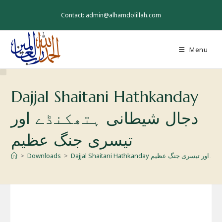
Skip
to
Contact: admin@alhamdolillah.com
content
Menu
Dajjal Shaitani Hathkanday
دجال شیطانی ہتھکنڈے اور
تیسری جنگ عظیم
ال شیطانی ہتھکنڈے اور تیسری جنگ عظیم
>
Downloads
>