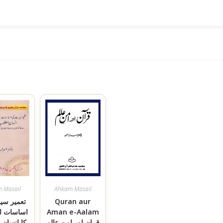
 Masail
Ahkam Masail
Quran aur
تعمیر سی
Aman e-Aalam
اساسات او
قران اور امن عالم
کا انسان