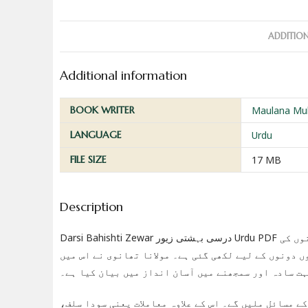
ADDITIO
Additional information
BOOK WRITER
Maulana Mu
LANGUAGE
Urdu
FILE SIZE
17 MB
Description
Darsi Bahishti Zewar درسی بہشتی زیور Urdu PDF مولانا محمد اشرف علی تھانوی کی ایک بہترین اور عملی کتاب ہے جو عام مسلمانوں کی
 دونوں کے لیے لکھی گئی ہے۔ مولانا تھانوی نے اس میں
ہت سادہ اور سمجھنے میں آسان انداز میں بیان کیا ہے۔
 مسائل ملیں گے۔ اس کے علاوہ معاملات یعنی سودا سلف،