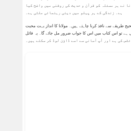
ا نے ہر مسئلہ کو قرآن و حدیث کی روشنی میں واضح کیا
ہے۔ زندگی کے ہر پہلو میں دینی رہنمائی ملتی ہے۔
ح طریقے سے نافذ کرنا چاہتے ہیں۔ مولانا کا انداز بہت محبت
 ہے تو اس کتاب میں اس کا جواب ضرور مل جائے گا۔ یہ فائل