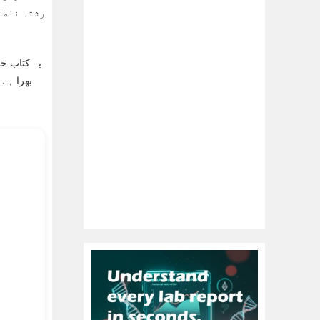
رشتہ ناطہ
یہ کتاب خا
بھرا ہے