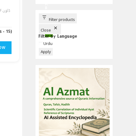
C
H
B
U
T
T
Filter products
O
N
Close
(Downloads - 15)
Filter by Language
Language
Urdu
OW
Apply