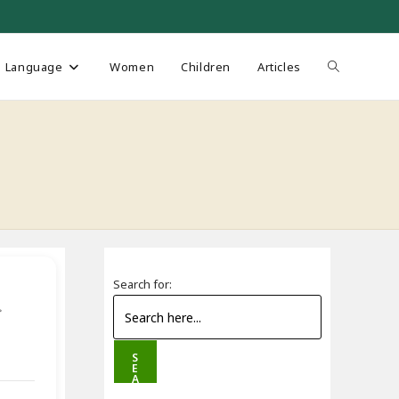
Toggle
Language
Women
Children
Articles
website
search
Search for:
م
S
E
A
R