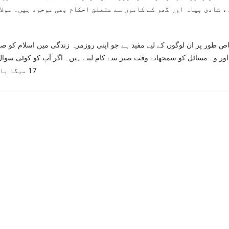
، شادی بیاہ اور گھر کے کاموں سے متعلق احکام بھی موجود ہیں۔ مولان
ص طور پر ان لوگوں کے لیے مفید ہے جو اپنی روزمرہ زندگی میں اسلام کو صحی
 اور وہ مسائل کو سمجھاتے وقت صبر سے کام لیتے ہیں۔ اگر آپ کو کوئی سوال
17 میگا بائٹس کی ہے اور آپ آسانی سے اسے ڈاؤن لوڈ کر سکتے ہیں۔