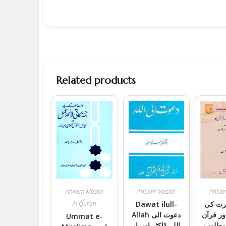
Related products
Ahkam Masail
Ahkam Masail
Ahkam
,
رت کی
Dawat ilull-
Al Quran
ر قرآن
Allah دعوت الی
Ummat e-
 مطلوب
اللہ-ڈاکٹر اسرار