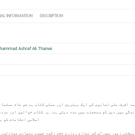
NAL INFORMATION
DESCRIPTION
hammad Ashraf Ali Thanwi
دگی میں دین کو سمجھنے میں مدد دیتی ہے۔ یہ کتاب خواتین اور مردوں
اسلامی احکامات کو ب
بہشتی زیور میں آپ کو نماز، روزہ، حج، زکوۃ جیسے بنیادی عبادتوں کے