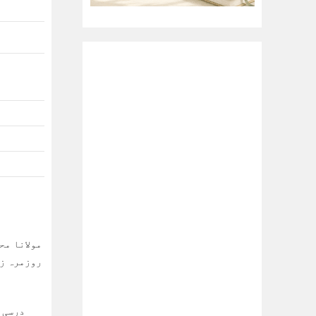
روزمرہ زن
درسی 