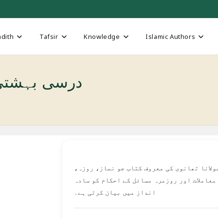
dith
Tafsir
Knowledge
Islamic Authors
Darsi Bahishti Zewar درسی
ولانا تھانوی کی معروف کتاب جو نماز، روزہ،
معاملات اور روزمرہ مسائل کے احکام کو سادہ
انداز میں بیان کرتی ہے۔