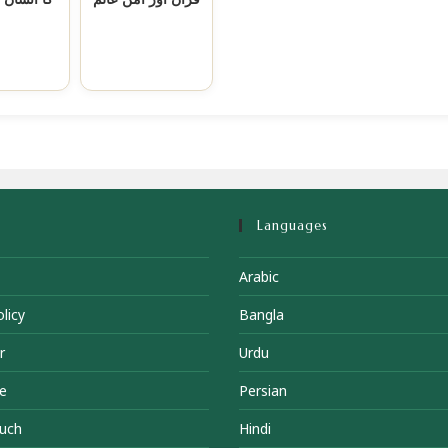
Languages
Arabic
licy
Bangla
r
Urdu
e
Persian
ouch
Hindi