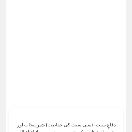
دفاعِ سنت- (یعنی سنت کی حفاظت) شیرِ پنجاب اور
رئیس المناظرین کے لقب سے مشہور مولانا ثناء اللہ