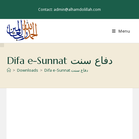
Skip
to
Contact: admin@alhamdolillah.com
content
Menu
Difa e-Sunnat دفاع سنت
Difa e-Sunnat دفاع سنت
>
Downloads
>