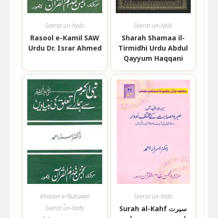
Seerat un-Nabi
Seerat un-Nabi
Rasool e-Kamil SAW
Sharah Shamaa il-
Urdu Dr. Israr Ahmed
Tirmidhi Urdu Abdul
Qayyum Haqqani
Khatam e-Nubuwat
Seerat un-Nabi
,
Surah al-Kahf سیرت
Seerat un-Nabi