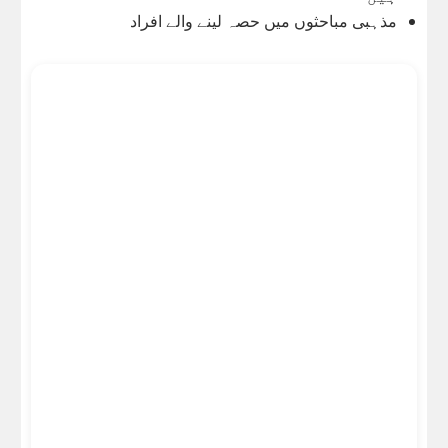
مذہبی مباحثوں میں حصہ لینے والے افراد