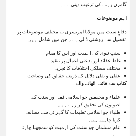
گامزن رہنے کی ترغیب دیتی ہے۔
اہم موضوعات
دفاعِ سنت میں مولانا امرتسری نے مختلف موضوعات پر
تفصیل سے روشنی ڈالی ہے، جن میں شامل ہیں:
سنتِ نبوی کی اہمیت اور اس کا مقام
غلط عقائد اور بدعتی اعمال پر تنقید
مختلف مسلکی اختلافات کا تجزیہ
عقلی و نقلی دلائل کے ذریعے حقائق کی وضاحت
کتاب سے فائدہ اٹھانے والے
علماء و محققین جو اسلامی فقہ اور سنت کے
اصولوں کی تحقیق کر رہے ہیں
طلباء جو اسلامی تعلیمات کا گہرائی سے مطالعہ
کرنا چاہتے ہیں
عام مسلمان جو سنت کی اہمیت کو سمجھنا چاہتے
ہیں