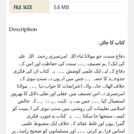
5.6 MB
FILE SIZE
Description
کتاب کا جائزہ
دفاعِ سنت، جو مولانا ثناء اللہ امرتسری رحمتہ اللہ علیہ
کی ایک اہم تصنیف ہے، سنت کی حفاظت اور اس کے
دفاع کے لیے ایک علمی کوشش ہے۔ یہ کتاب ان کی فکری
جدوجہد کا حصہ ہے جس میں انہوں نے سنتِ نبوی کے
خلاف اٹھائے جانے والے اعتراضات کا جواب دیا ہے۔ مولانا
امرتسری نے اس تصنیف میں عقلی اور نقلی دلائل کا بھرپور
استعمال کیا ہے، جس سے یہ ثابت ہوتا ہے کہ خالص
اسلامی تعلیمات کی روشنی میں سنتِ نبوی کی اہمیت کو
کیسے سمجھا جا سکتا ہے۔ یہ کتاب بدعتوں، فکری
گمراہیوں اور غلط عقائد کے خلاف ایک مضبوط علمی
اساس فراہم کرتی ہے، اور مسلمانوں کو صحیح راستے پر