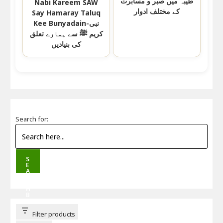
طیبہ میں صبر و مسابرت
Nabi Kareem SAW
کے مختلف ادوار
Say Hamaray Taluq
Kee Bunyadain-نبی
کریم ﷺ سے ہمارے تعلق
کی بنیادیں
Search for:
S
E
A
R
C
H
B
U
T
T
Filter products
O