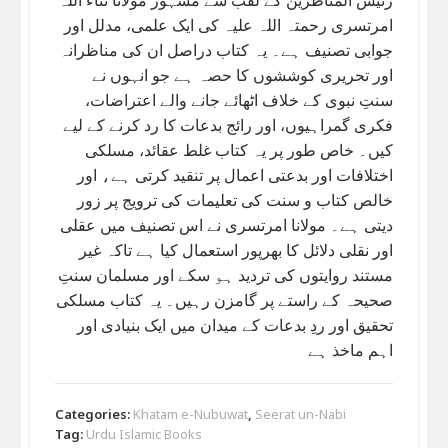
امرتسری رحمتہ اللہ علیہ کی ایک علمی، مدلل اور
جوابی تصنیف ہے۔ یہ کتاب دراصل ان کی مناظرانہ
اور تحریری کوششوں کا حصہ ہے جو انہوں نے
سنتِ نبوی کے خلاف اٹھائے جانے والے اعتراضات،
فکری گمراہیوں، اور رائج بدعات کا رد کرنے کے لیے
کیں۔ خاص طور پر یہ کتاب غلط عقائد، مسلکی
اختلافات اور بدعتی اعمال پر تنقید کرتی ہے، اور
خالص کتاب و سنت کی تعلیمات کی ترویج پر زور
دیتی ہے۔ مولانا امرتسری نے اس تصنیف میں عقلی
اور نقلی دلائل کا بھرپور استعمال کیا ہے تاکہ غیر
مستند روایتوں کی تردید ہو سکے اور مسلمان سنتِ
صحیحہ کے راستے پر گامزن رہیں۔ یہ کتاب مسلکی
تحقیق اور ردِ بدعات کے میدان میں ایک بنیادی اور
اہم ماخذ ہے
Categories:
Khatam e-Nubuwat
,
Seerat un-Nabi
Tag:
Urdu Islamic Books