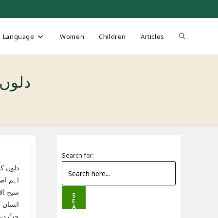
Toggle
Language
Women
Children
Articles
website
دلوں کی بیم
search
Search for:
دلوں کی
اہم اص
شیخ ال
S
E
انسان ک
A
R
حبِّ دن