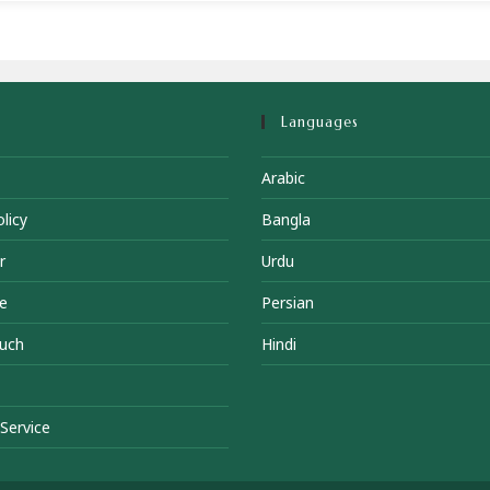
Languages
Arabic
licy
Bangla
r
Urdu
e
Persian
ouch
Hindi
Service