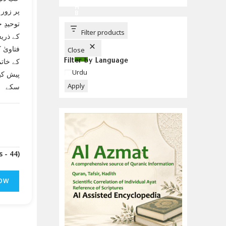
C
H
پر زور
B
U
توحیدِ
T
T
Filter products
کے ذریع
O
N
فتاویٰ
Close
Filter by Language
کے خاتم
Language
Urdu
پیش کی
Apply
سکے
(Downloads - 44)
OW