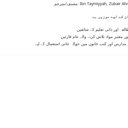
مصنف/مترجم: Ibn-Taymiyyah, Zubair
لعہ اور ذاتی تعلیم کے شائقین
ر معتبر مواد تلاش کرنے والے عام قارئین
مدارس اور کتب خانوں میں حوالہ جاتی استعمال کے لیے