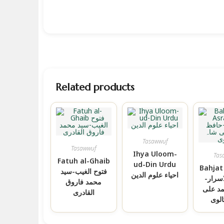
Related products
Tasawwuf
Tasawwuf
Ihya Uloom-
Tas
Fatuh al-Ghaib
ud-Din Urdu
Bahjat
فتوح الغیب-سید
احیاء علوم الدین
لاسرار
محمد فاروق
د علی
القادری
الوی