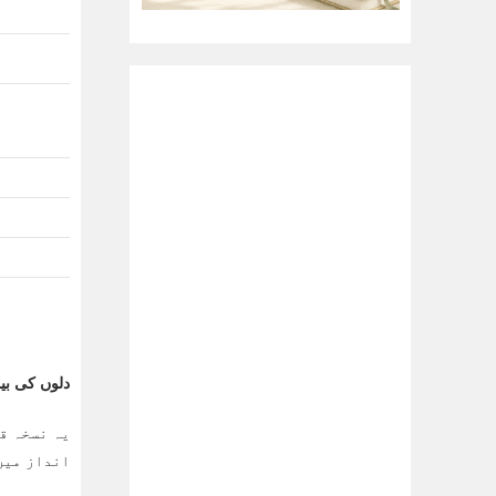
دلوں کی بیماریاں او
یہ نسخہ قر
انداز میں