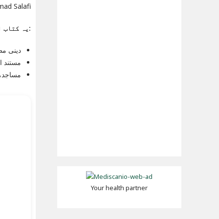
 Ahmad Salafi
یہ کتاب ان کے لیے موزوں ہے:
دینی مطا
مستند او
مساجد، 
Your health partner