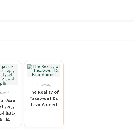
Tasawwuf
The Reality of
awwuf
Tasawwuf Dr.
 ul-Asrar
Israr Ahmed
بہجتۃ ا-
حافظ احم
شاہ بٹ