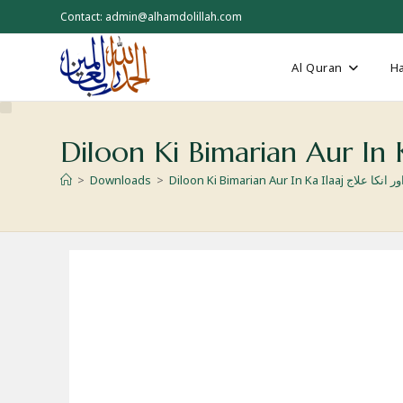
Skip
Contact: admin@alhamdolillah.com
to
content
Al Quran
Ha
>
Downloads
>
Diloon Ki Bimarian Aur In