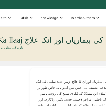
dith
Tafsir
Knowledge
Islamic Authors
Diloon Ki Bimarian Aur In Ka Ilaaj اریاں اور انکا علاج
 Ka Ilaaj دلوں کی بیماریاں اور انکا علاج
 بیماریاں اور ان کا علاج- زبیر احمد سلفی کی ایک
لاحی تصنیف ہے، جس میں انہوں نے خاص طور پر
اسلام ابن تیمیہؒ کے فکری منہج کی روشنی میں
ے باطنی امراض (جیسے حسد، تکبر، ریاکاری، اور
یا) اور ان کے علاج کو بیان کیا ہے۔ یہ کتاب اس بات