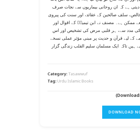
 دیتی ہے کہ ان روحانی بیماریوں سے نجات صرف
 خالص، سلف صالحین کے عقائد، اور سنت کی پیروی
ے ممکن ہے۔ مصنف نے ابن تیمیہؒ کے اقوال اور
 کی مدد سے، ہر قلبی مرض کی تشخیص اور اس
ے کے لیے قرآن و حدیث پر مبنی مؤثر عملی نسخے
ے ہیں تاکہ ایک مسلمان سلیم القلب زندگی گزار
Category:
Tasawwuf
Tag:
Urdu Islamic Books
DOWNLOAD N