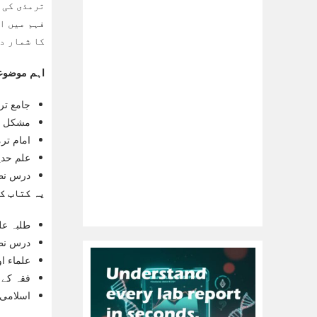
ترمذی کی 
فہم میں ا
کا شمار د
اہم موضوع
جامع ت
مشکل م
امام تر
علم حدی
درس نظا
یہ کتاب ک
طلبہ عل
درس نظ
علماء ا
فقہ کے 
اسلامی 