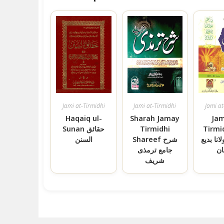
Jami at-Tirmidhi
Jami at-Tirmidhi
Jami at
Haqaiq ul-
Sharah Jamay
Jam
Tir جامع
Tirmidhi
Sunan حقائق
نا بدیع
Shareef شرح
السنن
ان
جامع ترمذی
شریف