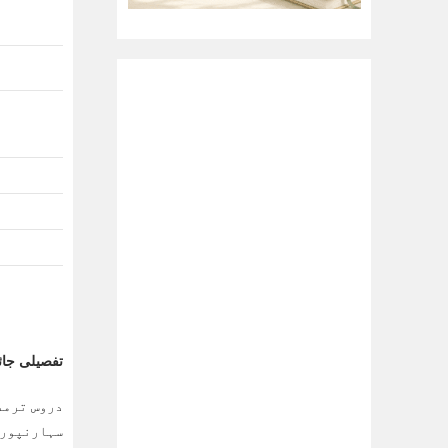
تفصیلی جائ
دروس ترمذ
سہارنپور 