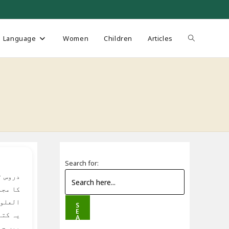
Toggle
Language
Women
Children
Articles
website
search
Search for:
دروس ت
کا مجم
العلوم
S
E
یہ کتا
A
R
میں جا