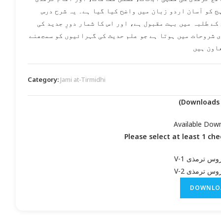
ج کو آسان اردو زبان میں واضح کیا گیا ہے۔ یہ شرح درس
کے طلبہ میں بہت مقبول ہے، اور اس کا شمار دورِ جدید کی
 شروحات میں ہوتا ہے جو علم حدیث کی گہرائیوں کو سمجھنے
اون ہیں
Category:
Jami at-Tirmidhi
Available Dow
Please select at least 1 ch
وس ترمذی V-1
وس ترمذی V-2
DOWNLO