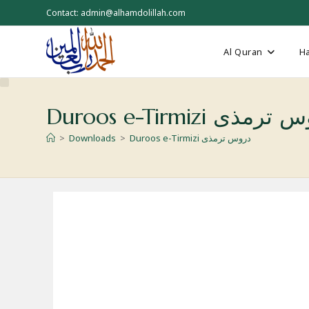
Skip
Contact: admin@alhamdolillah.com
to
content
Al Quran
Ha
Duroos e- دروس ترمذی
Duroos e-Tirmizi دروس ترمذی
>
Downloads
>