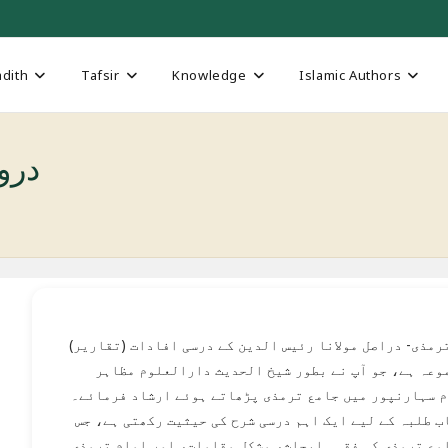
dith
Tafsir
Knowledge
Islamic Authors
Tirmizi
رمذی- دراصل مولانا رئیس الدین کے درسی افادات (تقاریر)
وعہ ہے، جو آپ نے بطور شیخ الحدیث دارالعلوم مظاہر
 سہارنپور میں جامع ترمذی پڑھاتے ہوئے ارشاد فرمائے۔
ب طلبہ کے لیے ایک اہم درسی شرح کی حیثیت رکھتی ہے، جس
مع ترمذی کی فقہی ابحاث، مشکل مقامات، اور امام ترمذی