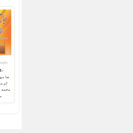
midhi
t-
ترمز
محمد 
ہ