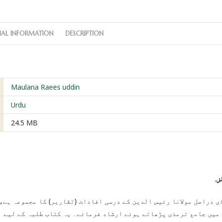
NAL INFORMATION
DESCRIPTION
Maulana Raees uddin
Urdu
24.5 MB
زہ
ی دراصل مولانا رئیس الدین کے درسی افادات (تقاریر) کا مجموعہ ہے،
میں جامع ترمذی پڑھاتے ہوئے ارشاد فرمائے۔ یہ کتاب طلبہ کے لیے ا