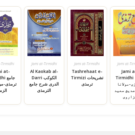
-Tirmidhi
Jami at-Tirmidhi
Jami at-Tirmidhi
Jami at-Tir
i at-
Al Kaokab al-
Tashrehaat e-
Jami a
Tirmidhi جامع
Tirmizi تشریحات
Darri الکوکب
midhi
ی-مولانا
ترمذی
الدری شرح جامع
ترمذی-مولا
صدیق سعید
الترمذی
الزم
زاروی