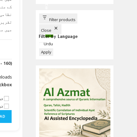
C
H
کے منہ
B
U
نظامی 
T
T
Filter products
تقریری
O
N
میں مع
Close
Filter by Language
Language
Urdu
Apply
(Downloads - 160)
nloads
eckbox
در
در
AD