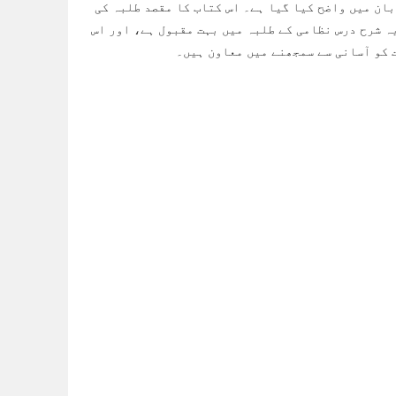
ان میں واضح کیا گیا ہے۔ اس کتاب کا مقصد طلبہ کی
ہ شرح درس نظامی کے طلبہ میں بہت مقبول ہے، اور اس
ت کو آسانی سے سمجھنے میں معاون ہیں۔