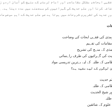
فقہی ابحاث، مشکل مقامات، اور امام ترمذی کے منہج کو آسان اردو زب
ضافہ کرنا اور علم حدیث کی گہرائیوں کو سمجھنے میں مدد دینا ہے۔ ی
ورِ جدید کی تقریری شروحات میں ہوتا ہے جو علم حدیث کے اہم موضوعا
ات
رمذی کی فقہی ابحاث کی وضاحت
قامات کی تفہیم
مذی کے منہج کی تشریح
ث کی گہرائیوں کی طرف راہنمائی
می کے طلبہ کے لیے بہترین تدریسی مواد
ن لوگوں کے لیے مفید ہے؟
م حدیث
امی کے طلبہ
ور شیخ الحدیث
طلبہ
علوم کے شائقین