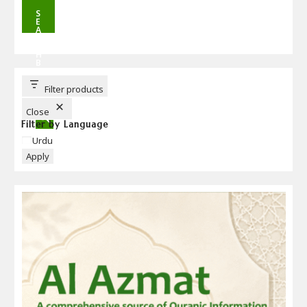
S
E
A
R
C
H
B
U
T
T
Filter products
O
N
Close
Filter by Language
Language
Urdu
Apply