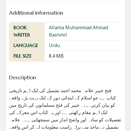
Additional information
Allama Muhammad Ahmad
BOOK
Bashmil
WRITER
Urdu
LANGUAGE
8.4 MB
FILE SIZE
Description
فتح خیبر علامہ محمد احمد بشمیل کی ایک اہم تاریخی
کتاب ہے جو اسلام کے ابتدائی دور کے ایک بہت بڑے واقعے
کو بیان کرتی ہے۔ خیبر کی فتح مسلمانوں کی تاریخ میں
ایک اہم مقام رکھتی ہے اور یہ کتاب اس معرکے کی
تفصیلات کو سادہ اور واضح انداز میں سمجھاتی ہے۔ علامہ
بشمیل نے ماخذ سے براہ راست معلومات لے کر اس واقعے