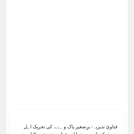
فتاویٰ نذیریہ- برِصغیر پاک و ہند کی تحریک اہل
حدیث کے نامور رہنما اور عظیم محدث مولانا سید