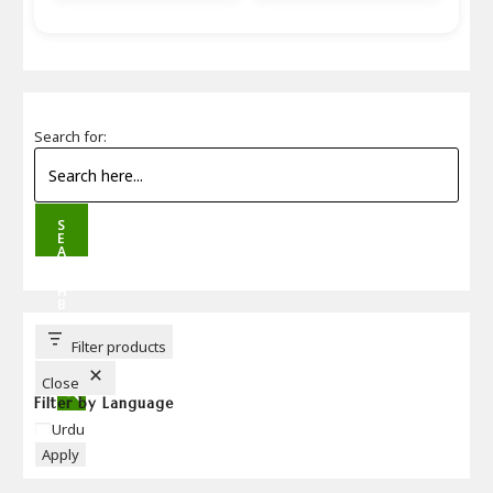
Search for:
S
E
A
R
C
H
B
U
T
T
Filter products
O
N
Close
Filter by Language
Language
Urdu
Apply