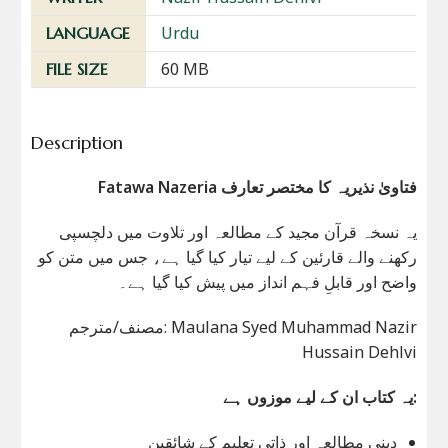
Urdu
LANGUAGE
60 MB
FILE SIZE
Description
Fatawa Nazeria فتاویٰ نذیریہ کا مختصر تعارف
یہ نسخہ قرآن مجید کے مطالعہ اور تلاوت میں دلچسپی
رکھنے والے قارئین کے لیے تیار کیا گیا ہے، جس میں متن کو
واضح اور قابلِ فہم انداز میں پیش کیا گیا ہے۔
مصنف/مترجم: Maulana Syed Muhammad Nazir
Hussain Dehlvi
یہ کتاب ان کے لیے موزوں ہے:
دینی مطالعہ اور ذاتی تعلیم کے شائقین