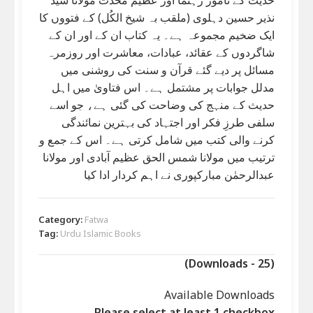
نذیر حسین دہلوی (ملقب بہ شیخ الکُل) کے فتووں کا
ایک ضخیم مجموعہ ہے۔ یہ کتاب ان کے اور ان کے
شاگردوں کے عقائد، عبادات، معاشرت اور روزمرہ
مسائل پر دیے گئے قرآن و سنت کی روشنی میں
مدلل جوابات پر مشتمل ہے۔ اس فتاویٰ میں اہل
حدیث کے منہج کی وضاحت کی گئی ہے، جو اسے
سلفی طرزِ فکر اور اجتہاد کی بہترین نمائندگی
کرنے والی کتب میں شامل کرتی ہے۔ اس کے جمع و
ترتیب میں مولانا شمس الحق عظیم آبادی اور مولانا
عبدالرحمٰن مبارکپوری نے اہم کردار ادا کیا
Category:
Fatwa
Tag:
Urdu Islamic Books
(Downloads - 25)
Available Downloads
Please select at least 1 checkbox