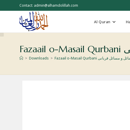
Skip
Contact: admin@alhamdolillah.com
to
content
Al Quran
Ha
انی
Fazaail o-Masail Qu فضائل و مسائل قربانی
>
Downloads
>