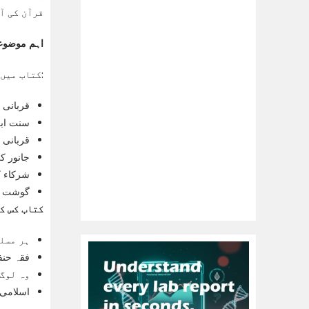
قرآن کی آ
اہم موضوع
کتاب میں درج ذیل اہم نکات پر روشنی ڈالی گئی ہے:
قربانی 
سنت ابر
قربانی 
جانور کی
شرکاء ک
گوشت کی
کتاب کس ک
ہر مسل
فقہ حنف
وہ لوگ 
اسلامی 