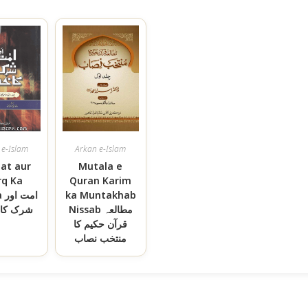
 e-Islam
Arkan e-Islam
t aur
Mutala e
rq Ka
Quran Karim
ka Muntakhab
ra
Nissab مطالعہ
شرک کا 
قرآن حکیم کا
منتخب نصاب