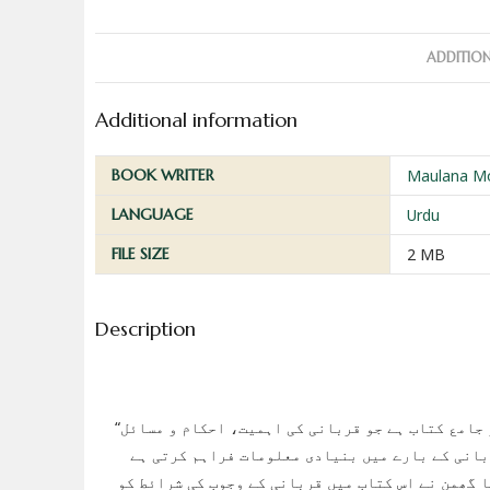
ADDITIO
Additional information
BOOK WRITER
Maulana M
LANGUAGE
Urdu
FILE SIZE
2 MB
Description
“فضائل و مسائل قربانی” متکلم اسلام مولانا محمد الیاس گھمن کی ایک مستند اور جامع کتاب ہے جو قربانی کی اہمیت، احکام و مسائل
بانی کے بارے میں بنیادی معلومات فراہم کرتی ہے
 گھمن نے اس کتاب میں قربانی کے وجوب کی شرائط کو