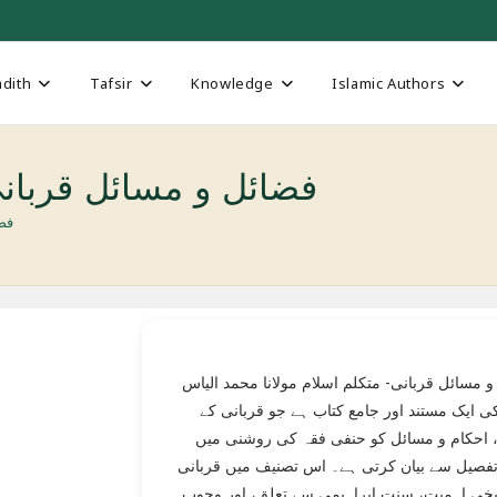
dith
Tafsir
Knowledge
Islamic Authors
Fazaail o-Masail Qurbani فضائل و مسائل قرب
rbani
 مسائل قربانی- متکلم اسلام مولانا محمد الیاس
 ایک مستند اور جامع کتاب ہے جو قربانی کے
 احکام و مسائل کو حنفی فقہ کی روشنی میں
تفصیل سے بیان کرتی ہے۔ اس تصنیف میں قربانی
یخی اہمیت، سنت ابراہیمی سے تعلق، اور وجوب