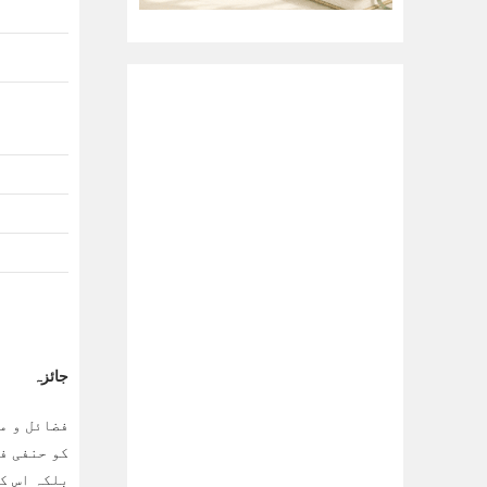
جائزہ
کو حنفی ف
بلکہ اس ک