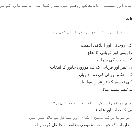
یات اور مستند احادیث کی روشنی میں بیان کیا ہے، جس سے قاری کو قر
ات
کی روحانی اور اخلاقی اہمیت
اہیمی اور قربانی کا تعلق
کے وجوب کی شرائط
 عمر اور قربانی کے لیے موزوں جانور کا انتخاب
ے احکام اور ان کی ذمہ داریاں
 تقسیم کے قواعد و ضوابط
ے لئے مفید ہے؟
مان جو قربانی کی عبادت کو سمجھنا چاہتا ہے
ی کے طلبہ اور علماء
جو قربانی کے صحیح احکام اور مسائل کی تلاش میں ہیں
تعلیمات کے حوالے سے عمومی معلومات حاصل کرنے والے