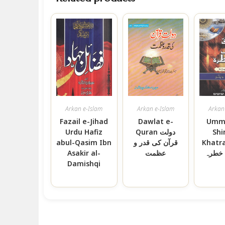
Arkan e-Islam
Arkan e-Islam
Arkan
Fazail e-Jihad
Dawlat e-
Umma
Shi
Quran دولت
Urdu Hafiz
Khat امت اور
قرآن کی قدر و
abul-Qasim Ibn
خطرہ
عظمت
Asakir al-
Damishqi