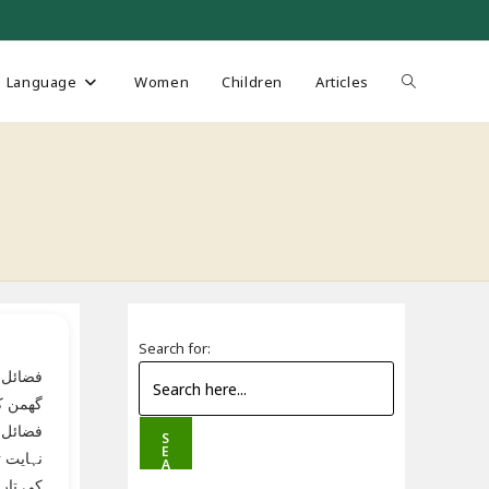
Toggle
Language
Women
Children
Articles
website
search
Search for:
فضائل و
گھمن کی
فضائل،
S
E
نہایت 
A
R
کی تار