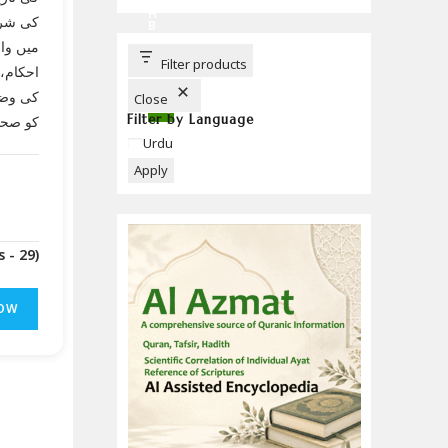
C
H
کی شرا
B
U
میں واض
T
T
Filter products
احکام،
O
N
کی وضا
Close
Filter by Language
کو صحیح
Language
Urdu
Apply
(Downloads - 29)
OW