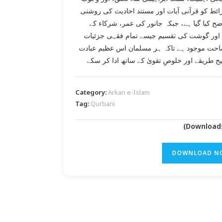
ئط کو قرآنی آیات اور مستند احادیث کی روشنی
ح کیا گیا ہے، جبکہ جانور کی عمر، شرکاء کے
 اور گوشت کی تقسیم جیسے تمام فقہی جزئیات
حت موجود ہے تاکہ ہر مسلمان اس عظیم عبادت
 طریقے اور خلوصِ تقویٰ کے ساتھ ادا کر سکے
Category:
Arkan e-Islam
Tag:
Qurbani
DOWNLOAD N