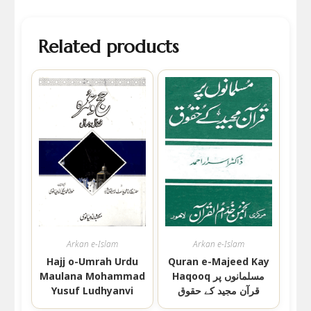
Related products
Arkan e-Islam
Arkan e-Islam
Hajj o-Umrah Urdu
Quran e-Majeed Kay
Haqooq مسلمانوں پر
Maulana Mohammad
قرآن مجید کے حقوق
Yusuf Ludhyanvi