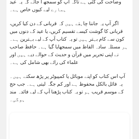
وضاحت کی گئی ہے تاکہ آپ کو سمجھ آ جائے کہ یہ عید
ہمارے لیے کیوں خاص ہے۔
اگر آپ یہ جاننا چاہتے ہیں کہ قربانی کے دن کیا کریں،
قربانی کا گوشت کیسے تقسیم کریں، یا عید کے دنوں میں
کون سے کام بہتر ہیں تو یہ کتاب آپ کے لیے بہترین ہے۔
ہر مسئلہ سادہ الفاظ میں سمجھایا گیا ہے۔ حافظ صاحب
نے اپنی تحریر میں قرآن و حدیث کے حوالے دیے ہیں اور
علماء کی رائے بھی شامل کی ہے۔
آپ اس کتاب کو اپنے موبائل یا کمپیوٹر پر پڑھ سکتے ہیں۔
یہ فائل بالکل محفوظ ہے اور کم جگہ لیتی ہے۔ جب حج
کے موسم قریب ہو تو یہ کتاب پڑھنا آپ کے لیے فائدہ مند
ہوگی۔