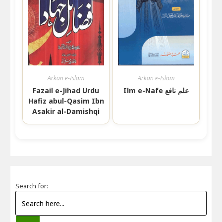
Arkan e-Islam
Arkan e-Islam
Ilm e-Nafe علم نافع
Fazail e-Jihad Urdu
Hafiz abul-Qasim Ibn
Asakir al-Damishqi
Search for: