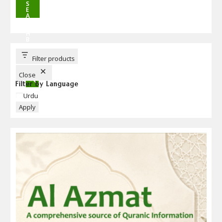
S
E
A
R
C
H
B
U
T
T
Filter products
O
N
Close
Filter by Language
Language
Urdu
Apply