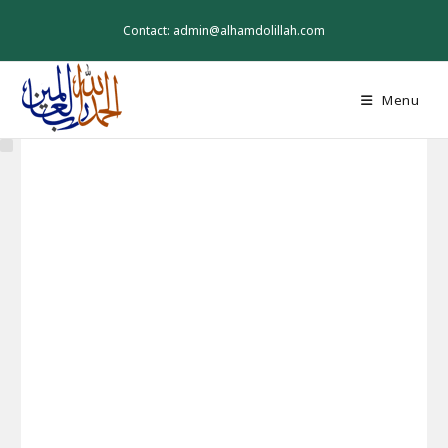
Skip
to
Contact: admin@alhamdolillah.com
content
Menu