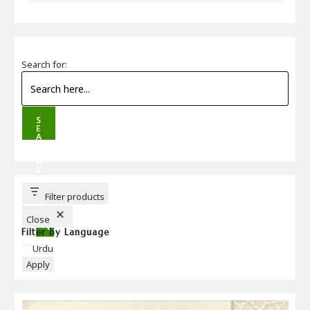
Search for:
S
E
A
R
C
H
B
U
T
T
Filter products
O
N
Close
Filter by Language
Language
Urdu
Apply