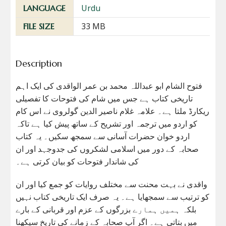
Urdu
LANGUAGE
33 MB
FILE SIZE
Description
فتوح الشام ابو عبداللہ محمد بن عمر الواقدی کی ایک اہم
تاریخی کتاب ہے جس میں شام کی فتوحات کا تفصیلی
ریکارڈ ملتا ہے۔ علامہ غلام ناصیر الدین گولروی نے اس کام
کو اردو میں ترجمہ اور تشریح کے ساتھ پیش کیا ہے تاکہ
اردو خوان حضرات آسانی سے سمجھ سکیں۔ یہ کتاب
صحابہ کے دور میں اسلامی لشکروں کی جدوجہد اور ان
کی شاندار فتوحات کو بیان کرتی ہے۔
واقدی نے بہت محنت سے مختلف روایات کو جمع کیا اور ان
کو ترتیب سے سمجھایا ہے۔ یہ صرف ایک تاریخی کتاب نہیں
بلکہ ہمیں ہمارے بزرگوں کے عزم اور قربانی کے بارے
میں بتاتی ہے۔ اگر آپ صحابہ کے زمانے کی تاریخ سیکھنا