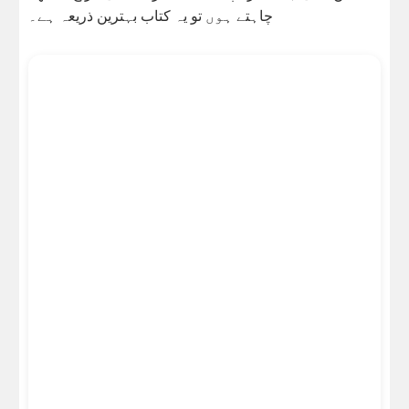
چاہتے ہوں تو یہ کتاب بہترین ذریعہ ہے۔