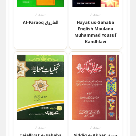
Ashab
Ashab
Al-Farooq الفاروق
Hayat us-Sahaba
English Maulana
Muhammad Yousuf
Kandhlavi
Ashab
Ashab
Tajalliyat e-Sahaba
Siddiq e-Akbar صدیق