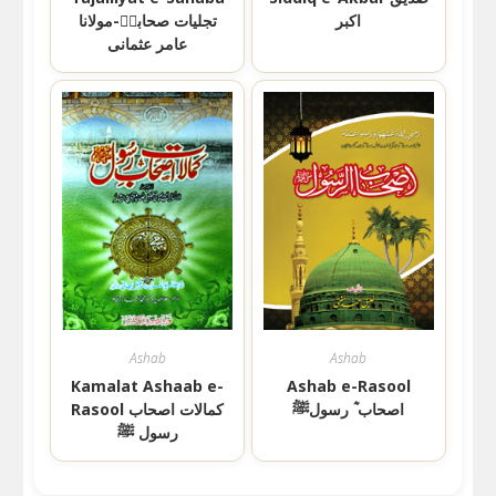
اکبر
تجلیات صحابہؓ-مولانا
عامر عثمانی
Ashab
Ashab
Kamalat Ashaab e-
Ashab e-Rasool
اصحاب ؓ رسولﷺ
Rasool کمالات اصحاب
رسول ﷺ