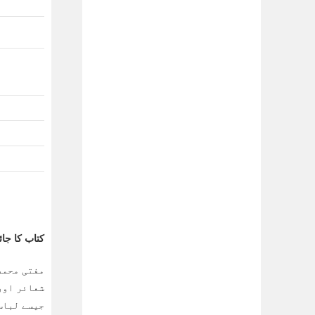
کتاب کا جائ
مفتی محمد 
شعائر اور
جیسے لباس