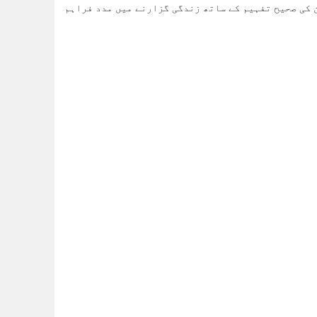
 کی صحیح تفہیم کے ساتھ زندگی گزارنے میں مدد فراہم