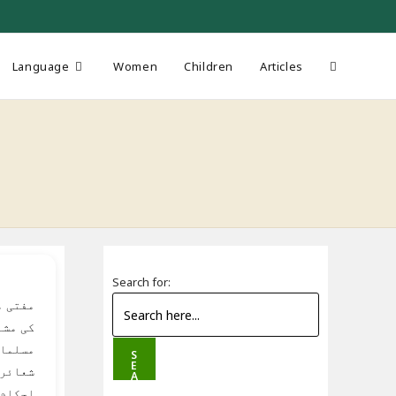
Toggle
Language
Women
Children
Articles
website
search
Search for:
مفتی م
کی مشا
مسلمان
S
E
شعائر 
A
R
احکام 