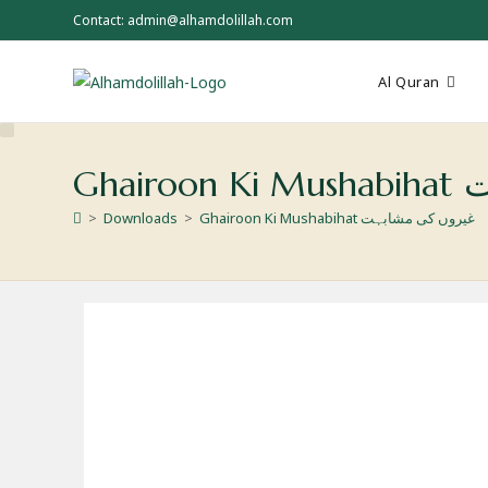
Skip
Contact: admin@alhamdolillah.com
to
content
Al Quran
بہت
Ghairoon Ki Mushabihat غیروں کی مشابہت
>
Downloads
>