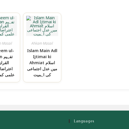
 Masail
Ahkam Masail
eem ul-
Islam Main Adl
Ijtimai ki
ran
Ahmiat اسلام
القران
میں عدل اجتماعی
اعتراضا
کی اہمیت
علمی کمز
Languages