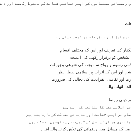
ی رہنمائی مسلمانوں کو اپنی ثقافتی شناخت کو محفوظ رکھنے اور دین
ات
لکفار کی تعریف اور اس کے مختلف اقسام
تشخص کو برقرار رکھنے کی اہمیت
امی رسوم و رواج سے بچنے کی شرعی وجوہات
شن اور اس کے اثرات پر اسلامی نقطہ نظر
رت اور ثقافتی انفرادیت کی بحالی کی ضرورت
دہ اٹھانے والے
ر دینی رہنما
و اسلامی فقہ کا مطالعہ کر رہے ہیں
ان جو اپنی ثقافت اور مذہب کی حفاظت کرنا چاہتے ہیں
والدین جو اپنی نسل کی تربیت میں دلچسپی رکھتے ہیں
ر کے مسائل میں رہنمائی کی تلاش کرنے والے افراد