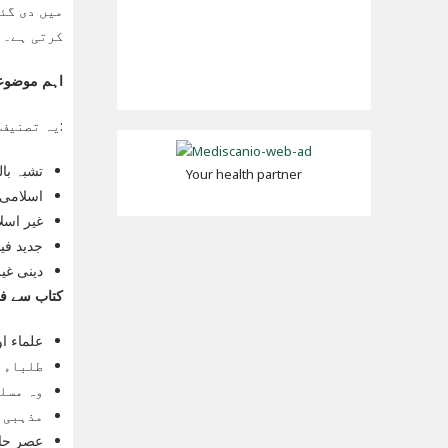
میں دی گئ
کرتی ہے۔
اہم موضوع
یہ تصنیف درج ذیل اہم موضوعات پر توجہ دیتی ہے:
تشبہ با
Your health partner
اسلامی 
غیر اسل
جدید فی
دینی غی
کتاب سے فائ
علماء او
طلباء ج
وہ مسلم
مذہبی 
عصر حاض