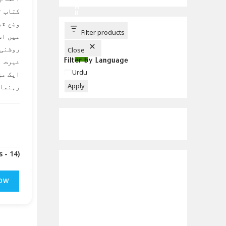
C
H
کتاب ت
B
U
وضع قط
T
T
Filter products
میں اس
O
N
روشنی 
Close
Filter by Language
غیرت ا
Language
Urdu
ایک مؤ
Apply
رہنمائ
(Downloads - 14)
OW