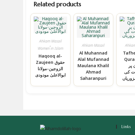
Related products
Ahkam Masail
,
Ahkam Masail
Ahkam
Women in Islam
Al Muhannad
Tafh
Haqooq al-
Qu تفہیم
Alal Mufannad
Zaujeen حقوق
 پر
Maulana Khalil
الزوجین-مولانا
ت کی
Ahmad
ابوالاعلیٰ مودودی
وریاں
Saharanpuri
Links