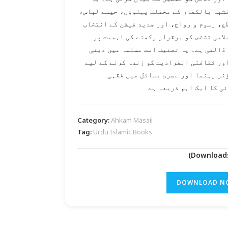
شبہ بالکفار کے مختلف پہلوؤں، جیسے لباس،
ع، رسوم و رواج، اور جدید فیشن کے انتخاب
لامی تشخص کو برقرار رکھنے کی اہمیت پر
ڈالتی ہے۔ یہ تصنیف امت مسلمہ میں دینی
ور ثقافتی انفرادیت کو زندہ کرنے کے لیے
ثر رہنما اور عصری مسائل میں فقہی
ی کا ایک اہم ذریعہ ہے
Category:
Ahkam Masail
Tag:
Urdu Islamic Books
DOWNLOAD N