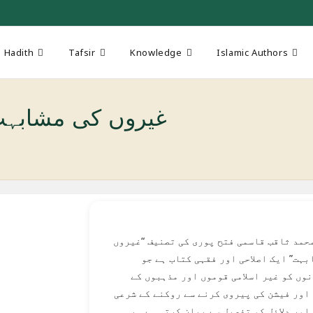
Hadith
Tafsir
Knowledge
Islamic Authors
Ghairoon Ki Mushabihat غیروں کی مشا
حمد ثاقب قاسمی فتح پوری کی تصنیف “غیروں
بہت” ایک اصلاحی اور فقہی کتاب ہے جو
وں کو غیر اسلامی قوموں اور مذہبوں کے
اور فیشن کی پیروی کرنے سے روکنے کے شرعی
اور دلائل کو تفصیل سے بیان کرتی ہے۔ یہ