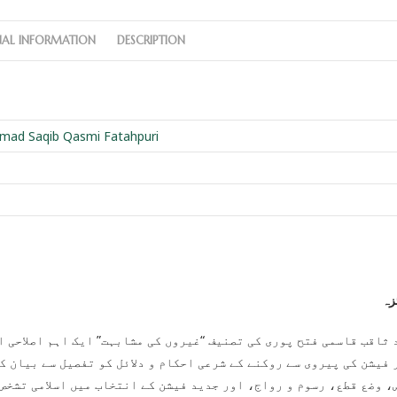
NAL INFORMATION
DESCRIPTION
ad Saqib Qasmi Fatahpuri
زہ
ثاقب قاسمی فتح پوری کی تصنیف “غیروں کی مشابہت” ایک اہم اصلاحی ا
 فیشن کی پیروی سے روکنے کے شرعی احکام و دلائل کو تفصیل سے بیان 
، وضع قطع، رسوم و رواج، اور جدید فیشن کے انتخاب میں اسلامی تشخص