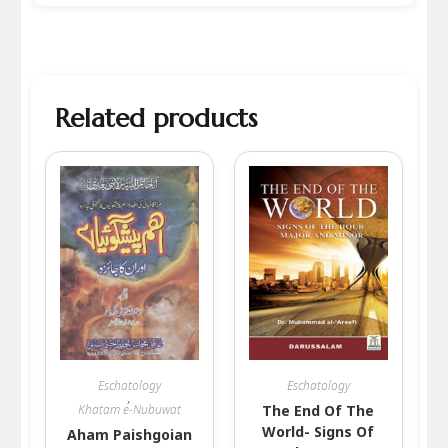
Related products
Eschatology
Eschatology
,
Khatam e-Nubuwat
The End Of The
World- Signs Of
Aham Paishgoian