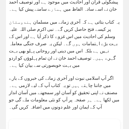
پیشگوئی قرآن اور احادیث میں موجود ہے اور توصیف احمد
خان نے اسے سادہ الفاظ میں ہمارے سامنے پیش کیا ہے۔
یہ کتاب بتاتی ہے کہ آخری زمانے میں مسلمان ہندوستان
پر کیسے فتح حاصل کریں گے۔ نبی اکرم صلی اللہ علیہ
وسلم کی احادیث میں اس غزوے کا ذکر آیا ہے اور اس کے
بہت بڑے اہتمامات ہوں گے۔ لیکن یہ صرف جنگی معاملہ
نہیں ہے بلکہ اس میں دینی اور روحانی پہلو بھی بہت
گہرے ہیں۔ توصیف احمد خان نے ان تمام پہلوؤں کو اردو
میں بہت خوبصورتی سے بیان کیا ہے۔
اگر آپ اسلامی نبوت اور آخری زمانے کی خبروں کے بارے
میں جاننا چاہتے ہیں تو یہ کتاب آپ کے لیے لازمی ہے۔
مصنف نے اپنی تحقیق کو آسان اور سمجھنے میں آسان انداز
میں لکھا ہے۔ ہر صفحہ پر آپ کو نئی معلومات ملے گی جو
آپ کے ایمان اور علم دونوں میں اضافہ کریں گی۔