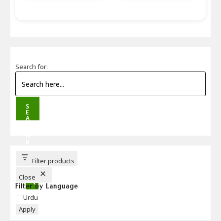
Search for:
S
E
A
R
C
H
B
U
T
T
Filter products
O
N
Close
Filter by Language
Language
Urdu
Apply