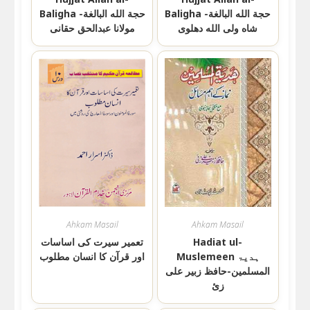
Baligha حجة الله البالغة-
Baligha حجة الله البالغة-
شاه ولی الله دهلوی
مولانا عبدالحق حقانی
Ahkam Masail
Ahkam Masail
تعمیر سیرت کی اساسات
Hadiat ul-
Muslemeen ہدیۃ
اور قرآن کا انسان مطلوب
المسلمین-حافظ زبیر علی
زئ