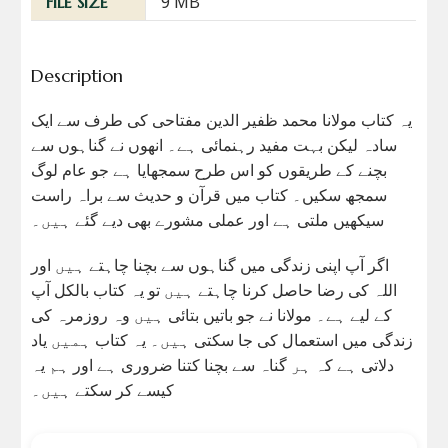
9 MB
FILE SIZE
Description
یہ کتاب مولانا محمد ظفیر الدین مفتاحی کی طرف سے ایک
سادہ لیکن بہت مفید رہنمائی ہے۔ انھوں نے گناہوں سے
بچنے کے طریقوں کو اس طرح سمجھایا ہے جو عام لوگ
سمجھ سکیں۔ کتاب میں قرآن و حدیث سے براہ راست
سیکھیں ملتی ہے اور عملی مشورے بھی دیے گئے ہیں۔
اگر آپ اپنی زندگی میں گناہوں سے بچنا چاہتے ہیں اور
اللہ کی رضا حاصل کرنا چاہتے ہیں تو یہ کتاب بالکل آپ
کے لیے ہے۔ مولانا نے جو باتیں بتائی ہیں وہ روزمرہ کی
زندگی میں استعمال کی جا سکتی ہیں۔ یہ کتاب ہمیں یاد
دلاتی ہے کہ ہر گناہ سے بچنا کتنا ضروری ہے اور ہم یہ
کیسے کر سکتے ہیں۔