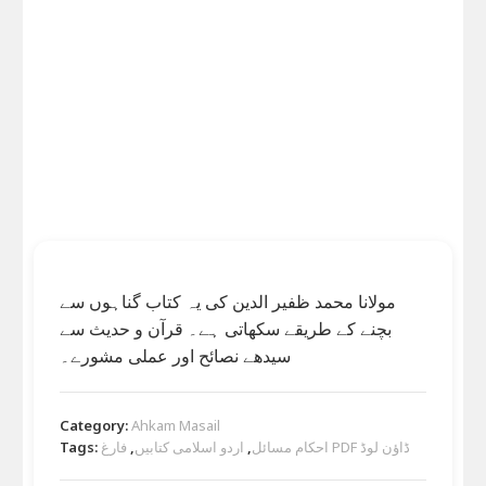
مولانا محمد ظفیر الدین کی یہ کتاب گناہوں سے
بچنے کے طریقے سکھاتی ہے۔ قرآن و حدیث سے
سیدھے نصائح اور عملی مشورے۔
Category:
Ahkam Masail
Tags:
,
اردو اسلامی کتابیں
,
احکام مسائل
فارغ PDF ڈاؤن لوڈ