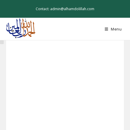
Skip
to
Contact: admin@alhamdolillah.com
content
Menu