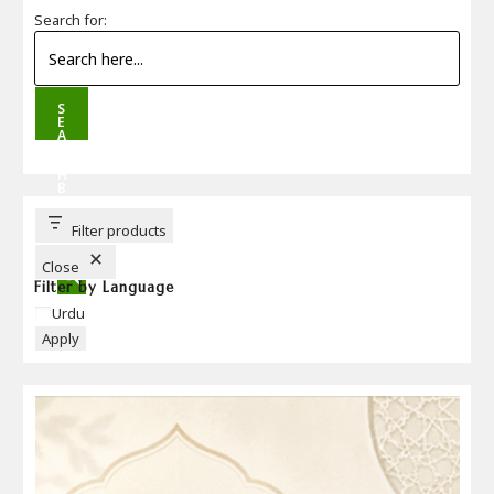
Search for:
S
E
A
R
C
H
B
U
T
T
Filter products
O
N
Close
Filter by Language
Language
Urdu
Apply