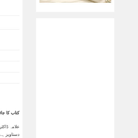
کتاب کا جائ
علامہ ڈاکٹر م
دستاویز ہے