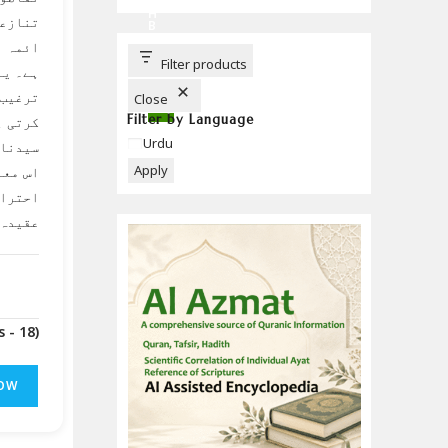
C
H
تنازعا
B
U
ائمہ ا
T
T
Filter products
ہے۔ یہ
O
N
ترغیب 
Close
Filter by Language
کرتی ہ
Language
Urdu
سیدنا 
Apply
اس معا
احترام
عقیدہ 
(Downloads - 18)
OW