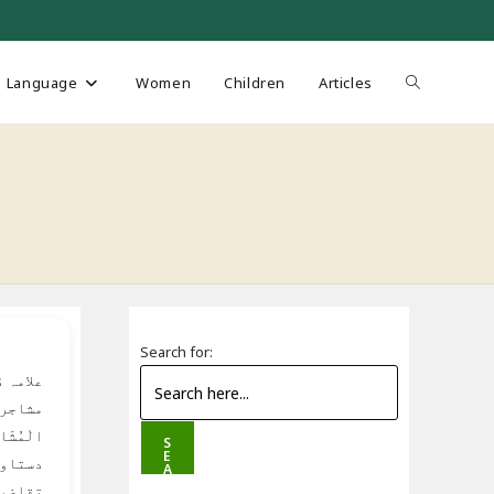
Toggle
Language
Women
Children
Articles
website
search
Search for:
علامہ 
مشاجرات 
الْمُشَا
S
E
دستاوی
A
R
تقاضوں