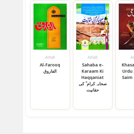
Ashab
Ashab
A
Al-Farooq
Sahaba e-
Khasa
Urdu
Karaam Ki
الفاروق
Haqqaniat
Saim 
صحابہ کرام ؓ کی
حقانیت