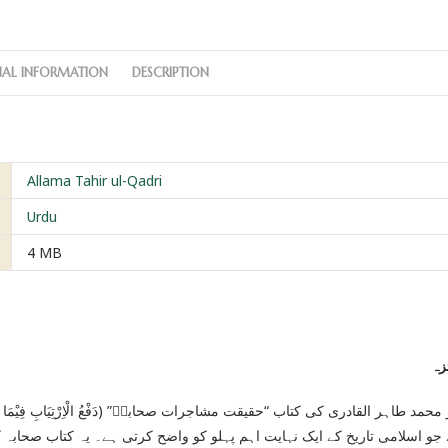
NAL INFORMATION
DESCRIPTION
Allama Tahir ul-Qadri
Urdu
4 MB
زہ
حمد طاہر القادری کی کتاب “حقیقت مشاجرات صحابہؓ” (دَفْعُ الْاِرْتِیَابِ فِیْمَا وَقَعَ
 جو اسلامی تاریخ کے ایک نہایت اہم پہلو کو واضح کرتی ہے۔ یہ کتاب صحابہ ک