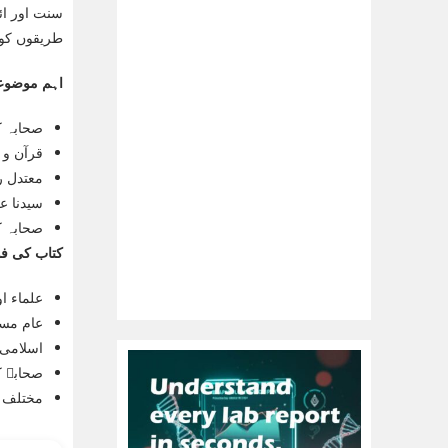
سنت اور ائ
طریقوں کو 
اہم موضوع
صحابہ ک
قرآن و 
معتدل ر
سیدنا ع
صحابہ ک
کتاب کی فو
علماء او
عام مسل
اسلامی 
صحابہ ک
مختلف ن