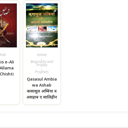
shab
Ashab
,
is e-Ali
Biography and
Profiles
 Allama
,
Prophets
Chishti
Qasasul Ambia
wa Ashab
कसासुल अम्बिया व
असहाब ए सालिहीन