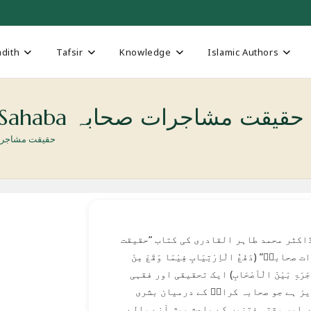
dith
Tafsir
Knowledge
Islamic Authors
Haqeeqat e-Mushajarat e-Sahaba حقيقت مشاجرات صحابہ
Haqeeqat e-Mushajarat e-Sahaba
ڈاکٹر محمد طاہر القادری کی کتاب “حقیقت
صحابہؓ” (دَفْعُ الْاِرْتِیَابِ فِیْمَا وَقَعَ مِنَ
جَرَۃِ بَیْنَ الْاَصْحَابِ) ایک تحقیقی اور فقہی
ز ہے جو صحابہ کرامؓ کے درمیان بشری
 اور وقتی فتنوں کے باعث پیش آنے والے