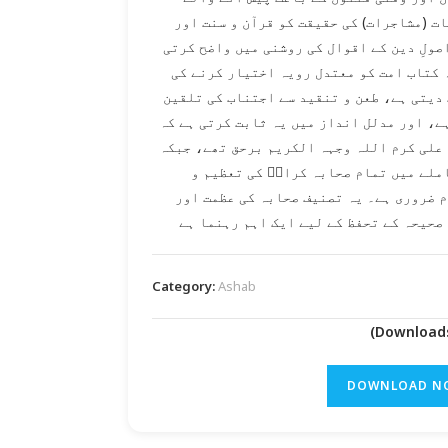
ت (مشاجرات) کی حقیقت کو قرآن و سنت اور
صولِ دین کے اقوال کی روشنی میں واضح کرتی
 کتاب امت کو معتدل رویہ اختیار کرنے کی
دیتی ہے، طعن و تنقید سے اجتناب کی تلقین
ے، اور مدلل انداز میں یہ ثابت کرتی ہے کہ
علی کرم اللہ وجہہ الکریم برحق تھے، جبکہ
ملے میں تمام صحابہ کرامؓ کی تعظیم و
 ضروری ہے۔ یہ تصنیف صحابہ کی عظمت اور
صحیحہ کے تحفظ کے لیے ایک اہم رہنما ہے
Category:
Ashab
DOWNLOAD N