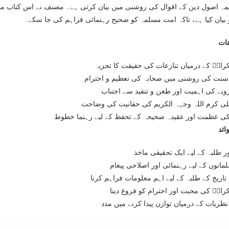
مہ اصول دین کے اقوال کی روشنی میں بیان کرتی ہے۔ مصنف نے اس کتاب می
بیان کیا ہے، تاکہ امت مسلمہ کو صحیح رہنمائی فراہم کی جا سکے۔
ات
رامؓ کے درمیان تنازعات کی حقیقت کا تجزیہ
سنت کی روشنی میں صحابہ کی تعظیم و احترام
ویے کی اہمیت اور طعن و تنقید سے اجتناب
لی کرم اللہ وجہہ الکریم کی حقانیت کی وضاحت
ی عظمت اور عقیدہ صحیحہ کے تحفظ کے لیے رہنما خطوط
ائد
ر طلبہ کے لیے ایک تحقیقی ماخذ
مانوں کے لیے رہنمائی اور اصلاحی پیغام
تاریخ کے طلبہ کے لیے اہم معلومات فراہم کرنا
رامؓ کی محبت اور احترام کو فروغ دینا
ظریات کے درمیان توازن پیدا کرنے میں مدد