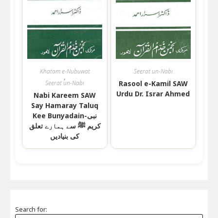
Khatam e-Nubuwat
Seerat un-Nabi
,
Seerat un-Nabi
Rasool e-Kamil SAW
Urdu Dr. Israr Ahmed
Nabi Kareem SAW
Say Hamaray Taluq
Kee Bunyadain-نبی
کریم ﷺ سے ہمارے تعلق
کی بنیادیں
Search for: