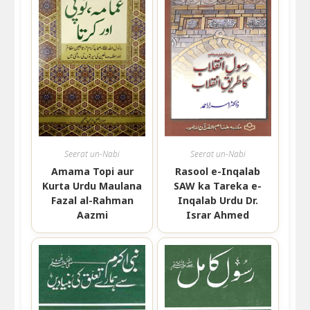
Seerat un-Nabi
Seerat un-Nabi
Amama Topi aur
Rasool e-Inqalab
Kurta Urdu Maulana
SAW ka Tareka e-
Fazal al-Rahman
Inqalab Urdu Dr.
Aazmi
Israr Ahmed