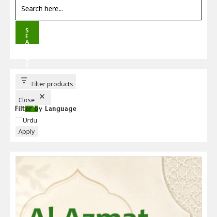
S
E
A
R
C
H
B
U
T
T
Filter products
O
N
Close
Filter by Language
Language
Urdu
Apply