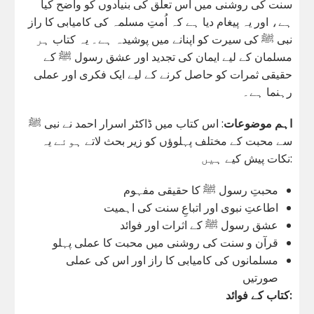
سنت کی روشنی میں اس تعلق کی بنیادوں کو واضح کیا
ہے، اور یہ پیغام دیا ہے کہ اُمتِ مسلمہ کی کامیابی کا راز
نبی ﷺ کی سیرت کو اپنانے میں پوشیدہ ہے۔ یہ کتاب ہر
مسلمان کے لیے ایمان کی تجدید اور عشق رسول ﷺ کے
حقیقی ثمرات کو حاصل کرنے کے لیے ایک فکری اور عملی
رہنما ہے۔
اہم موضوعات
: اس کتاب میں ڈاکٹر اسرار احمد نے نبی ﷺ
سے محبت کے مختلف پہلوؤں کو زیر بحث لاتے ہوئے یہ
نکات پیش کیے ہیں:
محبتِ رسول ﷺ کا حقیقی مفہوم
اطاعتِ نبوی اور اتباعِ سنت کی اہمیت
عشق رسول ﷺ کے اثرات اور فوائد
قرآن و سنت کی روشنی میں محبت کا عملی پہلو
مسلمانوں کی کامیابی کا راز اور اس کی عملی
صورتیں
کتاب کے فوائد: