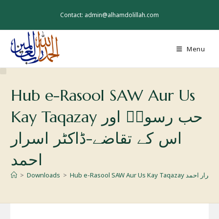
Skip
to
Contact: admin@alhamdolillah.com
content
Menu
Hub e-Rasool SAW Aur Us
Kay Taqazay حب رسولۖ اور
اس کے تقاضے-ڈاکٹر اسرار
احمد
اضے-ڈاکٹر اسرار احمد
>
Downloads
>