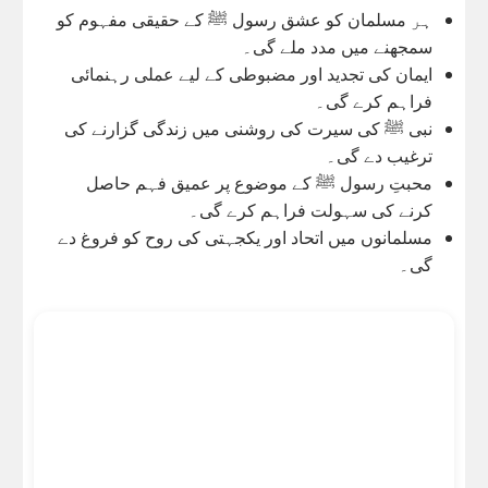
ہر مسلمان کو عشق رسول ﷺ کے حقیقی مفہوم کو
سمجھنے میں مدد ملے گی۔
ایمان کی تجدید اور مضبوطی کے لیے عملی رہنمائی
فراہم کرے گی۔
نبی ﷺ کی سیرت کی روشنی میں زندگی گزارنے کی
ترغیب دے گی۔
محبتِ رسول ﷺ کے موضوع پر عمیق فہم حاصل
کرنے کی سہولت فراہم کرے گی۔
مسلمانوں میں اتحاد اور یکجہتی کی روح کو فروغ دے
گی۔