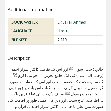
Additional information
Dr. Israr Ahmed
BOOK WRITER
Urdu
LANGUAGE
2 MB
FILE SIZE
Description
جائزہ
: حب رسول ﷺ اور اس کے تقاضے ڈاکٹر اسرار احمد
(رحمۃ اللہ علیہ) کی ایک جامع تحریر ہے جو نبی اکرم ﷺ
کے ساتھ محبت کے حقیقی معنی اور اس کے عملی تقاضوں
کو تفصیل سے بیان کرتی ہے۔ یہ کتاب اس بات پر زور دیتی
ہے کہ محبتِ رسول ﷺ صرف ایک جذباتی تعلق نہیں بلکہ
یہ اطاعت، اتباعِ سنت، اور دین کی عملی طور پر اقامت کی
صورت میں نظر آنا چاہیے۔ ڈاکٹر اسرار احمد نے قرآن و