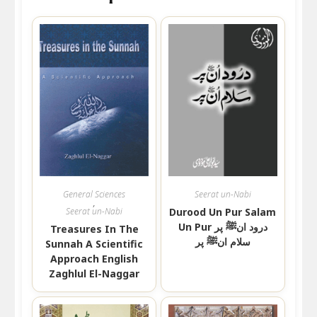
General Sciences
Seerat un-Nabi
,
Seerat un-Nabi
Durood Un Pur Salam
Un Pur درود انﷺ پر
Treasures In The
سلام انﷺ پر
Sunnah A Scientific
Approach English
Zaghlul El-Naggar