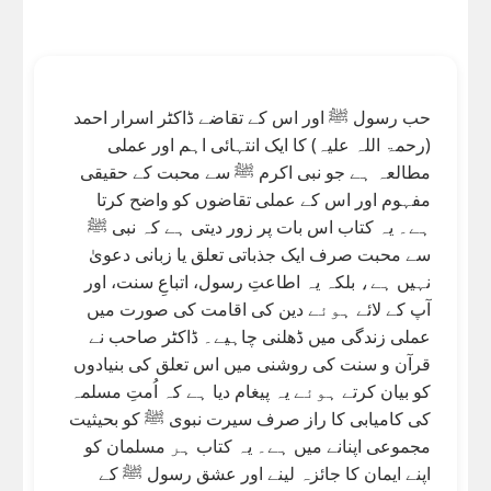
حب رسول ﷺ اور اس کے تقاضے ڈاکٹر اسرار احمد
(رحمۃ اللہ علیہ) کا ایک انتہائی اہم اور عملی
مطالعہ ہے جو نبی اکرم ﷺ سے محبت کے حقیقی
مفہوم اور اس کے عملی تقاضوں کو واضح کرتا
ہے۔ یہ کتاب اس بات پر زور دیتی ہے کہ نبی ﷺ
سے محبت صرف ایک جذباتی تعلق یا زبانی دعویٰ
نہیں ہے، بلکہ یہ اطاعتِ رسول، اتباعِ سنت، اور
آپ کے لائے ہوئے دین کی اقامت کی صورت میں
عملی زندگی میں ڈھلنی چاہیے۔ ڈاکٹر صاحب نے
قرآن و سنت کی روشنی میں اس تعلق کی بنیادوں
کو بیان کرتے ہوئے یہ پیغام دیا ہے کہ اُمتِ مسلمہ
کی کامیابی کا راز صرف سیرت نبوی ﷺ کو بحیثیت
مجموعی اپنانے میں ہے۔ یہ کتاب ہر مسلمان کو
اپنے ایمان کا جائزہ لینے اور عشق رسول ﷺ کے