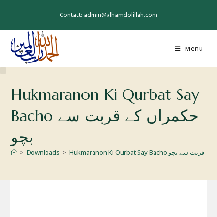
Skip
to
Contact: admin@alhamdolillah.com
content
Menu
Hukmaranon Ki Qurbat Say
Bacho حکمراں کے قربت سے
بچو
>
Downloads
>
Hukmaranon Ki Qurbat Say Bacho سے بچو