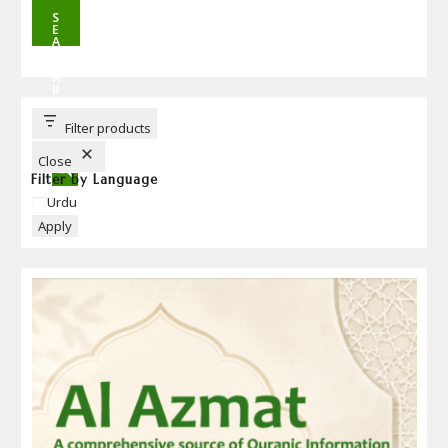
S
E
A
R
C
H
B
U
T
T
Filter products
O
N
Close
Filter by Language
Language
Urdu
Apply