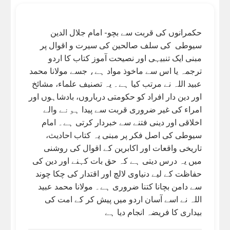
حکمرانوں کی قربت سے بچو- امام جلال الدین
سیوطی کی سلف صالحین کی سیرت و اقوال پر
مبنی ایک تنبیہی اور نصیحت آموز کتاب کا اردو
ترجمہ یا اس سے ماخوذ مواد ہے، جسے مولانا محمد
عبید اللہ نے مرتب کیا ہے۔ یہ تصنیف علماء، مشائخ
اور دین دار افراد کو حکومتی درباروں، بادشاہوں اور
امراء کی غیر ضروری قربت سے پیدا ہونے والے
اخلاقی اور دینی فتنے سے خبردار کرتی ہے۔ امام
سیوطی کی اصل فکر پر مبنی یہ کتاب احادیث،
تاریخی واقعات اور اکابرین کے اقوال کی روشنی
میں یہ درس دیتی ہے کہ حق بات کہنے اور دین کی
حفاظت کے لیے دنیاوی لالچ اور اقتدار کی چکا چوند
سے دامن بچانا کتنا ضروری ہے۔ مولانا محمد عبید
اللہ نے اسے آسان اردو میں پیش کر کے امت کی
بیداری کا فریضہ انجام دیا ہے