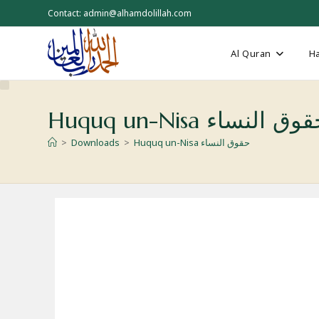
Skip
Contact: admin@alhamdolillah.com
to
content
Al Quran
Ha
Huquq un-Nisa وق النساء
>
Downloads
>
Huquq un-Nisa حقوق النساء