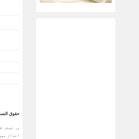
حقوق النساء کا 
یہ نسخہ قر
انداز میں