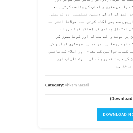
کے باہمی حقوق و آداب کی وضاحت کرتی ہے
واتین کو ان کی دینی، تعلیمی اور تربیتی
ریوں سے بھی آگاہ کرتی ہے۔ مولانا اختر نے
کی اعتدال پسندی کو اجاگر کرتے ہوئے
 پر ہونے والے مظالم اور کوتاہیوں کی
کے لیے روحانی اور عملی نصیحتیں فراہم کی
ہ کتاب خواتین کے مقام اور اسلام کے عائلی
 کی درست تفہیم کے لیے ایک نایاب اور
ماخذ ہے
Category:
Ahkam Masail
DOWNLOAD N