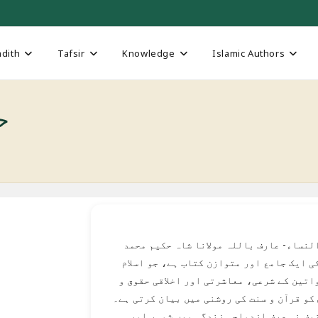
dith
Tafsir
Knowledge
Islamic Authors
حق
لنساء- عارف باللہ مولانا شاہ حکیم محمد
ی ایک جامع اور متوازن کتاب ہے، جو اسلام
اتین کے شرعی، معاشرتی اور اخلاقی حقوق و
کو قرآن و سنت کی روشنی میں بیان کرتی ہے۔
یف نہ صرف ازدواجی زندگی میں شوہر اور