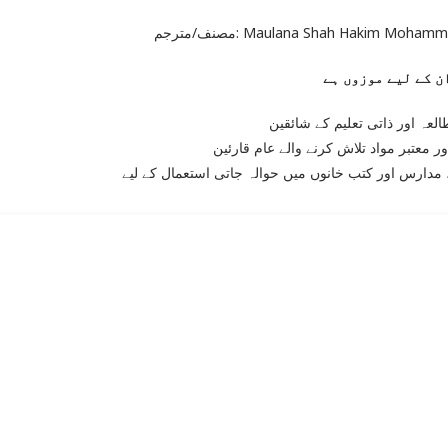
مصنف/مترجم: Maulana Shah Hakim Moha
لعہ اور ذاتی تعلیم کے شائقین
ر معتبر مواد تلاش کرنے والے عام قارئین
مدارس اور کتب خانوں میں حوالہ جاتی استعمال کے لیے