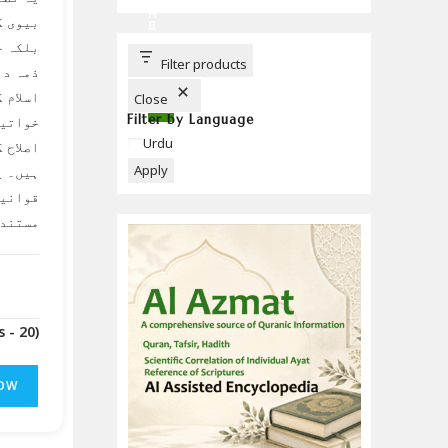
C
H
بیوی ،
B
U
بلکہ خ
T
T
Filter products
ذمہ دا
O
N
اسلام 
Close
Filter by Language
خواتین
Language
Urdu
اصلاح 
Apply
ہیں۔ ی
قوانین
مستند 
(Downloads - 20)
OW