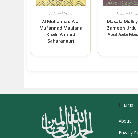
Ahkam Masail
Ahkam Masai
Al Muhannad Alal
Masala Mulkiy
Mufannad Maulana
Zameen Urdu
Khalil Ahmad
Abul Aala Ma
Saharanpuri
Links
About
Privacy Po