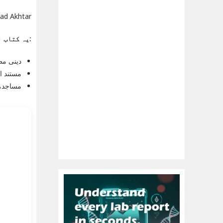
mmad Akhtar
یہ کتاب ان کے لیے موزوں ہے:
دینی مطا
مستند او
مساجد، 