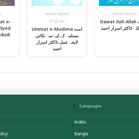
l
Ahkam Masail
Ahkam Masail
,
at e-
Al Quran
Dawat ilull-Allah دعوت
 Syed
للہ-ڈاکٹر اسرار احمد
Ummat e-Muslima امت
ududi
مسلمہ کے لیے سہ نکاتی
لایحہ عمل-ڈاکٹر اسرار
احمد
Languages
Arabic
licy
Bangla