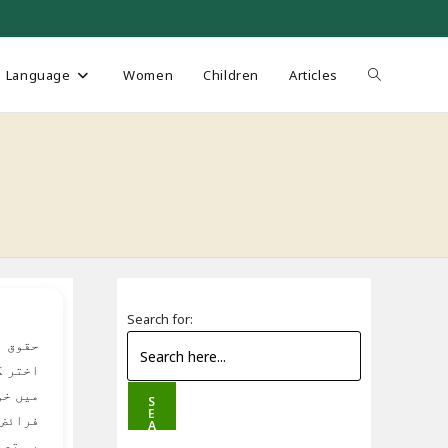
Toggle
Language
Women
Children
Articles
website
search
Search for:
حقوق ا
اختر ک
میں خو
S
E
فرائض 
A
R
یہ تصن