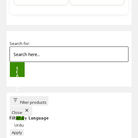
Search for:
S
E
A
R
C
H
B
U
T
T
Filter products
O
N
Close
Filter by Language
Language
Urdu
Apply