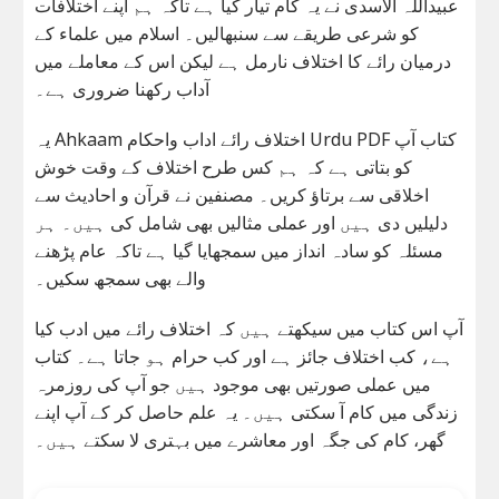
عبیداللہ الاسدی نے یہ کام تیار کیا ہے تاکہ ہم اپنے اختلافات
کو شرعی طریقے سے سنبھالیں۔ اسلام میں علماء کے
درمیان رائے کا اختلاف نارمل ہے لیکن اس کے معاملے میں
آداب رکھنا ضروری ہے۔
یہ Ahkaam اختلاف رائے اداب واحکام Urdu PDF کتاب آپ
کو بتاتی ہے کہ ہم کس طرح اختلاف کے وقت خوش
اخلاقی سے برتاؤ کریں۔ مصنفین نے قرآن و احادیث سے
دلیلیں دی ہیں اور عملی مثالیں بھی شامل کی ہیں۔ ہر
مسئلہ کو سادہ انداز میں سمجھایا گیا ہے تاکہ عام پڑھنے
والے بھی سمجھ سکیں۔
آپ اس کتاب میں سیکھتے ہیں کہ اختلاف رائے میں ادب کیا
ہے، کب اختلاف جائز ہے اور کب حرام ہو جاتا ہے۔ کتاب
میں عملی صورتیں بھی موجود ہیں جو آپ کی روزمرہ
زندگی میں کام آ سکتی ہیں۔ یہ علم حاصل کر کے آپ اپنے
گھر، کام کی جگہ اور معاشرے میں بہتری لا سکتے ہیں۔