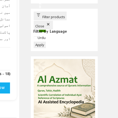
C
H
آسان ا
B
U
میں نہ
T
T
Filter products
مسائل 
O
N
اصولوں
Close
Filter by Language
پاکستا
Language
Urdu
اور مس
Apply
(Downloads - 18)
OW