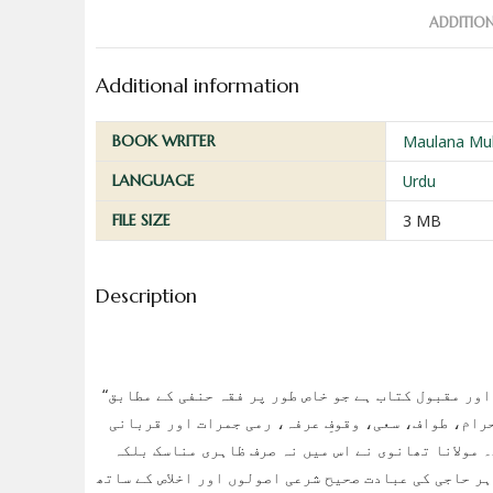
ADDITIO
Additional information
BOOK WRITER
Maulana Mu
LANGUAGE
Urdu
FILE SIZE
3 MB
Description
“امداد الحجاج” حکیم الامت مولانا محمد اشرف علی تھانوی کی ایک انتہائی مفید اور مقبول کتاب ہے جو خاص طور پر فقہ حنفی کے مطابق
حرام، طواف، سعی، وقوفِ عرفہ، رمی جمرات اور قربانی
 مولانا تھانوی نے اس میں نہ صرف ظاہری مناسک بلکہ
ہر حاجی کی عبادت صحیح شرعی اصولوں اور اخلاص کے ساتھ