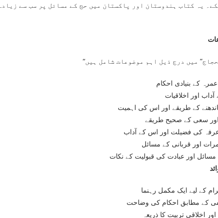
کے۔ یہ کتاب ہندوستان اور پاکستان میں حج کے مسائل پر سب سے زیادہ
ات
عمرہ کے بنیادی احکام
آداب اور اخلاقیات
اندھنے کے طریقے اور اس کی اہمیت
ور سعی کے صحیح طریقے
رفہ کی فضیلت اور اس کے آداب
ات اور قربانی کے مسائل
مسائل اور عبادت کی قبولیت کے نکات
ئد
ام کے لیے ایک مکمل رہنما
ی کے مطابق احکام کی وضاحت
ور اخلاقی تربیت کا ذریعہ