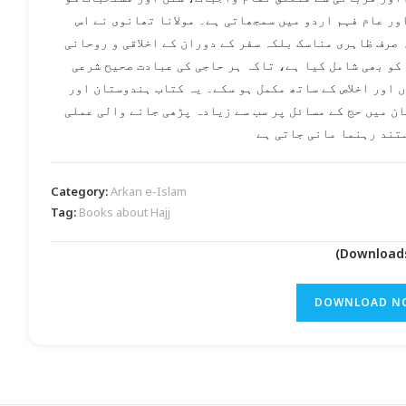
ور عام فہم اردو میں سمجھاتی ہے۔ مولانا تھانوی نے اس
 صرف ظاہری مناسک بلکہ سفر کے دوران کے اخلاقی و روحانی
کو بھی شامل کیا ہے، تاکہ ہر حاجی کی عبادت صحیح شرعی
 اور اخلاص کے ساتھ مکمل ہو سکے۔ یہ کتاب ہندوستان اور
ن میں حج کے مسائل پر سب سے زیادہ پڑھی جانے والی عملی
تند رہنما مانی جاتی ہے
Category:
Arkan e-Islam
Tag:
Books about Hajj
DOWNLOAD N