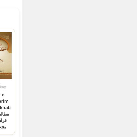
slam
 e
arim
akhab
قرآن
منت