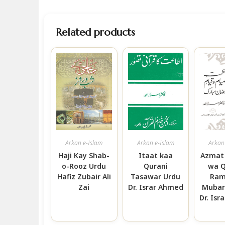
Related products
Arkan e-Islam
Arkan e-Islam
Arkan
Haji Kay Shab-
Itaat kaa
Azmat
o-Rooz Urdu
Qurani
wa 
Hafiz Zubair Ali
Tasawar Urdu
Ram
Zai
Dr. Israr Ahmed
Mubar
Dr. Is