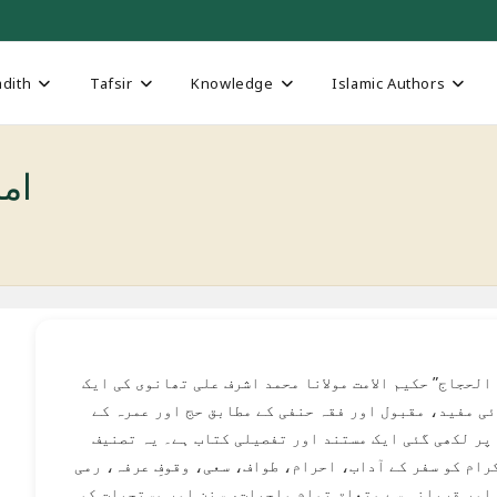
dith
Tafsir
Knowledge
Islamic Authors
Hujjaj
الحجاج” حکیم الامت مولانا محمد اشرف علی تھانوی کی ایک
ی مفید، مقبول اور فقہ حنفی کے مطابق حج اور عمرہ کے
پر لکھی گئی ایک مستند اور تفصیلی کتاب ہے۔ یہ تصنیف
رام کو سفر کے آداب، احرام، طواف، سعی، وقوفِ عرفہ، رمی
اور قربانی سے متعلق تمام واجبات، سنن اور مستحبات کو