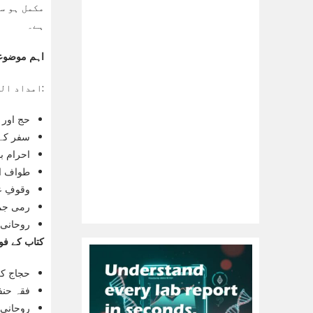
مکمل ہو س
ہے۔
اہم موضوع
“امداد الحجاج” میں درج ذیل اہم موضوعات شامل ہیں:
حج اور 
سفر کے 
احرام ب
طواف ا
وقوفِ ع
رمی جمر
روحانی 
کتاب کے فوا
حجاج کر
فقہ حنف
روحانی ا