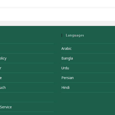
Languages
Arabic
licy
Bangla
r
Urdu
e
Persian
ouch
Hindi
Service