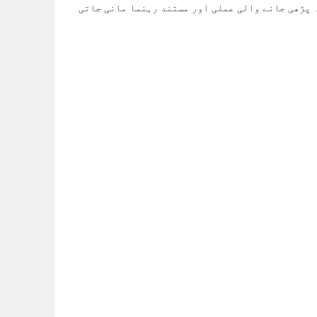
 پڑھی جانے والی عملی اور مستند رہنما مانی جاتی