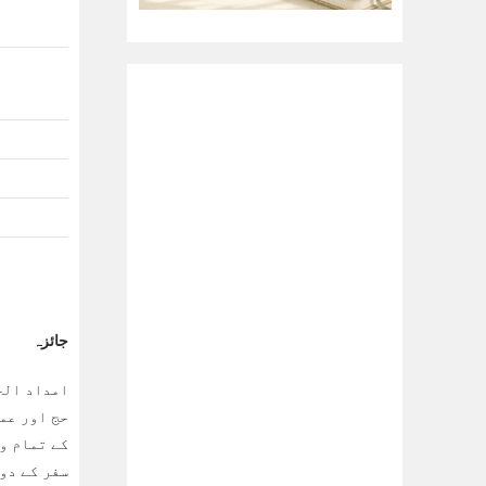
جائزہ
حج اور عم
کے تمام و
سفر کے دور