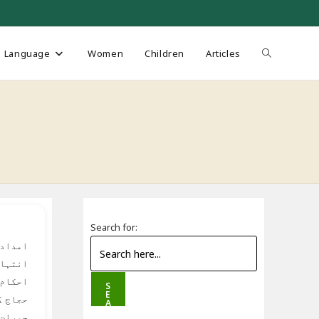
Toggle
Language
Women
Children
Articles
website
search
Search for:
امداد 
انتہائ
احکام 
S
E
حجاج ک
A
R
جمرات 