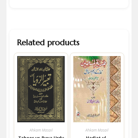
Related products
Ahkam Masail
Ahkam Masail
Tabeer ur-Ruya Urdu
Hadiat ul-