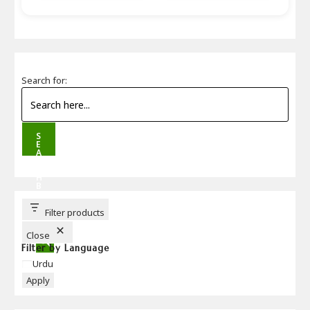
Search for:
S
E
A
R
C
H
B
U
T
T
Filter products
O
N
Close
Filter by Language
Language
Urdu
Apply