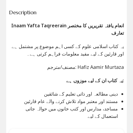
Description
Inaam Yafta Taqreerain انعام یافتہ تقریریں کا مختصر
تعارف
یہ کتاب اسلامی علوم کے کسی اہم موضوع پر مشتمل ہے
اور قارئین کے لیے مفید معلومات فراہم کرتی ہے۔
مصنف/مترجم: Hafiz Aamir Murtaza
یہ کتاب ان کے لیے موزوں ہے:
دینی مطالعہ اور ذاتی تعلیم کے شائقین
مستند اور معتبر مواد تلاش کرنے والے عام قارئین
مساجد، مدارس اور کتب خانوں میں حوالہ جاتی
استعمال کے لیے