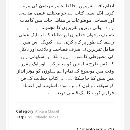
انعام یافتہ تقریریں- حافظ عامر مرتضیٰ کی مرتب
کردہ ایک ایسی کتاب ہے جو مختلف علمی، مذہبی
اور سماجی موضوعات پر مقابلہ جات میں کامیاب
ہونے والی بہترین تقریروں کا مجموعہ ہے۔ یہ
تصنیف نوجوان خطیبوں اور طلباء کے لیے ایک عملی
رہنما کے طور پر کام کرتی ہے، کیونکہ اس میں
شامل تقریریں نہ صرف فصاحت و بلاغت اور دلائل
کی مضبوطی کا نمونہ ہیں، بلکہ یہ سکھاتی ہیں
کہ کس طرح سامعین کو متاثر کرنے اور ایک مقررہ
وقت میں موضوع کے تمام اہم پہلوؤں کو مؤثر انداز
میں پیش کیا جا سکتا ہے۔ یہ کتاب خطابت کے فن
کو سیکھنے والوں کے لیے مواد، اسلوب، اور اعتماد
فراہم کرنے کا ایک قیمتی ذریعہ ہے
Category:
Ahkam Masail
Tag:
Urdu Islamic Books
(Downloads - 71)