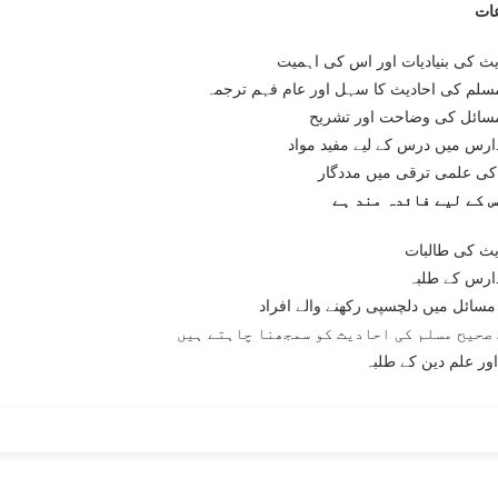
ات
ث کی بنیادیات اور اس کی اہمیت
لم کی احادیث کا سہل اور عام فہم ترجمہ
سائل کی وضاحت اور تشریح
ارس میں درس کے لیے مفید مواد
کی علمی ترقی میں مددگار
س کے لیے فائدہ مند ہے
ث کی طالبات
ارس کے طلبہ
مسائل میں دلچسپی رکھنے والے افراد
صحیح مسلم کی احادیث کو سمجھنا چاہتے ہیں
اور علم دین کے طلبہ