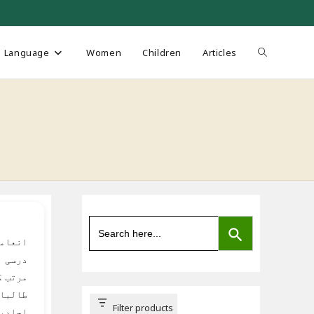
Toggle
Language
Women
Children
Articles
website
search
SEARCH BUTTON
Search
for:
انعاما
درسی ا
مرتب ک
طالبات
Filter products
احادیث