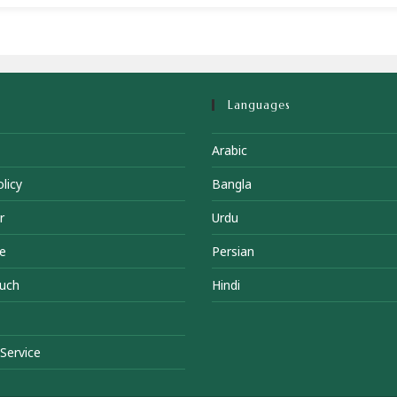
Languages
Arabic
licy
Bangla
r
Urdu
e
Persian
ouch
Hindi
Service