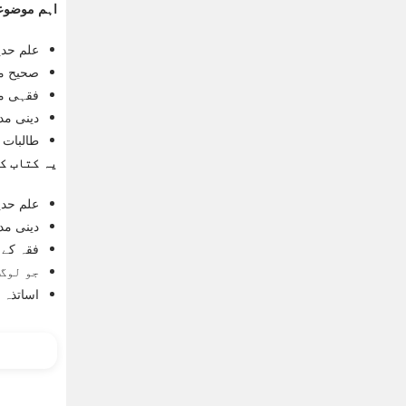
اہم موضوع
علم حدی
صحیح مس
فقہی م
دینی مد
طالبات 
یہ کتاب ک
علم حدی
دینی مد
فقہ کے 
جو لوگ 
اساتذہ 