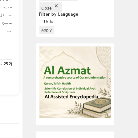
حدیث ک
Close
مسائل 
Filter by Language
Language
Urdu
صحیح م
ہے
Apply
(Downloads - 252)