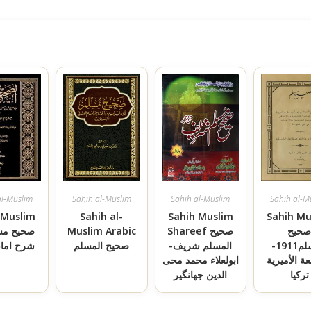
al-Muslim
Sahih al-Muslim
Sahih al-Muslim
Sahih al-M
 Muslim
Sahih al-
Sahih Muslim
Sahih Mu
حيح
Shareef صحیح
Muslim Arabic
صحیح مس
المسلم1911-
المسلم شریف-
صحیح المسلم
شرح امام
ة الأميرية
ابولعلاء محمد محی
تركيا
الدین جھانگیر