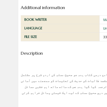
Additional information
BOOK WRITER
M
LANGUAGE
Ur
FILE SIZE
33
Description
مع درسی کتاب ہے، جو صحیح مسلم کی اردو شرح پر مشتمل
مقصد طالبات کو حدیث کی تعلیمات کو سمجھنے میں آسانی
رجمہ کیا گیا ہے، جس کے ساتھ ساتھ اہم فقہی مسائل
ں درسِ صحیح مسلم کے لیے ایک قیمتی وسائل فراہم کرتی