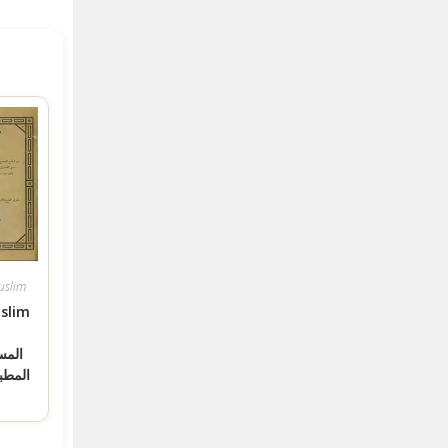
uslim
slim
ص
المطبع