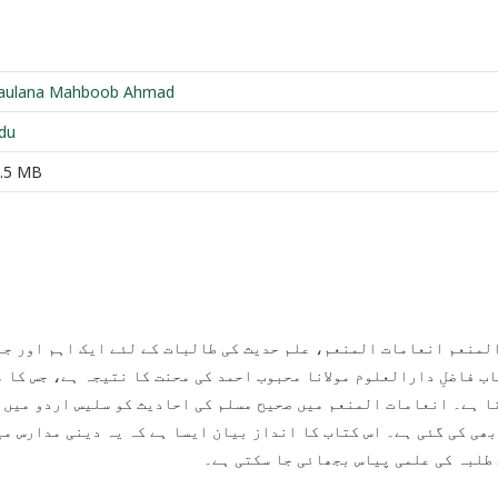
aulana Mahboob Ahmad
du
.5 MB
لمنعم انعامات المنعم، علم حدیث کی طالبات کے لئے ایک اہم اور جا
اب فاضلِ دارالعلوم مولانا محبوب احمد کی محنت کا نتیجہ ہے، جس کا 
ا ہے۔ انعامات المنعم میں صحیح مسلم کی احادیث کو سلیس اردو میں ت
بھی کی گئی ہے۔ اس کتاب کا انداز بیان ایسا ہے کہ یہ دینی مدارس می
 طلبہ کی علمی پیاس بجھائی جا سکتی ہے۔