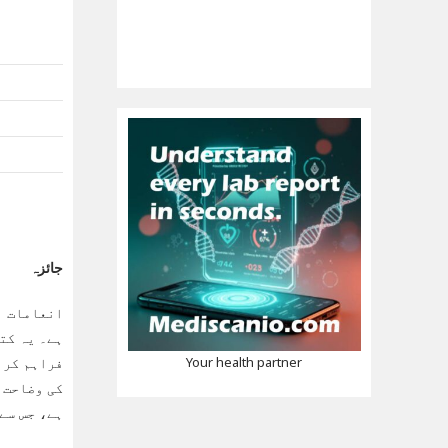
جائزہ
انعامات ا
ہے۔ یہ کت
فراہم کرن
Your health partner
کی وضاحت 
ہے، جس سے