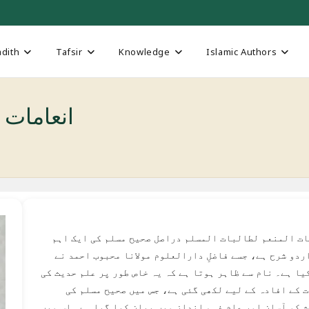
dith
Tafsir
Knowledge
Islamic Authors
Inaamat ul-Muneim 
ت المنعم لطالبات المسلم دراصل صحیح مسلم کی ایک اہم
ردو شرح ہے، جسے فاضلِ دارالعلوم مولانا محبوب احمد نے
یا ہے۔ نام سے ظاہر ہوتا ہے کہ یہ خاص طور پر علم حدیث کی
 کے افادہ کے لیے لکھی گئی ہے، جس میں صحیح مسلم کی
 کو آسان اور عام فہم انداز میں بیان کیا گیا ہے۔ اس میں