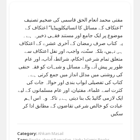
مفتی محمد انعام الحق قاسمی کی ضخیم تصنیف
“اعتکاف کے مسائل کا انسائیکلوپیڈیا” اعتکاف کے
موضوع پر ایک جامع اور مستند فقہی ذخیرہ ہے۔
یہ کتاب صرف رمضان کے آخری عشرے کے اعتکاف
ہی نہیں، بلکہ سنّت، واجب، اور نفل اعتکاف سے
متعلق تمام شرعی احکام، شرائط، آداب، اور عام
طور پر پیش آنے والے مسائل و شبہات کو فقہ حنفی
کی روشنی میں مدلل انداز میں جمع کرتی ہے۔
کتاب کی تفصیلی ابواب بندی اور حوالہ جات کی
کثرت اسے علماء، مفتیان، اور عام مسلمانوں کے لیے
ایک لازمی گائیڈ بک بنا دیتی ہے، تاکہ وہ اس اہم
عبادت کو خالص شرعی تقاضوں کے مطابق ادا کر
سکیں
Category:
Ahkam Masail
Tags:
Books about Ramadan
,
Urdu Islamic Books