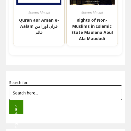
Ahkam Masail
Ahkam Masail
Quran aur Aman e-
Rights of Non-
Muslims in Islamic
Aalam قران اور امن
State Maulana Abul
عالم
Ala Maududi
Search for:
S
E
A
R
C
H
B
U