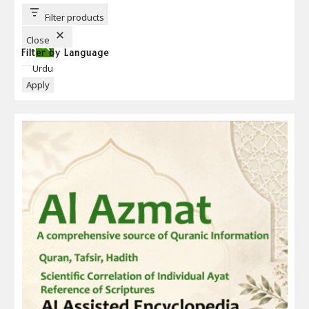
T
T
Filter products
O
N
Close
Filter by Language
Language
Urdu
Apply