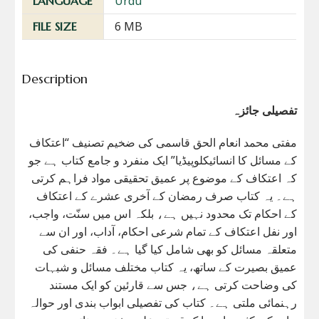
Urdu
LANGUAGE
6 MB
FILE SIZE
Description
تفصیلی جائزہ
مفتی محمد انعام الحق قاسمی کی ضخیم تصنیف “اعتکاف
کے مسائل کا انسائیکلوپیڈیا” ایک منفرد و جامع کتاب ہے جو
کہ اعتکاف کے موضوع پر عمیق تحقیقی مواد فراہم کرتی
ہے۔ یہ کتاب صرف رمضان کے آخری عشرے کے اعتکاف
کے احکام تک محدود نہیں ہے، بلکہ اس میں سنّت، واجب،
اور نفل اعتکاف کے تمام شرعی احکام، آداب، اور ان سے
متعلقہ مسائل کو بھی شامل کیا گیا ہے۔ فقہ حنفی کی
عمیق بصیرت کے ساتھ، یہ کتاب مختلف مسائل و شبہات
کی وضاحت کرتی ہے، جس سے قارئین کو ایک مستند
رہنمائی ملتی ہے۔ کتاب کی تفصیلی ابواب بندی اور حوالہ