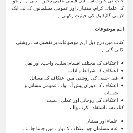
جات کی کثرت اسے ایک قیمتی علمی ذخیرہ بناتی ہے، جو
کہ علمائے کرام، مفتیان، اور عمومی مسلمانوں کے لیے ایک
لازمی گائیڈ بک کی حیثیت رکھتی ہے۔
اہم موضوعات
کتاب میں درج ذیل اہم موضوعات پر تفصیل سے روشنی
ڈالی گئی ہے:
اعتکاف کے مختلف اقسام: سنّت، واجب، اور نفل
اعتکاف کے شرائط و آداب
فقہ حنفی کی روشنی میں اعتکاف کے مسائل
اعتکاف کے دوران پیش آنے والے عمومی مسائل و
شبہات
اعتکاف کی روحانی اور عملی اہمیت
کتاب سے استفادہ کرنے والے
علماء اور مفتیان
عام مسلمان جو اعتکاف کے بارے میں جاننا چاہتے