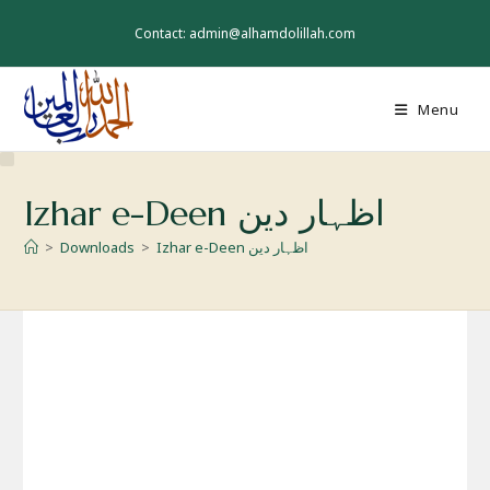
Skip
to
Contact: admin@alhamdolillah.com
content
Menu
Izhar e-Deen اظہار دین
Izhar e-Deen اظہار دین
>
Downloads
>