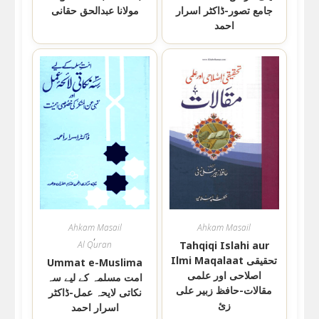
جامع تصور-ڈاکٹر اسرار
مولانا عبدالحق حقانی
احمد
Ahkam Masail
Ahkam Masail
,
Al Quran
Tahqiqi Islahi aur
Ilmi Maqalaat تحقیقی
Ummat e-Muslima
اصلاحی اور علمی
امت مسلمہ کے لیے سہ
مقالات-حافظ زبیر علی
نکاتی لایحہ عمل-ڈاکٹر
زئ
اسرار احمد