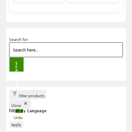
Search for:
S
E
A
R
C
H
B
U
T
T
Filter products
O
N
Close
Filter by Language
Language
Urdu
Apply