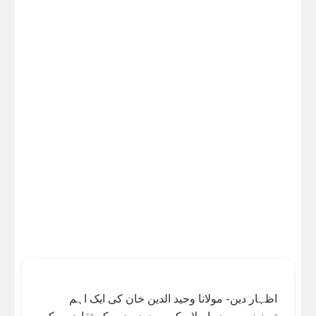
اظہار دین- مولانا وحید الدین خان کی ایک اہم
تصنیف ہے جو اسلام کو موجودہ دور کے تقاضوں کے