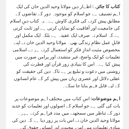
کتاب کا جائزہ:
اظہار دین مولانا وحید الدین خان کی ایک
اہم تصنیف ہے جو اسلام کو موجودہ دور کے تقاضوں کے
مطابق پیش کرنے کی فکری کاوش ہے۔ یہ کتاب دینِ اسلام
کی جامعیت اور آفاقیت کو نمایاں کرتی ہے اور ثابت کرتی
ہے کہ اسلام نہ صرف ایک عقیدہ ہے بلکہ ایک مکمل اور
قابلِ عمل نظامِ زندگی بھی۔ مولانا وحید الدین خان نے اپنے
مخصوص مثبت اندازِ فکر کو استعمال کرتے ہوئے اسلامی
تعلیمات کو ایک واضح، غیر متشدد، اور پرامن صورت میں
پیش کیا ہے۔ اس کا بنیادی زور قرآن اور فطرت کی
روشنی میں دعوت و تبلیغ پر ہے تاکہ دین کی حقیقت کو
عقلی دلائل اور عصری زبان میں پیش کر کے عام انسانوں
کے لیے قابل فہم بنایا جا سکے۔
اہم موضوعات:
اس کتاب میں مختلف اہم موضوعات پر
بات کی گئی ہے جو اسلام کے اصولوں اور تعلیمات کو جدید
دور کے تناظر میں سمجھنے میں مدد فراہم کرتے ہیں۔
مولانا وحید الدین خان نے اس بات پر زور دیا ہے کہ دین کی
بنیادی تعلیمات میں امن، محبت، اور انسانی حقوق کی