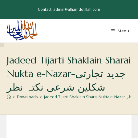
Skip
to
Contact: admin@alhamdolillah.com
content
Menu
Jadeed Tijarti Shaklain Sharai
Nukta e-Nazar-جدید تجارتی
شکلین شرعی نکتہ نظر
>
Downloads
>
Jadeed Tijarti