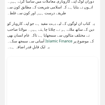
دوران لوگ اپنے کاروباری معاملات میں سامنا کرتے ہیں۔
انہوں نے بتایا ہے کہ اسلامی شریعت کے مطابق کون سے
طریقے درست ہیں اور کون سے غلط۔
یہ کتاب ان لوگوں کے لیے بہت مفید ہے جو اپنے کاروبار کو
دین کے ساتھ ملاتے ہوئے چلانا چاہتے ہیں۔ مولانا صاحب
نے مختلف مثالوں سے سمجھایا ہے تاکہ عام انسان بھی
آسانی سے سمجھ سکے۔
Islamic Finance
کے موضوع پر
یہ ایک قابلِ قدر اضافہ ہے۔