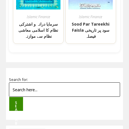
Islamic Finance
Islamic Finance
سرمایا درانہ و اشترکی
Sood Par Tareekhi
Faisla سود پر تاریخی
نظام کا اسلامی معاشی
فیصلہ
نظام سے موازنہ
Search for:
S
E
A
R
C
H
B
U