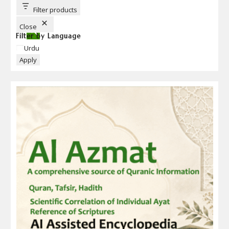
T
T
Filter products
O
N
Close
Filter by Language
Language
Urdu
Apply