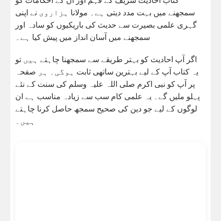
سمجھنے میں بہت مدد دیتی ہے۔ مولانا ہزاروی نے اپنی
گہری علمی بصیرت سے حدیث کی باریکیوں کو سادہ اور
سمجھنے میں آسان انداز میں پیش کیا ہے۔
اگر آپ احادیث کو بہتر طریقے سے سمجھنا چاہتے ہیں تو
یہ کتاب آپ کے لیے بہترین ساتھی ثابت ہوگی۔ ہر صفحہ
پر آپ کو نبی اکرم صلی اللہ علیہ وسلم کی سنت کے نئے
پہلو ملیں گے۔ یہ علمی کام سب سے زیادہ مناسب ہے ان
لوگوں کے لیے جو دین کی صحیح سمجھ حاصل کرنا چاہتے
ہیں۔