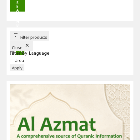
S
E
A
R
C
H
B
U
T
T
Filter products
O
N
Close
Filter by Language
Language
Urdu
Apply