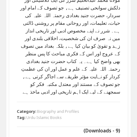
دلکش سوانحی تصنیف ہے، جو تصوف کے امام اور
سردار، حضرت جنید بغدادی رحمتہ اللہ علیہ کی
حیات، تعلیمات، اور روحانی مقام پر روشنی ڈالتی
ہے۔ شرر نے اپنے مخصوص ادبی اور تاریخی انداز
میں نہ صرف ان کی شخصیت، اخلاقی بلندی اور
زہد و تقویٰ کو بیان کیا ہے، بلکہ بغداد میں تصوف
کے عروج اور اس کے فکری مباحث کا پس منظر
بھی واضح کیا ہے۔ یہ کتاب حضرت جنید بغدادی
رحمتہ اللہ علیہ کے علم و عمل اور ان کی عظمتِ
کردار کو نہایت مؤثر طریقے سے اجاگر کرتی ہے،
جو تصوف کے مستند اور معتدل مکتبہ فکر کو
سمجھنے کے لیے ایک اہم تاریخی اور ادبی ماخذ ہے
Category:
Biography and Profiles
Tag:
Urdu Islamic Books
(Downloads - 9)