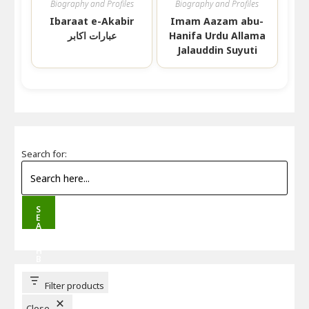
Biography and Profiles
Biography and Profiles
Ibaraat e-Akabir
Imam Aazam abu-
Hanifa Urdu Allama
عبارات اکابر
Jalauddin Suyuti
Search for:
S
E
A
R
C
H
B
U
T
T
Filter products
O
N
Close