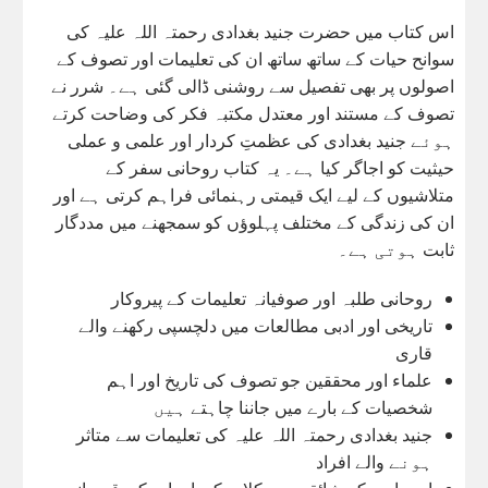
اس کتاب میں حضرت جنید بغدادی رحمتہ اللہ علیہ کی
سوانح حیات کے ساتھ ساتھ ان کی تعلیمات اور تصوف کے
اصولوں پر بھی تفصیل سے روشنی ڈالی گئی ہے۔ شرر نے
تصوف کے مستند اور معتدل مکتبہ فکر کی وضاحت کرتے
ہوئے جنید بغدادی کی عظمتِ کردار اور علمی و عملی
حیثیت کو اجاگر کیا ہے۔ یہ کتاب روحانی سفر کے
متلاشیوں کے لیے ایک قیمتی رہنمائی فراہم کرتی ہے اور
ان کی زندگی کے مختلف پہلوؤں کو سمجھنے میں مددگار
ثابت ہوتی ہے۔
روحانی طلبہ اور صوفیانہ تعلیمات کے پیروکار
تاریخی اور ادبی مطالعات میں دلچسپی رکھنے والے
قاری
علماء اور محققین جو تصوف کی تاریخ اور اہم
شخصیات کے بارے میں جاننا چاہتے ہیں
جنید بغدادی رحمتہ اللہ علیہ کی تعلیمات سے متاثر
ہونے والے افراد