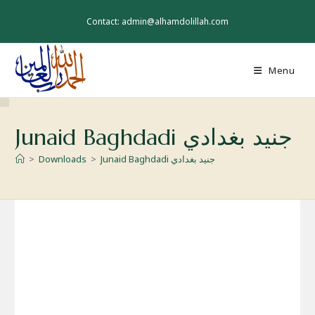
Skip
to
Contact: admin@alhamdolillah.com
content
Menu
Junaid Baghdadi جنيد بغدادي
Junaid Baghdadi جنيد بغدادي
>
Downloads
>