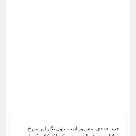
جنید بغدادی- مشہور ادیب، ناول نگار اور مورخ
مولانا محمد عبدالحلیم شرر کی ایک کلاسیکی اور