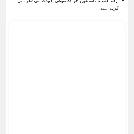
اردو ادب کے شائقین جو کلاسیکی ادبیات کی قدردانی
کرتے ہیں