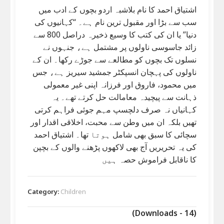
اشتیاق احمد کا نام بلاشبہ اردو بچوں کے ادب میں
سب سے بڑا اور مقبول ترین نام ہے۔ “کہانیوں کی
دنیا” یا ان کی کتب کا وسیع ذخیرہ دراصل 800 سے
زائد جاسوسی ناولوں پر مشتمل ہے، جنہوں نے
نسلوں تک بچوں کو مطالعے سے جوڑے رکھا۔ ان کے
ناولوں کی پہچان انسپکٹر جمشید سیریز ہے، جس
میں محمود، فاروق اور فرزانہ اپنی غیر معمولی
ذہانت سے پیچیدہ معامالت حل کرتے تھے۔ یہ
کہانیاں نہ صرف دلچسپ مہم جوئی فراہم کرتی
تھیں بلکہ ان میں وطن سے محبت، اخلاقی اقدار اور
سچائی کا سبق بھی شامل ہوتا تھا۔ اشتیاق احمد
کی یہ تحریریں آج بھی لاکھوں پڑھنے والوں کے بچپن
کا ناقابل فراموش حصہ ہیں
Category:
Children
(Downloads - 14)