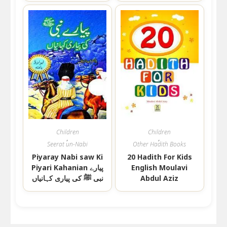
Children
Children
,
,
Seerat un-Nabi
Other Hadith Books
Piyaray Nabi saw Ki
20 Hadith For Kids
Piyari Kahanian پیارے
English Moulavi
نبی ﷺ کی پیاری کہانیاں
Abdul Aziz