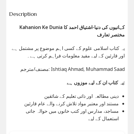
Description
Kahanion Ke Dunia کہانیوں کی دنیا-اشتیاق احمد کا
مختصر تعارف
یہ کتاب اسلامی علوم کے کسی اہم موضوع پر مشتمل ہے
اور قارئین کے لیے مفید معلومات فراہم کرتی ہے۔
مصنف/مترجم: Ishtiaq Ahmad, Muhammad Saad
یہ کتاب ان کے لیے موزوں ہے:
دینی مطالعہ اور ذاتی تعلیم کے شائقین
مستند اور معتبر مواد تلاش کرنے والے عام قارئین
مساجد، مدارس اور کتب خانوں میں حوالہ جاتی
استعمال کے لیے